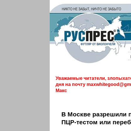
Уважаемые читатели, злопыхат
дня на почту
maxwhitegood@gma
Макс
В Москве разрешили п
ПЦР-тестом или пере