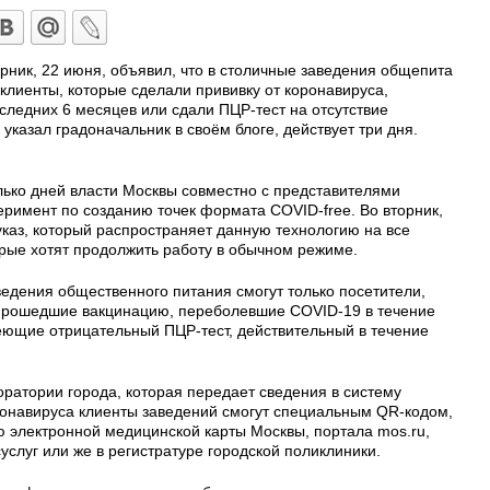
рник, 22 июня, объявил, что в столичные заведения общепита
 клиенты, которые сделали прививку от коронавируса,
следних 6 месяцев или сдали ПЦР-тест на отсутствие
указал градоначальник в своём блоге, действует три дня.
лько дней власти Москвы совместно с представителями
еримент по созданию точек формата COVID-free. Во вторник,
каз, который распространяет данную технологию на все
орые хотят продолжить работу в обычном режиме.
едения общественного питания смогут только посетители,
прошедшие вакцинацию, переболевшие COVID-19 в течение
ющие отрицательный ПЦР-тест, действительный в течение
ратории города, которая передает сведения в систему
онавируса клиенты заведений смогут специальным QR-кодом,
 электронной медицинской карты Москвы, портала mos.ru,
слуг или же в регистратуре городской поликлиники.