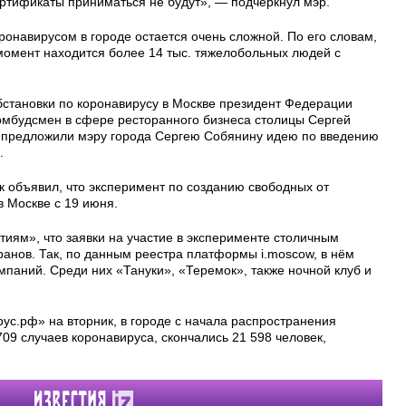
ртификаты приниматься не будут», — подчеркнул мэр.
оронавирусом в городе остается очень сложной. По его словам,
момент находится более 14 тыс. тяжелобольных людей с
становки по коронавирусу в Москве президент Федерации
 омбудсмен в сфере ресторанного бизнеса столицы Сергей
ы предложили мэру города Сергею Собянину идею по введению
.
 объявил, что эксперимент по созданию свободных от
в Москве с 19 июня.
иям», что заявки на участие в эксперименте столичным
ранов. Так, по данным реестра платформы i.moscow, в нём
мпаний. Среди них «Тануки», «Теремок», также ночной клуб и
ус.рф» на вторник, в городе с начала распространения
09 случаев коронавируса, скончались 21 598 человек,