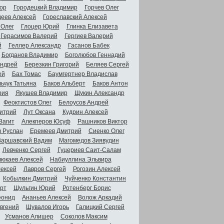
ор
Городецкий Владимир
Горчев Олег
деев Алексей
Гореславский Алексей
 Олег
Глоцер Юрий
Глинка Елизавета
Герасимов Валерий
Гергиев Валерий
й
Геллер Александр
Гасанов Бабек
Богданов Владимир
Боголюбов Геннадий
Андрей
Березкин Григорий
Беляев Сергей
ей
Бах Томас
Баумгертнер Владислав
ьчук Татьяна
Баков Альберт
Баков Антон
рия
Якушев Владимир
Щукин Александр
Феоктистов Олег
Белоусов Андрей
итрий
Лут Оксана
Кудрин Алексей
Вагит
Алекперов Юсуф
Рашников Виктор
в Руслан
Еремеев Дмитрий
Сиенко Олег
Варшавский Вадим
Магомедов Зиявудин
Левченко Сергей
Гуцериев Саит-Салам
люкаев Алексей
Набиуллина Эльвира
ексей
Лавров Сергей
Рогозин Алексей
Кобылкин Дмитрий
Чуйченко Константин
рт
Шульгин Юрий
Ротенберг Борис
еонид
Ананьев Алексей
Волож Аркадий
вгений
Шувалов Игорь
Галицкий Сергей
Усманов Алишер
Соколов Максим