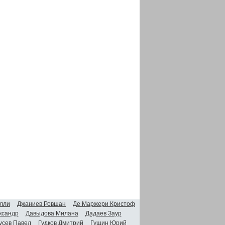
лли
Джаниев Ровшан
Де Маржери Кристоф
ксандр
Давыдова Милана
Дадаев Заур
усев Павел
Гудков Дмитрий
Гущин Юрий