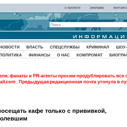
о проекте
реклама
контакт
НОВОСТИ
ВЛАСТЬ
СПЕЦСЛУЖБЫ
КРИМИНАЛ
ШОУ-
ПОЛИТИКА
ФИНАНСЫ
О НАС
КОМПРОМАТ
БИОГРА
ели, фанаты и PR-агенты просим продублировать все 
il.com
. Предыдущая редакционная почта утонула в пу
осещать кафе только с прививкой,
болевшим