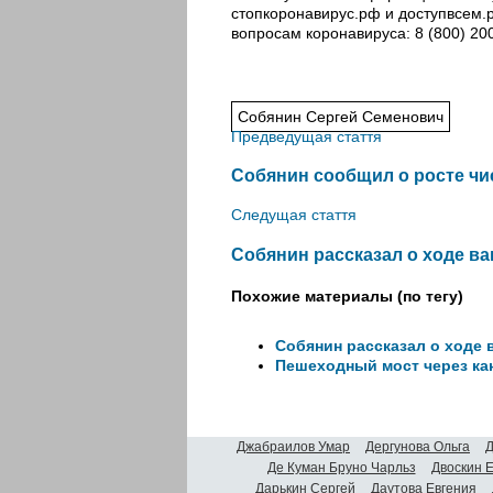
стопкоронавирус.рф и доступвсем.
вопросам коронавируса: 8 (800) 20
Собянин Сергей Семенович
Предведущая стаття
Собянин сообщил о росте чи
Следущая стаття
Собянин рассказал о ходе ва
Похожие материалы (по тегу)
Собянин рассказал о ходе 
Пешеходный мост через кан
Джабраилов Умар
Дергунова Ольга
Д
Де Куман Бруно Чарльз
Двоскин 
Дарькин Сергей
Даутова Евгения