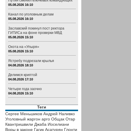
Путин сменил ключевых командующих
05.08.2026 16:10
Канал по уголовным делам
05.08.2026 16:10
Заславский покинул пост ректора
ГИТИСа на фоне проверки МВД
05.08.2026 15:10
Охота на «Упыря»
05.08.2026 15:10
Ястребу подрезали крылья
04.08.2026 18:10
Делимся криптой
04.08.2026 17:10
Четыре года заочно
04.08.2026 15:10
Теги
Сергее Меньшиков
Андрей Наливко
Уголовный жаргон
арго
Общак
Отар
Квантришвили
Джаба Иоселиани
Воры в законе
Гагик Асатурян
Глонти