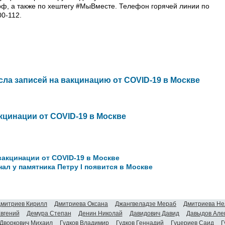
рф, а также по хештегу #МыВместе. Телефон горячей линии по
00-112.
сла записей на вакцинацию от COVID-19 в Москве
кцинации от COVID-19 в Москве
вакцинации от COVID-19 в Москве
ал у памятника Петру I появится в Москве
митриев Кирилл
Дмитриева Оксана
Джангвеладзе Мераб
Дмитриева Не
Евгений
Демура Степан
Денин Николай
Давидович Давид
Давыдов Але
Дворкович Михаил
Гудков Владимир
Гудков Геннадий
Гуцериев Саид
Г