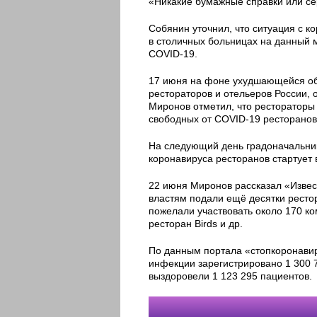
«Никакие бумажные справки или се
Собянин уточнил, что ситуация с к
в столичных больницах на данный 
COVID-19.
17 июня на фоне ухудшающейся об
рестораторов и отельеров России,
Миронов отметил, что ресторатор
свободных от COVID-19 ресторанов
На следующий день градоначальник
коронавируса ресторанов стартует 
22 июня Миронов рассказал «Извест
властям подали ещё десятки ресто
пожелали участвовать около 170 ко
ресторан Birds и др.
По данным портала «стопкоронавир
инфекции зарегистрировано 1 300 7
выздоровели 1 123 295 пациентов.