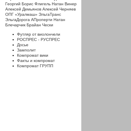
Георгий
Борис Флигель
Натан Винер
Алексей Демьянов
Алексей Черняев
ОПГ «Уралмаш»
ЭльгаТранс
ЭльгаДорога
АПроперти
Натан
Блечарчик
Брайан Чески
Футляр от виолончели
РОСПРЕС - РУСПРЕС
Досье
Замполит
Компромат вики
Факты и компромат
Компромат ГРУПП