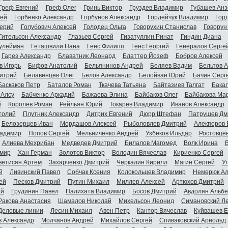
Греф Евгений
Греф Олег
Гринь Виктор
Груздев Владимир
Губашев Анз
гей
Горбенко Александр
Горбунов Александр
Гордейчук Владимир
Гор
ерий
Голубович Алексей
Голодец Ольга
Говорухин Станислав
Говорун
Гительсон Александр
Глазьев Сергей
Гизатуллин Ринат
Гиндин Диана
улейман
Геташвили Нана
Генс Филипп
Генс Георгий
Генералов Серге
Гарез Александр
Блаватник Леонард
Блаттер Йозеф
Бобров Алексей
в Игорь
Бифов Анатолий
Бельянинов Андрей
Беляев Вадим
Бельтов 
итрий
Белавенцев Олег
Белов Александр
Белойван Юрий
Бачин Серг
Баскаков Петр
Баталов Роман
Ткачева Татьяна
Байтазиев Талгат
Бакал
 Алсу
Бабченко Аркадий
Бажаева Элина
Байбаков Олег
Байбакова Ма
й
Королев Роман
Рейльян Юрий
Токарев Владимир
Иванов Александр
толий
Плутник Александр
Дитрих Евгений
Дюрр Штефан
Патрушев Дм
Белозерцев Иван
Мордашов Алексей
Рыболовлев Дмитрий
Алекперов 
адимир
Попов Сергей
Мельниченко Андрей
Узбеков Ильдар
Ростовце
Алиева Мехрибан
Медведев Дмитрий
Билалов Магомед
Волк Ирина
мир
Хан Герман
Золотов Виктор
Володин Вячеслав
Кириенко Сергей
ветисян Артем
Захарченко Дмитрий
Черкалин Кирилл
Магин Сергей
У
й
Ливинский Павел
Собчак Ксения
Колокольцев Владимир
Немерюк Ал
ей
Песков Дмитрий
Путин Михаил
Миллер Алексей
Артюхов Дмитрий
ий
Грудинин Павел
Палихата Владимир
Босов Дмитрий
Авдолян Альбе
Ракова Анастасия
Шамалов Николай
Михельсон Леонид
Симановский Л
Деловые линии
Лесин Михаил
Авен Петр
Кантор Вячеслав
Куйвашев Е
в Александр
Молчанов Андрей
Михайлов Сергей
Спиваковский Арнольд