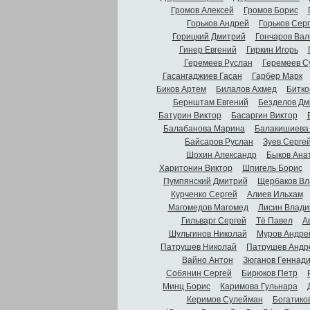
Громов Алексей
Громов Борис
Горьков Андрей
Горьков Сер
Горицкий Дмитрий
Гончаров Вал
Гинер Евгений
Гиркин Игорь
Геремеев Руслан
Геремеев С
Гасангаджиев Гасан
Гарбер Марк
Биков Артем
Билалов Ахмед
Битко
Бернштам Евгений
Безделов Дм
Батурин Виктор
Басаргин Виктор
Балабанова Марина
Балакишиева
Байсаров Руслан
Зуев Серге
Шохин Александр
Быков Ана
Харитонин Виктор
Шпигель Борис
Пумпянский Дмитрий
Щербаков Вл
Курченко Сергей
Алиев Ильхам
Магомедов Магомед
Лисин Влади
Гильварг Сергей
Тё Павел
А
Шульгинов Николай
Муров Андре
Патрушев Николай
Патрушев Андр
Вайно Антон
Зюганов Геннад
Собянин Сергей
Бирюков Петр
Минц Борис
Каримова Гульнара
Керимов Сулейман
Богатико