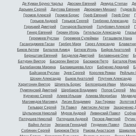
Де Куман Бруно Чарльз
Двоскин Евгений
Демура Степан
Де
Дарькин Сергей
Даутова Евгения
Дворкович Михаил
Гудков 
Громов Алексей
Громов Борис
Греф Евгений
Греф Олег
Г
Горьков Андрей
Горьков Сергей
Горбенко Александр
Г
Горицкий Дмитрий
Гончаров Валерий
Голубович Алексей
Г
Гинер Евгений
Гиркин Игорь
Гительсон Александр
Глазь
Геремеев Руслан
Геремеев Сулейман
Геташвили Нана
Гасангаджиев Гасан
Гарбер Марк
Гарез Александр
Блаватни
Биков Артем
Билалов Ахмед
Битков Игорь
Бифов Анатолий
Бернштам Евгений
Безделов Дмитрий
Белавенцев Олег
Б
Батурин Виктор
Басаргин Виктор
Баскаков Петр
Баталов Ром
Балабанова Марина
Балакишиева Алсу
Бабченко Аркадий
Б
Байсаров Руслан
Зуев Сергей
Королев Роман
Рейльян
Шохин Александр
Быков Анатолий
Плутник Александр
Харитонин Виктор
Шпигель Борис
Белозерцев Иван
Мордашо
Пумпянский Дмитрий
Щербаков Владимир
Попов Сергей
Мел
Курченко Сергей
Алиев Ильхам
Алиева Мехрибан
Медведе
Магомедов Магомед
Лисин Владимир
Хан Герман
Золотов 
Гильварг Сергей
Тё Павел
Аветисян Артем
Захарченко 
Шульгинов Николай
Муров Андрей
Ливинский Павел
Собча
Патрушев Николай
Патрушев Андрей
Песков Дмитрий
Путин
Вайно Антон
Зюганов Геннадий
Грудинин Павел
Палиха
Собянин Сергей
Бирюков Петр
Ракова Анастасия
Шамалов 