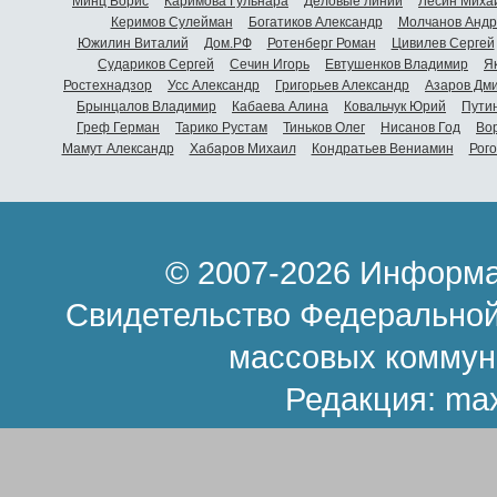
Минц Борис
Каримова Гульнара
Деловые линии
Лесин Миха
Керимов Сулейман
Богатиков Александр
Молчанов Андр
Южилин Виталий
Дом.РФ
Ротенберг Роман
Цивилев Сергей
Судариков Сергей
Сечин Игорь
Евтушенков Владимир
Я
Ростехнадзор
Усс Александр
Григорьев Александр
Азаров Дм
Брынцалов Владимир
Кабаева Алина
Ковальчук Юрий
Пути
Греф Герман
Тарико Рустам
Тиньков Олег
Нисанов Год
Во
Мамут Александр
Хабаров Михаил
Кондратьев Вениамин
Рог
© 2007-2026 Информа
Свидетельство Федеральной
массовых коммун
Редакция:
ma