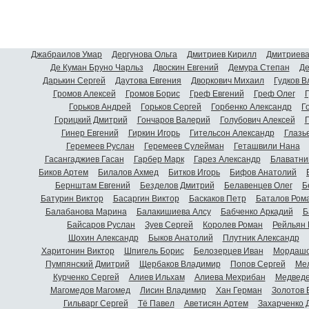
Джабраилов Умар
Дергунова Ольга
Дмитриев Кирилл
Дмитриева
Де Куман Бруно Чарльз
Двоскин Евгений
Демура Степан
Де
Дарькин Сергей
Даутова Евгения
Дворкович Михаил
Гудков 
Громов Алексей
Громов Борис
Греф Евгений
Греф Олег
Г
Горьков Андрей
Горьков Сергей
Горбенко Александр
Г
Горицкий Дмитрий
Гончаров Валерий
Голубович Алексей
Г
Гинер Евгений
Гиркин Игорь
Гительсон Александр
Глазь
Геремеев Руслан
Геремеев Сулейман
Геташвили Нана
Гасангаджиев Гасан
Гарбер Марк
Гарез Александр
Блаватни
Биков Артем
Билалов Ахмед
Битков Игорь
Бифов Анатолий
Бернштам Евгений
Безделов Дмитрий
Белавенцев Олег
Б
Батурин Виктор
Басаргин Виктор
Баскаков Петр
Баталов Ром
Балабанова Марина
Балакишиева Алсу
Бабченко Аркадий
Б
Байсаров Руслан
Зуев Сергей
Королев Роман
Рейльян
Шохин Александр
Быков Анатолий
Плутник Александр
Харитонин Виктор
Шпигель Борис
Белозерцев Иван
Мордашо
Пумпянский Дмитрий
Щербаков Владимир
Попов Сергей
Мел
Курченко Сергей
Алиев Ильхам
Алиева Мехрибан
Медведе
Магомедов Магомед
Лисин Владимир
Хан Герман
Золотов 
Гильварг Сергей
Тё Павел
Аветисян Артем
Захарченко 