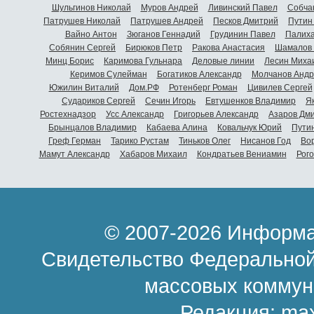
Шульгинов Николай
Муров Андрей
Ливинский Павел
Собча
Патрушев Николай
Патрушев Андрей
Песков Дмитрий
Путин
Вайно Антон
Зюганов Геннадий
Грудинин Павел
Палиха
Собянин Сергей
Бирюков Петр
Ракова Анастасия
Шамалов 
Минц Борис
Каримова Гульнара
Деловые линии
Лесин Миха
Керимов Сулейман
Богатиков Александр
Молчанов Андр
Южилин Виталий
Дом.РФ
Ротенберг Роман
Цивилев Сергей
Судариков Сергей
Сечин Игорь
Евтушенков Владимир
Я
Ростехнадзор
Усс Александр
Григорьев Александр
Азаров Дм
Брынцалов Владимир
Кабаева Алина
Ковальчук Юрий
Пути
Греф Герман
Тарико Рустам
Тиньков Олег
Нисанов Год
Во
Мамут Александр
Хабаров Михаил
Кондратьев Вениамин
Рог
© 2007-2026 Информа
Свидетельство Федеральной
массовых коммун
Редакция:
ma