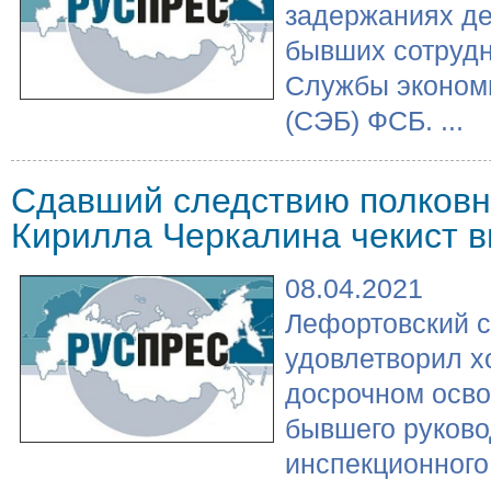
задержаниях де
бывших сотрудн
Службы эконом
(СЭБ) ФСБ. ...
Сдавший следствию полков
Кирилла Черкалина чекист 
08.04.2021
Лефортовский 
удовлетворил х
досрочном осв
бывшего руково
инспекционного 