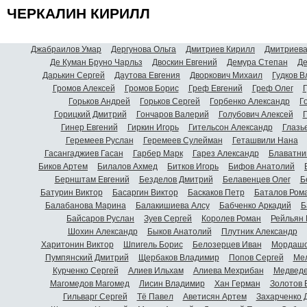
ЧЕРКАЛИН КИРИЛЛ
Джабраилов Умар
Дергунова Ольга
Дмитриев Кирилл
Дмитриева
Де Куман Бруно Чарльз
Двоскин Евгений
Демура Степан
Де
Дарькин Сергей
Даутова Евгения
Дворкович Михаил
Гудков 
Громов Алексей
Громов Борис
Греф Евгений
Греф Олег
Г
Горьков Андрей
Горьков Сергей
Горбенко Александр
Г
Горицкий Дмитрий
Гончаров Валерий
Голубович Алексей
Г
Гинер Евгений
Гиркин Игорь
Гительсон Александр
Глазь
Геремеев Руслан
Геремеев Сулейман
Геташвили Нана
Гасангаджиев Гасан
Гарбер Марк
Гарез Александр
Блаватни
Биков Артем
Билалов Ахмед
Битков Игорь
Бифов Анатолий
Бернштам Евгений
Безделов Дмитрий
Белавенцев Олег
Б
Батурин Виктор
Басаргин Виктор
Баскаков Петр
Баталов Ром
Балабанова Марина
Балакишиева Алсу
Бабченко Аркадий
Б
Байсаров Руслан
Зуев Сергей
Королев Роман
Рейльян
Шохин Александр
Быков Анатолий
Плутник Александр
Харитонин Виктор
Шпигель Борис
Белозерцев Иван
Мордашо
Пумпянский Дмитрий
Щербаков Владимир
Попов Сергей
Мел
Курченко Сергей
Алиев Ильхам
Алиева Мехрибан
Медведе
Магомедов Магомед
Лисин Владимир
Хан Герман
Золотов 
Гильварг Сергей
Тё Павел
Аветисян Артем
Захарченко 