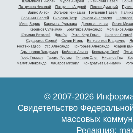
Шульгинов Николай
Муров Андрей
Ливинский Павел
Собча
Патрушев Николай
Патрушев Андрей
Песков Дмитрий
Путин
Вайно Антон
Зюганов Геннадий
Грудинин Павел
Палиха
Собянин Сергей
Бирюков Петр
Ракова Анастасия
Шамалов 
Минц Борис
Каримова Гульнара
Деловые линии
Лесин Миха
Керимов Сулейман
Богатиков Александр
Молчанов Андр
Южилин Виталий
Дом.РФ
Ротенберг Роман
Цивилев Сергей
Судариков Сергей
Сечин Игорь
Евтушенков Владимир
Я
Ростехнадзор
Усс Александр
Григорьев Александр
Азаров Дм
Брынцалов Владимир
Кабаева Алина
Ковальчук Юрий
Пути
Греф Герман
Тарико Рустам
Тиньков Олег
Нисанов Год
Во
Мамут Александр
Хабаров Михаил
Кондратьев Вениамин
Рог
© 2007-2026 Информа
Свидетельство Федеральной
массовых коммун
Редакция:
ma