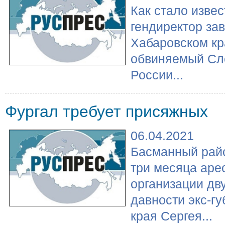
Как стало извес
гендиректор за
Хабаровском кр
обвиняемый Сл
России...
Фургал требует присяжных
06.04.2021
Басманный рай
три месяца аре
организации дв
давности экс-г
края Сергея...