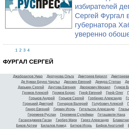
избирателей де
Сергей Фургал 
губернатора Ха
уверенно обоше
1
2
3
4
ФУРГАЛ СЕРГЕЙ
Джабраилов Умар
Дергунова Ольга
Дмитриев Кирилл
Дмитриева
Де Куман Бруно Чарльз
Двоскин Евгений
Демура Степан
Де
Дарькин Сергей
Даутова Евгения
Дворкович Михаил
Гудков 
Громов Алексей
Громов Борис
Греф Евгений
Греф Олег
Г
Горьков Андрей
Горьков Сергей
Горбенко Александр
Г
Горицкий Дмитрий
Гончаров Валерий
Голубович Алексей
Г
Гинер Евгений
Гиркин Игорь
Гительсон Александр
Глазь
Геремеев Руслан
Геремеев Сулейман
Геташвили Нана
Гасангаджиев Гасан
Гарбер Марк
Гарез Александр
Блаватни
Биков Артем
Билалов Ахмед
Битков Игорь
Бифов Анатолий