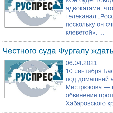
адвокатами, чт
телеканал „Росс
поскольку он сч
клеветой», ...
Честного суда Фургалу ждать
06.04.2021
10 сентября Ба
под домашний 
Мистрюкова — 
обвинения прот
Хабаровского кр