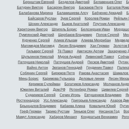
Бернштам Евгений
Безделов Дмитрий
Белавенцев Олег
Б
Батурин Виктор
Басаргин Виктор
Баскаков Петр
Баталов Ром
Балабанова Марина
Балакишиева Алсу
Бабченко Аркадий
Б
Байсаров Руслан
Зуев Сергей
Королев Роман
Рейльян
Шохин Александр
Быков Анатолий
Плутник Александр
Харитонин Виктор
Шпигель Борис
Белозерцев Иван
Мордашо
Пумпянский Дмитрий
Щербаков Владимир
Попов Сергей
Мел
Курченко Сергей
Алиев Ильхам
Алиева Мехрибан
Медведе
Магомедов Магомед
Лисин Владимир
Хан Герман
Золотов 
Гильварг Сергей
Тё Павел
Аветисян Артем
Захарченко 
Шульгинов Николай
Муров Андрей
Ливинский Павел
Собча
Патрушев Николай
Патрушев Андрей
Песков Дмитрий
Путин
Вайно Антон
Зюганов Геннадий
Грудинин Павел
Палиха
Собянин Сергей
Бирюков Петр
Ракова Анастасия
Шамалов 
Минц Борис
Каримова Гульнара
Деловые линии
Лесин Миха
Керимов Сулейман
Богатиков Александр
Молчанов Андр
Южилин Виталий
Дом.РФ
Ротенберг Роман
Цивилев Сергей
Судариков Сергей
Сечин Игорь
Евтушенков Владимир
Я
Ростехнадзор
Усс Александр
Григорьев Александр
Азаров Дм
Брынцалов Владимир
Кабаева Алина
Ковальчук Юрий
Пути
Греф Герман
Тарико Рустам
Тиньков Олег
Нисанов Год
Во
Мамут Александр
Хабаров Михаил
Кондратьев Вениамин
Рог