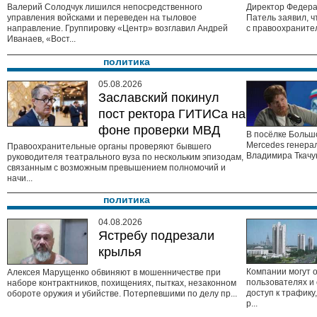
Валерий Солодчук лишился непосредственного
Директор Федер
управления войсками и переведен на тыловое
Патель заявил, 
направление. Группировку «Центр» возглавил Андрей
с правоохранител
Иванаев, «Вост...
политика
05.08.2026
Заславский покинул
пост ректора ГИТИСа на
фоне проверки МВД
В посёлке Больш
Mercedes генера
Правоохранительные органы проверяют бывшего
Владимира Ткачу
руководителя театрального вуза по нескольким эпизодам,
связанным с возможным превышением полномочий и
начи...
политика
04.08.2026
Ястребу подрезали
крылья
Компании могут 
Алексея Марущенко обвиняют в мошенничестве при
пользователях и
наборе контрактников, похищениях, пытках, незаконном
доступ к трафик
обороте оружия и убийстве. Потерпевшими по делу пр...
р...