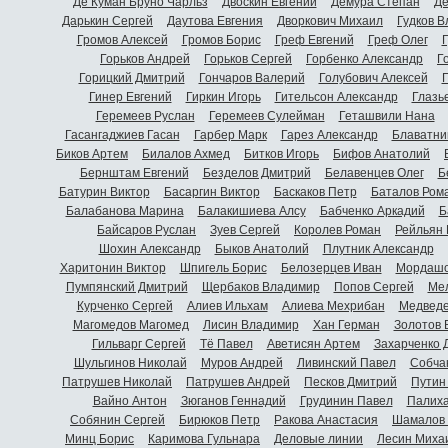
Де Куман Бруно Чарльз
Двоскин Евгений
Демура Степан
Де
Дарькин Сергей
Даутова Евгения
Дворкович Михаил
Гудков 
Громов Алексей
Громов Борис
Греф Евгений
Греф Олег
Г
Горьков Андрей
Горьков Сергей
Горбенко Александр
Г
Горицкий Дмитрий
Гончаров Валерий
Голубович Алексей
Г
Гинер Евгений
Гиркин Игорь
Гительсон Александр
Глазь
Геремеев Руслан
Геремеев Сулейман
Геташвили Нана
Гасангаджиев Гасан
Гарбер Марк
Гарез Александр
Блаватни
Биков Артем
Билалов Ахмед
Битков Игорь
Бифов Анатолий
Бернштам Евгений
Безделов Дмитрий
Белавенцев Олег
Б
Батурин Виктор
Басаргин Виктор
Баскаков Петр
Баталов Ром
Балабанова Марина
Балакишиева Алсу
Бабченко Аркадий
Б
Байсаров Руслан
Зуев Сергей
Королев Роман
Рейльян
Шохин Александр
Быков Анатолий
Плутник Александр
Харитонин Виктор
Шпигель Борис
Белозерцев Иван
Мордашо
Пумпянский Дмитрий
Щербаков Владимир
Попов Сергей
Мел
Курченко Сергей
Алиев Ильхам
Алиева Мехрибан
Медведе
Магомедов Магомед
Лисин Владимир
Хан Герман
Золотов 
Гильварг Сергей
Тё Павел
Аветисян Артем
Захарченко 
Шульгинов Николай
Муров Андрей
Ливинский Павел
Собча
Патрушев Николай
Патрушев Андрей
Песков Дмитрий
Путин
Вайно Антон
Зюганов Геннадий
Грудинин Павел
Палиха
Собянин Сергей
Бирюков Петр
Ракова Анастасия
Шамалов 
Минц Борис
Каримова Гульнара
Деловые линии
Лесин Миха