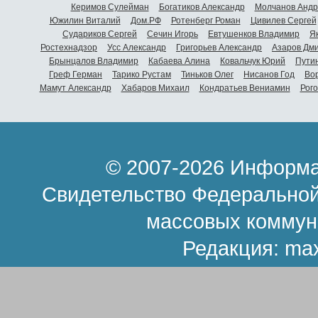
Керимов Сулейман
Богатиков Александр
Молчанов Андр
Южилин Виталий
Дом.РФ
Ротенберг Роман
Цивилев Сергей
Судариков Сергей
Сечин Игорь
Евтушенков Владимир
Я
Ростехнадзор
Усс Александр
Григорьев Александр
Азаров Дм
Брынцалов Владимир
Кабаева Алина
Ковальчук Юрий
Пути
Греф Герман
Тарико Рустам
Тиньков Олег
Нисанов Год
Во
Мамут Александр
Хабаров Михаил
Кондратьев Вениамин
Рог
© 2007-2026 Информа
Свидетельство Федеральной
массовых коммун
Редакция:
ma