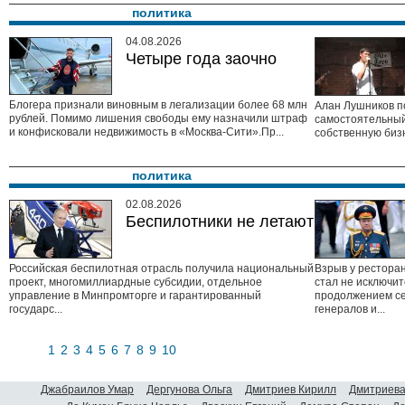
политика
04.08.2026
Четыре года заочно
Блогера признали виновным в легализации более 68 млн
Алан Лушников п
рублей. Помимо лишения свободы ему назначили штраф
самостоятельны
и конфисковали недвижимость в «Москва-Сити».Пр...
собственную бизн
политика
02.08.2026
Беспилотники не летают
Российская беспилотная отрасль получила национальный
Взрыв у ресторан
проект, многомиллиардные субсидии, отдельное
стал не исключи
управление в Минпромторге и гарантированный
продолжением се
государс...
генералов и...
1
2
3
4
5
6
7
8
9
10
Джабраилов Умар
Дергунова Ольга
Дмитриев Кирилл
Дмитриева