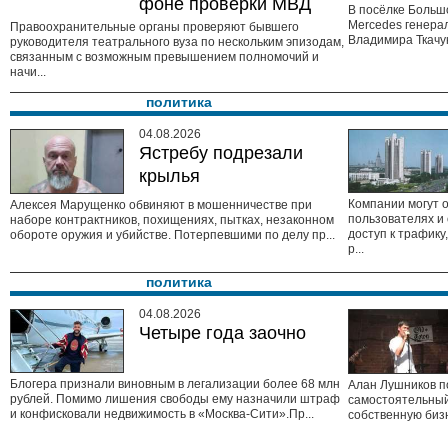
фоне проверки МВД
В посёлке Больш
Mercedes генера
Правоохранительные органы проверяют бывшего
Владимира Ткачу
руководителя театрального вуза по нескольким эпизодам,
связанным с возможным превышением полномочий и
начи...
политика
04.08.2026
Ястребу подрезали
крылья
Компании могут 
Алексея Марущенко обвиняют в мошенничестве при
пользователях и
наборе контрактников, похищениях, пытках, незаконном
доступ к трафик
обороте оружия и убийстве. Потерпевшими по делу пр...
р...
политика
04.08.2026
Четыре года заочно
Блогера признали виновным в легализации более 68 млн
Алан Лушников п
рублей. Помимо лишения свободы ему назначили штраф
самостоятельны
и конфисковали недвижимость в «Москва-Сити».Пр...
собственную бизн