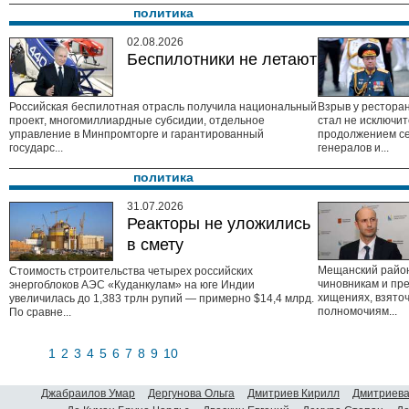
политика
02.08.2026
Беспилотники не летают
Российская беспилотная отрасль получила национальный
Взрыв у ресторан
проект, многомиллиардные субсидии, отдельное
стал не исключи
управление в Минпромторге и гарантированный
продолжением се
государс...
генералов и...
политика
31.07.2026
Реакторы не уложились
в смету
Мещанский район
Стоимость строительства четырех российских
чиновникам и пр
энергоблоков АЭС «Куданкулам» на юге Индии
хищениях, взято
увеличилась до 1,383 трлн рупий — примерно $14,4 млрд.
полномочиям...
По сравне...
1
2
3
4
5
6
7
8
9
10
Джабраилов Умар
Дергунова Ольга
Дмитриев Кирилл
Дмитриева