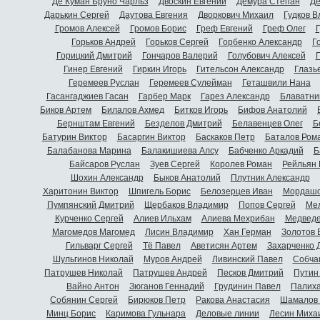
Де Куман Бруно Чарльз
Двоскин Евгений
Демура Степан
Де
Дарькин Сергей
Даутова Евгения
Дворкович Михаил
Гудков 
Громов Алексей
Громов Борис
Греф Евгений
Греф Олег
Г
Горьков Андрей
Горьков Сергей
Горбенко Александр
Г
Горицкий Дмитрий
Гончаров Валерий
Голубович Алексей
Г
Гинер Евгений
Гиркин Игорь
Гительсон Александр
Глазь
Геремеев Руслан
Геремеев Сулейман
Геташвили Нана
Гасангаджиев Гасан
Гарбер Марк
Гарез Александр
Блаватни
Биков Артем
Билалов Ахмед
Битков Игорь
Бифов Анатолий
Бернштам Евгений
Безделов Дмитрий
Белавенцев Олег
Б
Батурин Виктор
Басаргин Виктор
Баскаков Петр
Баталов Ром
Балабанова Марина
Балакишиева Алсу
Бабченко Аркадий
Б
Байсаров Руслан
Зуев Сергей
Королев Роман
Рейльян
Шохин Александр
Быков Анатолий
Плутник Александр
Харитонин Виктор
Шпигель Борис
Белозерцев Иван
Мордашо
Пумпянский Дмитрий
Щербаков Владимир
Попов Сергей
Мел
Курченко Сергей
Алиев Ильхам
Алиева Мехрибан
Медведе
Магомедов Магомед
Лисин Владимир
Хан Герман
Золотов 
Гильварг Сергей
Тё Павел
Аветисян Артем
Захарченко 
Шульгинов Николай
Муров Андрей
Ливинский Павел
Собча
Патрушев Николай
Патрушев Андрей
Песков Дмитрий
Путин
Вайно Антон
Зюганов Геннадий
Грудинин Павел
Палиха
Собянин Сергей
Бирюков Петр
Ракова Анастасия
Шамалов 
Минц Борис
Каримова Гульнара
Деловые линии
Лесин Миха