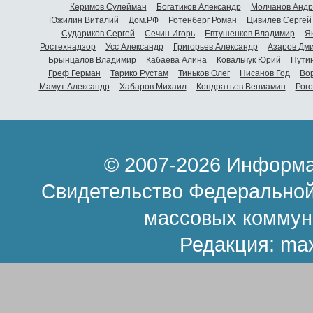
Керимов Сулейман
Богатиков Александр
Молчанов Андр
Южилин Виталий
Дом.РФ
Ротенберг Роман
Цивилев Сергей
Судариков Сергей
Сечин Игорь
Евтушенков Владимир
Я
Ростехнадзор
Усс Александр
Григорьев Александр
Азаров Дм
Брынцалов Владимир
Кабаева Алина
Ковальчук Юрий
Пути
Греф Герман
Тарико Рустам
Тиньков Олег
Нисанов Год
Во
Мамут Александр
Хабаров Михаил
Кондратьев Вениамин
Рог
© 2007-2026 Информа
Свидетельство Федеральной
массовых коммун
Редакция:
ma