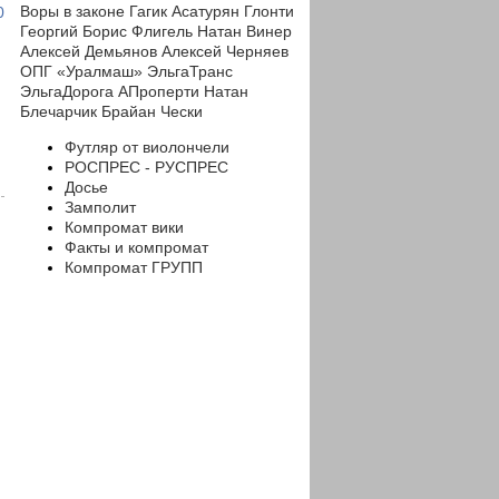
Воры в законе
Гагик Асатурян
Глонти
0
Георгий
Борис Флигель
Натан Винер
Алексей Демьянов
Алексей Черняев
ОПГ «Уралмаш»
ЭльгаТранс
ЭльгаДорога
АПроперти
Натан
Блечарчик
Брайан Чески
Футляр от виолончели
РОСПРЕС - РУСПРЕС
Досье
Замполит
Компромат вики
Факты и компромат
Компромат ГРУПП