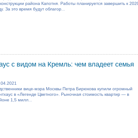
конструкции района Капотня. Работы планируется завершить к 202
ду. За это время будут облагор...
ус с видом на Кремль: чем владеет семья
.04.2021
дственники вице-мэра Москвы Петра Бирюкова купили огромный
нтхаус в «Легенде Цветного». Рыночная стоимость квартир — в
йоне 1,5 милл...