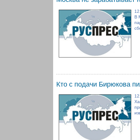
12
В 
па
сб
Кто с подачи Бирюкова п
12
Ха
пр
из