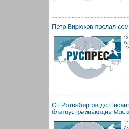
Петр Бирюков послал сем
12
Ка
"Г
От Ротенбергов до Нисано
благоустраивающие Моск
12
Де