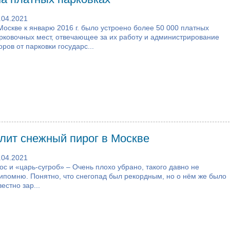
.04.2021
Москве к январю 2016 г. было устроено более 50 000 платных
рковочных мест, отвечающее за их работу и администрирование
оров от парковки государс...
илит снежный пирог в Москве
.04.2021
ос и «царь-сугроб» – Очень плохо убрано, такого давно не
ипомню. Понятно, что снегопад был рекордным, но о нём же было
вестно зар...