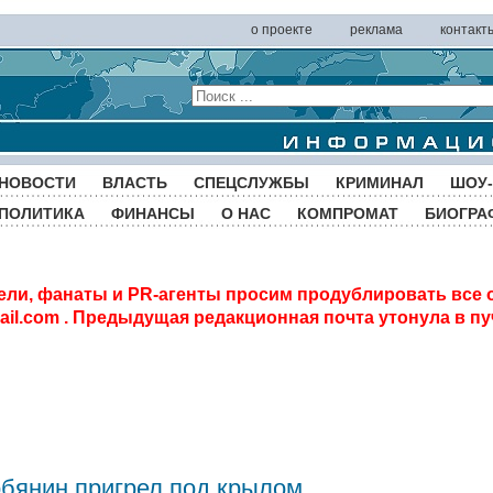
о проекте
реклама
контакт
НОВОСТИ
ВЛАСТЬ
СПЕЦСЛУЖБЫ
КРИМИНАЛ
ШОУ-
ПОЛИТИКА
ФИНАНСЫ
О НАС
КОМПРОМАТ
БИОГРА
ели, фанаты и PR-агенты просим продублировать все 
il.com
. Предыдущая редакционная почта утонула в пу
обянин пригрел под крылом