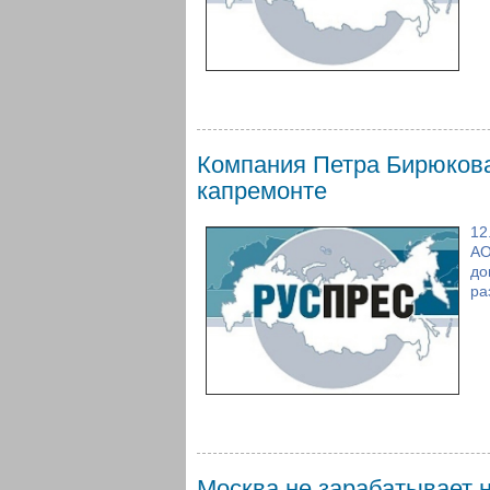
Компания Петра Бирюков
капремонте
12
АО
до
ра
Москва не зарабатывает 