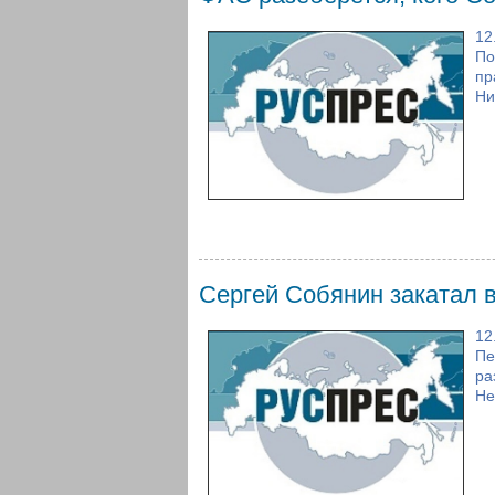
12
По
пр
Ни
Сергей Собянин закатал 
12
Пе
ра
Не