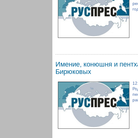
ре
го
Имение, конюшня и пентха
Бирюковых
12
Ро
пе
ра