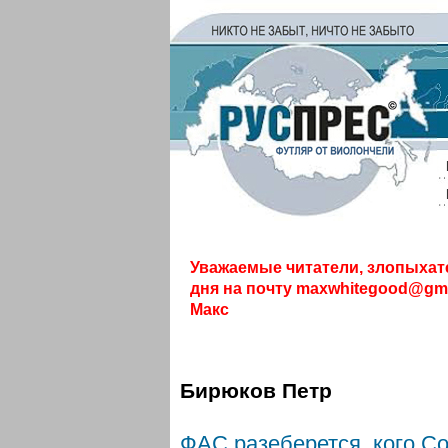
Уважаемые читатели, злопыхат
дня на почту
maxwhitegood@gma
Макс
Бирюков Петр
ФАС разеберется, кого С