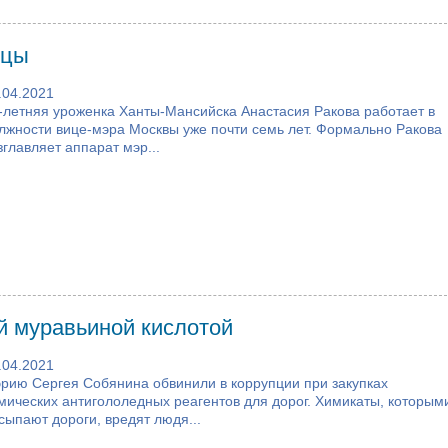
ицы
.04.2021
-летняя уроженка Ханты-Мансийска Анастасия Ракова работает в
лжности вице-мэра Москвы уже почти семь лет. Формально Ракова
зглавляет аппарат мэр...
й муравьиной кислотой
.04.2021
рию Сергея Собянина обвинили в коррупции при закупках
мических антигололедных реагентов для дорог. Химикаты, которым
сыпают дороги, вредят людя...