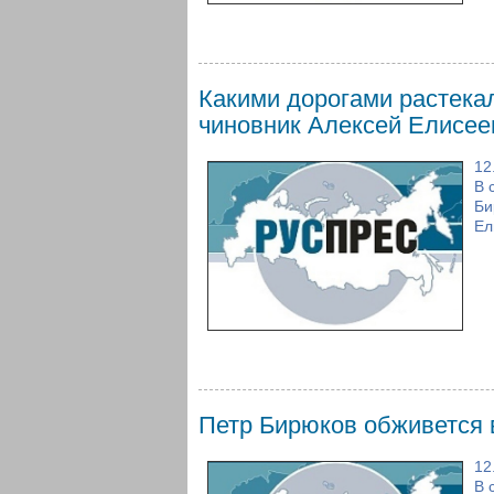
Какими дорогами растека
чиновник Алексей Елисее
12
В 
Би
Ел
Петр Бирюков обживется 
12
В 