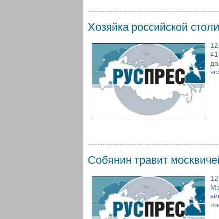
Хозяйка российской стол
12
41
до
во
Собянин травит москвиче
12
Мэ
хи
по