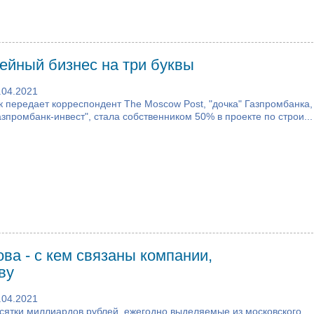
ейный бизнес на три буквы
.04.2021
к передает корреспондент The Moscow Post, "дочка" Газпромбанка,
азпромбанк-инвест", стала собственником 50% в проекте по строи...
ва - с кем связаны компании,
ву
.04.2021
сятки миллиардов рублей, ежегодно выделяемые из московского