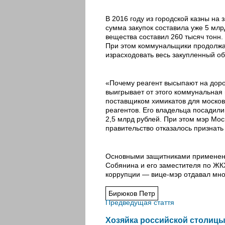
В 2016 году из городской казны на 
сумма закупок составила уже 5 млр
вещества составил 260 тысяч тонн. 
При этом коммунальщики продолжаю
израсходовать весь закупленный о
«Почему реагент высыпают на дорог
выигрывает от этого коммунальная
поставщиком химикатов для москов
реагентов. Его владельца посадили
2,5 млрд рублей. При этом мэр Мо
правительство отказалось признат
Основными защитниками применени
Собянина и его заместителя по ЖКХ
коррупции — вице-мэр отдавал мн
Бирюков Петр
Предведущая стаття
Хозяйка российской столиц