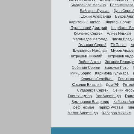
Балабанова Марина
Балакишиева
Байсаров Руслан
Зуев Серге
Шохин Александр
Быков Ана
Харитонин Виктор
Шпигель Борис
Пумпянский Дмитрий
Щербаков Вл
Курченко Сергей
Алиев Ильхам
Магомедов Магомед
Лисин Влади
Гильварг Сергей
Тё Павел
А
Шульгинов Николай
Муров Андре
Патрушев Николай
Патрушев Андр
Вайно Антон
Зюганов Геннад
Собянин Сергей
Бирюков Петр
Минц Борис
Каримова Гульнара
Керимов Сулейман
Богатико
Южилин Виталий
Дом.РФ
Ротен
Судариков Сергей
Сечин Игор
Ростехнадзор
Усс Александр
Григ
Брынцалов Владимир
Кабаева Ал
Греф Герман
Тарико Рустам
Тин
Мамут Александр
Хабаров Михаил