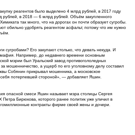
закупку реагентов было выделено 4 млрд рублей, в 2017 году
д рублей, в 2018 — 6 млрд рублей. Объём закупленного
Химиката так много, что на дорогах он почти образует сугробы.
т обильно удобрять реагентом асфальт, потому что им нужно
бъём.
и сугробами? Его закупают столько, что девать некуда. И
 мафия. Например, до недавнего времени основным
ской мэрии был Уральский завод противогололедных
 за мошенничество, а ущерб по его уголовному делу составил
сквы Собянин прикрывал мошенника, а московское
ь себя потерпевшей стороной», — добавляет Яшин.
я опасной смеси Яшин называет мэра столицы Сергея
 Петра Бирюкова, которого ранее политик уже уличил в
огомиллионные контракты фирме своей жены и дочери.
ы