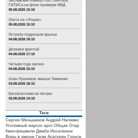
Заславский покинул пост ректора
ГИТИСа на фоне проверки МВД
05.08.2026 15:10
Охота на «Упыря»
05.08.2026 15:10
Ястребу подрезали крылья
04.08.2026 18:10
Делимся криптой
04.08.2026 17:10
Четыре года заочно
04.08.2026 15:10
Алан Лушников: миньон Тимченко
03.08.2026 18:10
Беспилотники не летают
02.08.2026 14:10
Теги
Сергее Меньшиков
Андрей Наливко
Уголовный жаргон
арго
Общак
Отар
Квантришвили
Джаба Иоселиани
Воры в законе
Гагик Асатурян
Глонти