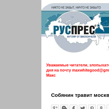
Уважаемые читатели, злопыхат
дня на почту
maxwhitegood@gma
Макс
Собянин травит моск