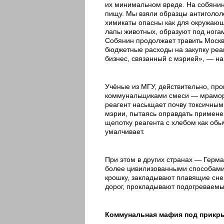
их минимальном вреде. На собянинс
пищу. Мы взяли образцы антиголол
химикаты опасны как для окружающ
лапы животных, образуют под ногам
Собянин продолжает травить Москву
бюджетные расходы на закупку реа
бизнес, связанный с мэрией», — на
Учёные из МГУ, действительно, пр
коммунальщиками смеси — мраморно
реагент насыщает почву токсичным
мэрии, пытаясь оправдать применен
щепотку реагента с хлебом как об
умалчивает.
При этом в других странах — Герм
более цивилизованными способами
крошку, закладывают плавящие снег
дорог, прокладывают подогреваемы
Коммунальная мафия под прикр