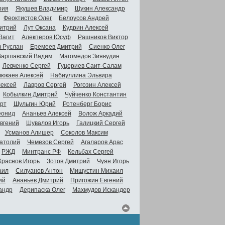
рия
Якушев Владимир
Щукин Александр
Феоктистов Олег
Белоусов Андрей
итрий
Лут Оксана
Кудрин Алексей
Вагит
Алекперов Юсуф
Рашников Виктор
в Руслан
Еремеев Дмитрий
Сиенко Олег
Варшавский Вадим
Магомедов Зиявудин
Левченко Сергей
Гуцериев Саит-Салам
люкаев Алексей
Набиуллина Эльвира
ексей
Лавров Сергей
Рогозин Алексей
Кобылкин Дмитрий
Чуйченко Константин
рт
Шульгин Юрий
Ротенберг Борис
еонид
Ананьев Алексей
Волож Аркадий
вгений
Шувалов Игорь
Галицкий Сергей
Усманов Алишер
Соколов Максим
атолий
Чемезов Сергей
Агаларов Арас
РЖД
Минтранс РФ
Кельбах Сергей
Краснов Игорь
Зотов Дмитрий
Чуян Игорь
аил
Силуанов Антон
Мишустин Михаил
ий
Ананьев Дмитрий
Пригожин Евгений
андр
Дерипаска Олег
Махмудов Искандер