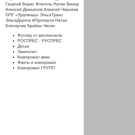
Георгий
Борис Флигель
Натан Винер
Алексей Демьянов
Алексей Черняев
ОПГ «Уралмаш»
ЭльгаТранс
ЭльгаДорога
АПроперти
Натан
Блечарчик
Брайан Чески
Футляр от виолончели
РОСПРЕС - РУСПРЕС
Досье
Замполит
Компромат вики
Факты и компромат
Компромат ГРУПП