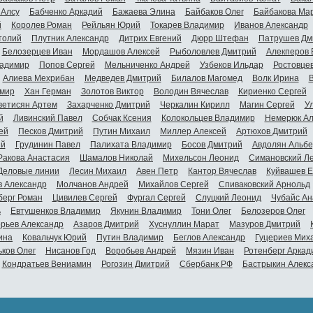
 Алсу
Бабченко Аркадий
Бажаева Элина
Байбаков Олег
Байбакова Ма
й
Королев Роман
Рейльян Юрий
Токарев Владимир
Иванов Александр
толий
Плутник Александр
Дитрих Евгений
Дюрр Штефан
Патрушев Дм
Белозерцев Иван
Мордашов Алексей
Рыболовлев Дмитрий
Алекперов 
адимир
Попов Сергей
Мельниченко Андрей
Узбеков Ильдар
Ростовце
Алиева Мехрибан
Медведев Дмитрий
Билалов Магомед
Волк Ирина
мир
Хан Герман
Золотов Виктор
Володин Вячеслав
Кириенко Сергей
ветисян Артем
Захарченко Дмитрий
Черкалин Кирилл
Магин Сергей
У
й
Ливинский Павел
Собчак Ксения
Колокольцев Владимир
Немерюк Ал
ей
Песков Дмитрий
Путин Михаил
Миллер Алексей
Артюхов Дмитрий
ий
Грудинин Павел
Палихата Владимир
Босов Дмитрий
Авдолян Альбе
Ракова Анастасия
Шамалов Николай
Михельсон Леонид
Симановский Л
Деловые линии
Лесин Михаил
Авен Петр
Кантор Вячеслав
Куйвашев Е
в Александр
Молчанов Андрей
Михайлов Сергей
Спиваковский Арнольд
берг Роман
Цивилев Сергей
Фургал Сергей
Слуцкий Леонид
Чубайс Ан
ь
Евтушенков Владимир
Якунин Владимир
Тони Олег
Белозеров Олег
орьев Александр
Азаров Дмитрий
Хуснуллин Марат
Мазуров Дмитрий
ина
Ковальчук Юрий
Путин Владимир
Беглов Александр
Гуцериев Мих
ьков Олег
Нисанов Год
Воробьев Андрей
Мязин Иван
Ротенберг Аркад
Кондратьев Вениамин
Рогозин Дмитрий
Сбербанк РФ
Бастрыкин Алекс