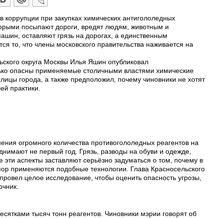
 коррупции при закупках химических антигололедных
оторыми посыпают дороги, вредят людям, животным и
машин, оставляют грязь на дорогах, а единственным
ся то, что члены московского правительства наживается на
ьского округа Москвы Илья Яшин опубликовал
лько опасны применяемые столичными властями химические
лицы города, а также предположил, почему чиновники не хотят
ей практики.
ения огромного количества противогололедных реагентов на
нимают не первый год. Грязь, разводы на обуви и одежде,
эти аспекты заставляют серьёзно задуматься о том, почему в
пор применяются подобные технологии. Глава Красносельского
провел целое исследование, чтобы оценить опасность угрозы,
очник.
есятками тысяч тонн реагентов. Чиновники мэрии говорят об