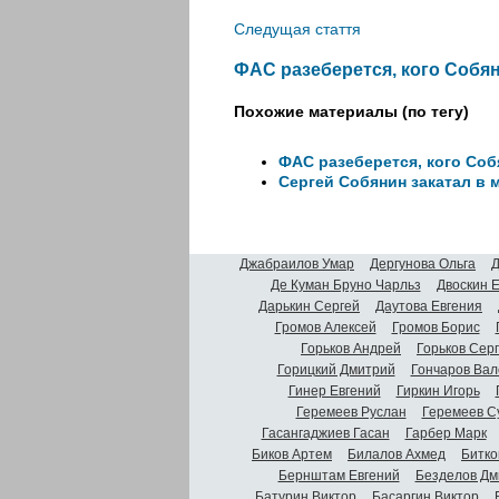
Следущая стаття
ФАС разеберется, кого Собя
Похожие материалы (по тегу)
ФАС разеберется, кого Со
Сергей Собянин закатал в
Джабраилов Умар
Дергунова Ольга
Д
Де Куман Бруно Чарльз
Двоскин 
Дарькин Сергей
Даутова Евгения
Громов Алексей
Громов Борис
Горьков Андрей
Горьков Сер
Горицкий Дмитрий
Гончаров Вал
Гинер Евгений
Гиркин Игорь
Геремеев Руслан
Геремеев С
Гасангаджиев Гасан
Гарбер Марк
Биков Артем
Билалов Ахмед
Битко
Бернштам Евгений
Безделов Дм
Батурин Виктор
Басаргин Виктор