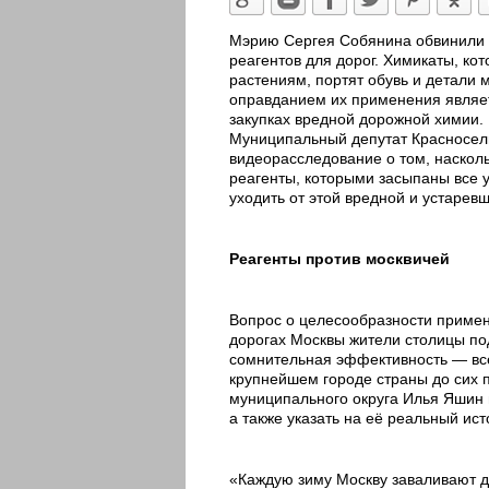
Мэрию Сергея Собянина обвинили в
реагентов для дорог. Химикаты, к
растениям, портят обувь и детали 
оправданием их применения являет
закупках вредной дорожной химии.
Муниципальный депутат Красносел
видеорасследование о том, наско
реагенты, которыми засыпаны все у
уходить от этой вредной и устаревш
Реагенты против москвичей
Вопрос о целесообразности примен
дорогах Москвы жители столицы под
сомнительная эффективность — все 
крупнейшем городе страны до сих 
муниципального округа Илья Яшин 
а также указать на её реальный ист
«Каждую зиму Москву заваливают д