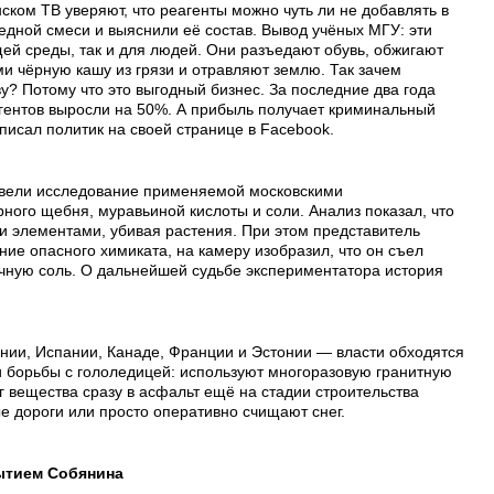
ком ТВ уверяют, что реагенты можно чуть ли не добавлять в
едной смеси и выяснили её состав. Вывод учёных МГУ: эти
ей среды, так и для людей. Они разъедают обувь, обжигают
и чёрную кашу из грязи и отравляют землю. Так зачем
? Потому что это выгодный бизнес. За последние два года
гентов выросли на 50%. А прибыль получает криминальный
писал политик на своей странице в Facebook.
овели исследование применяемой московскими
го щебня, муравьиной кислоты и соли. Анализ показал, что
и элементами, убивая растения. При этом представитель
ие опасного химиката, на камеру изобразил, что он съел
ычную соль. О дальнейшей судьбе экспериментатора история
ании, Испании, Канаде, Франции и Эстонии — власти обходятся
 борьбы с гололедицей: используют многоразовую гранитную
 вещества сразу в асфальт ещё на стадии строительства
е дороги или просто оперативно счищают снег.
ытием Собянина