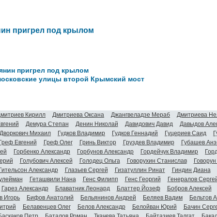
нин пригрел под крылом
бянин пригрел под крылом
 московские улицы второй Крымский мост
митриев Кирилл
Дмитриева Оксана
Джангвеладзе Мераб
Дмитриева Не
Евгений
Демура Степан
Денин Николай
Давидович Давид
Давыдов Але
Дворкович Михаил
Гудков Владимир
Гудков Геннадий
Гуцериев Саид
Г
Греф Евгений
Греф Олег
Гринь Виктор
Груздев Владимир
Губашев Анз
гей
Горбенко Александр
Горбунов Александр
Гордейчук Владимир
Гор
ерий
Голубович Алексей
Голодец Ольга
Говорухин Станислав
Говорун
Гительсон Александр
Глазьев Сергей
Гизатуллин Ринат
Гиндин Диана
улейман
Геташвили Нана
Генс Филипп
Генс Георгий
Генералов Серге
Гарез Александр
Блаватник Леонард
Блаттер Йозеф
Бобров Алексей
в Игорь
Бифов Анатолий
Бельянинов Андрей
Беляев Вадим
Бельтов 
итрий
Белавенцев Олег
Белов Александр
Белойван Юрий
Бачин Серг
Баскаков Петр
Баталов Роман
Ткачева Татьяна
Байтазиев Талгат
Бакал