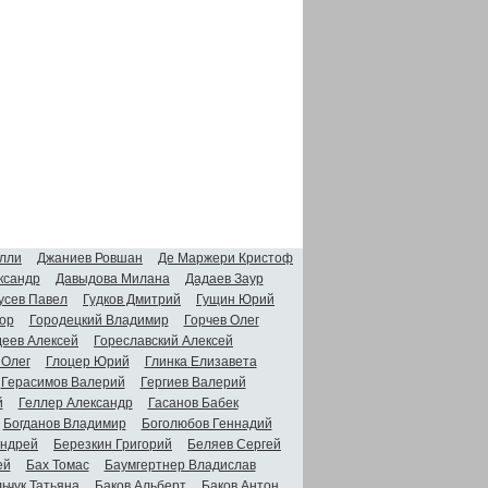
лли
Джаниев Ровшан
Де Маржери Кристоф
ксандр
Давыдова Милана
Дадаев Заур
усев Павел
Гудков Дмитрий
Гущин Юрий
ор
Городецкий Владимир
Горчев Олег
деев Алексей
Гореславский Алексей
 Олег
Глоцер Юрий
Глинка Елизавета
Герасимов Валерий
Гергиев Валерий
й
Геллер Александр
Гасанов Бабек
Богданов Владимир
Боголюбов Геннадий
Андрей
Березкин Григорий
Беляев Сергей
ей
Бах Томас
Баумгертнер Владислав
ьчук Татьяна
Баков Альберт
Баков Антон