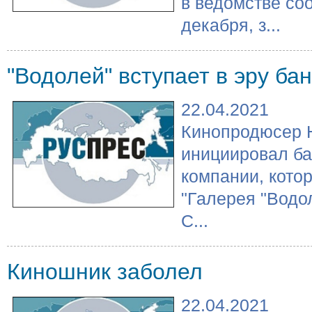
в ведомстве со
декабря, з...
"Водолей" вступает в эру ба
22.04.2021
Кинопродюсер 
инициировал ба
компании, кото
"Галерея "Водо
С...
Киношник заболел
22.04.2021