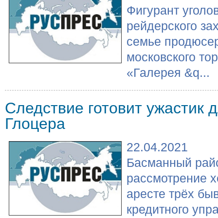
Фигурант уголо
рейдерского за
семье продюсе
московского тор
«Галерея &q...
Следствие готовит ужастик 
Глоцера
22.04.2021
Басманный рай
рассмотрение х
аресте трёх бы
кредитного упр