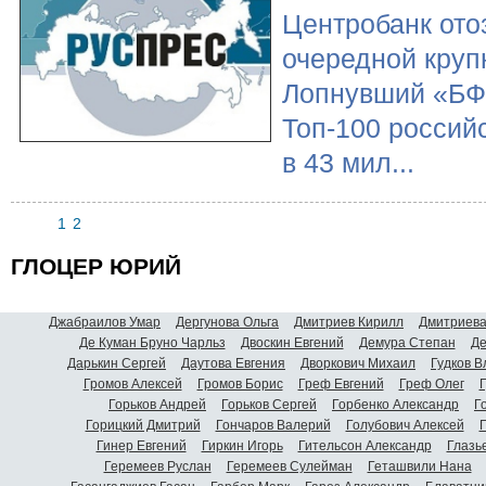
Центробанк ото
очередной круп
Лопнувший «БФГ
Топ-100 россий
в 43 мил...
1
2
ГЛОЦЕР ЮРИЙ
Джабраилов Умар
Дергунова Ольга
Дмитриев Кирилл
Дмитриева
Де Куман Бруно Чарльз
Двоскин Евгений
Демура Степан
Де
Дарькин Сергей
Даутова Евгения
Дворкович Михаил
Гудков 
Громов Алексей
Громов Борис
Греф Евгений
Греф Олег
Г
Горьков Андрей
Горьков Сергей
Горбенко Александр
Г
Горицкий Дмитрий
Гончаров Валерий
Голубович Алексей
Г
Гинер Евгений
Гиркин Игорь
Гительсон Александр
Глазь
Геремеев Руслан
Геремеев Сулейман
Геташвили Нана