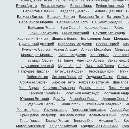
Гасангаджиев Гасан
Гарбер Марк
Гарез Александр
Блаватни
Биков Артем
Билалов Ахмед
Битков Игорь
Бифов Анатолий
Бернштам Евгений
Безделов Дмитрий
Белавенцев Олег
Б
Батурин Виктор
Басаргин Виктор
Баскаков Петр
Баталов Ром
Балабанова Марина
Балакишиева Алсу
Бабченко Аркадий
Б
Байсаров Руслан
Зуев Сергей
Королев Роман
Рейльян
Шохин Александр
Быков Анатолий
Плутник Александр
Харитонин Виктор
Шпигель Борис
Белозерцев Иван
Мордашо
Пумпянский Дмитрий
Щербаков Владимир
Попов Сергей
Мел
Курченко Сергей
Алиев Ильхам
Алиева Мехрибан
Медведе
Магомедов Магомед
Лисин Владимир
Хан Герман
Золотов 
Гильварг Сергей
Тё Павел
Аветисян Артем
Захарченко 
Шульгинов Николай
Муров Андрей
Ливинский Павел
Собча
Патрушев Николай
Патрушев Андрей
Песков Дмитрий
Путин
Вайно Антон
Зюганов Геннадий
Грудинин Павел
Палиха
Собянин Сергей
Бирюков Петр
Ракова Анастасия
Шамалов 
Минц Борис
Каримова Гульнара
Деловые линии
Лесин Миха
Керимов Сулейман
Богатиков Александр
Молчанов Андр
Южилин Виталий
Дом.РФ
Ротенберг Роман
Цивилев Сергей
Судариков Сергей
Сечин Игорь
Евтушенков Владимир
Я
Ростехнадзор
Усс Александр
Григорьев Александр
Азаров Дм
Брынцалов Владимир
Кабаева Алина
Ковальчук Юрий
Пути
Греф Герман
Тарико Рустам
Тиньков Олег
Нисанов Год
Во
Мамут Александр
Хабаров Михаил
Кондратьев Вениамин
Рог