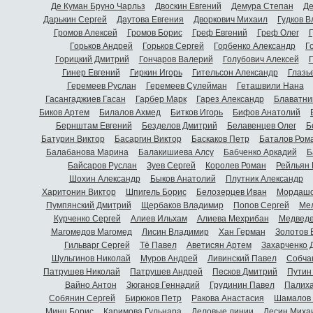
Де Куман Бруно Чарльз
Двоскин Евгений
Демура Степан
Де
Дарькин Сергей
Даутова Евгения
Дворкович Михаил
Гудков 
Громов Алексей
Громов Борис
Греф Евгений
Греф Олег
Г
Горьков Андрей
Горьков Сергей
Горбенко Александр
Г
Горицкий Дмитрий
Гончаров Валерий
Голубович Алексей
Г
Гинер Евгений
Гиркин Игорь
Гительсон Александр
Глазь
Геремеев Руслан
Геремеев Сулейман
Геташвили Нана
Гасангаджиев Гасан
Гарбер Марк
Гарез Александр
Блаватни
Биков Артем
Билалов Ахмед
Битков Игорь
Бифов Анатолий
Бернштам Евгений
Безделов Дмитрий
Белавенцев Олег
Б
Батурин Виктор
Басаргин Виктор
Баскаков Петр
Баталов Ром
Балабанова Марина
Балакишиева Алсу
Бабченко Аркадий
Б
Байсаров Руслан
Зуев Сергей
Королев Роман
Рейльян
Шохин Александр
Быков Анатолий
Плутник Александр
Харитонин Виктор
Шпигель Борис
Белозерцев Иван
Мордашо
Пумпянский Дмитрий
Щербаков Владимир
Попов Сергей
Мел
Курченко Сергей
Алиев Ильхам
Алиева Мехрибан
Медведе
Магомедов Магомед
Лисин Владимир
Хан Герман
Золотов 
Гильварг Сергей
Тё Павел
Аветисян Артем
Захарченко 
Шульгинов Николай
Муров Андрей
Ливинский Павел
Собча
Патрушев Николай
Патрушев Андрей
Песков Дмитрий
Путин
Вайно Антон
Зюганов Геннадий
Грудинин Павел
Палиха
Собянин Сергей
Бирюков Петр
Ракова Анастасия
Шамалов 
Минц Борис
Каримова Гульнара
Деловые линии
Лесин Миха