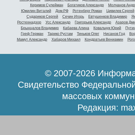
Керимов Сулейман
Богатиков Александр
Молчанов Андр
Южилин Виталий
Дом.РФ
Ротенберг Роман
Цивилев Сергей
Судариков Сергей
Сечин Игорь
Евтушенков Владимир
Я
Ростехнадзор
Усс Александр
Григорьев Александр
Азаров Дм
Брынцалов Владимир
Кабаева Алина
Ковальчук Юрий
Пути
Греф Герман
Тарико Рустам
Тиньков Олег
Нисанов Год
Во
Мамут Александр
Хабаров Михаил
Кондратьев Вениамин
Рог
© 2007-2026 Информа
Свидетельство Федеральной
массовых коммун
Редакция:
ma