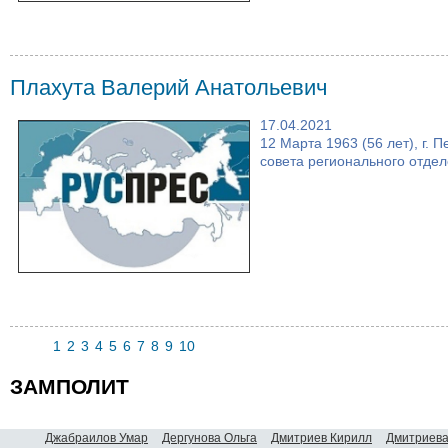
Плахута Валерий Анатольевич
17.04.2021
12 Марта 1963 (56 лет), г. 
совета регионального отдел
1
2
3
4
5
6
7
8
9
10
ЗАМПОЛИТ
Джабраилов Умар
Дергунова Ольга
Дмитриев Кирилл
Дмитриева