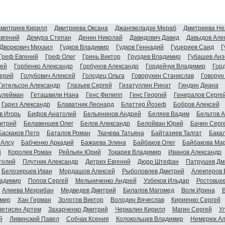
митриев Кирилл
Дмитриева Оксана
Джангвеладзе Мераб
Дмитриева Не
Евгений
Демура Степан
Денин Николай
Давидович Давид
Давыдов Але
Дворкович Михаил
Гудков Владимир
Гудков Геннадий
Гуцериев Саид
Г
Греф Евгений
Греф Олег
Гринь Виктор
Груздев Владимир
Губашев Анз
гей
Горбенко Александр
Горбунов Александр
Гордейчук Владимир
Гор
ерий
Голубович Алексей
Голодец Ольга
Говорухин Станислав
Говорун
Гительсон Александр
Глазьев Сергей
Гизатуллин Ринат
Гиндин Диана
улейман
Геташвили Нана
Генс Филипп
Генс Георгий
Генералов Серге
Гарез Александр
Блаватник Леонард
Блаттер Йозеф
Бобров Алексей
в Игорь
Бифов Анатолий
Бельянинов Андрей
Беляев Вадим
Бельтов 
итрий
Белавенцев Олег
Белов Александр
Белойван Юрий
Бачин Серг
Баскаков Петр
Баталов Роман
Ткачева Татьяна
Байтазиев Талгат
Бакал
 Алсу
Бабченко Аркадий
Бажаева Элина
Байбаков Олег
Байбакова Ма
й
Королев Роман
Рейльян Юрий
Токарев Владимир
Иванов Александр
толий
Плутник Александр
Дитрих Евгений
Дюрр Штефан
Патрушев Дм
Белозерцев Иван
Мордашов Алексей
Рыболовлев Дмитрий
Алекперов 
адимир
Попов Сергей
Мельниченко Андрей
Узбеков Ильдар
Ростовце
Алиева Мехрибан
Медведев Дмитрий
Билалов Магомед
Волк Ирина
мир
Хан Герман
Золотов Виктор
Володин Вячеслав
Кириенко Сергей
ветисян Артем
Захарченко Дмитрий
Черкалин Кирилл
Магин Сергей
У
й
Ливинский Павел
Собчак Ксения
Колокольцев Владимир
Немерюк Ал