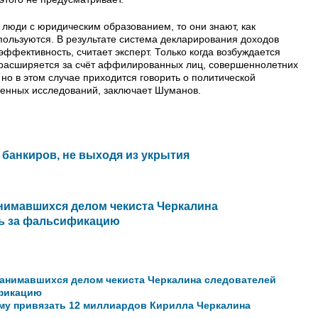
люди с юридическим образованием, то они знают, как
пользуются. В результате система декларирования доходов
эффективность, считает эксперт. Только когда возбуждается
 расширяется за счёт аффилированных лиц, совершеннолетних
 но в этом случае приходится говорить о политической
ленных исследований, заключает Шуманов.
банкиров, не выходя из укрытия
анимавшихся делом чекиста Черкалина
чь за фальсификацию
 занимавшихся делом чекиста Черкалина следователей
ификацию
ему привязать 12 миллиардов Кирилла Черкалина