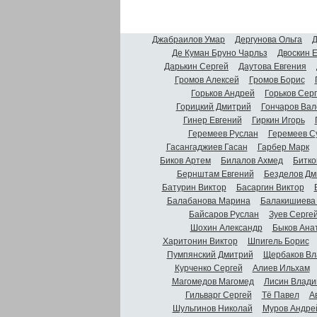
Джабраилов Умар
Дергунова Ольга
Д
Де Куман Бруно Чарльз
Двоскин 
Дарькин Сергей
Даутова Евгения
Громов Алексей
Громов Борис
Горьков Андрей
Горьков Сер
Горицкий Дмитрий
Гончаров Вал
Гинер Евгений
Гиркин Игорь
Геремеев Руслан
Геремеев С
Гасангаджиев Гасан
Гарбер Марк
Биков Артем
Билалов Ахмед
Битко
Бернштам Евгений
Безделов Дм
Батурин Виктор
Басаргин Виктор
Балабанова Марина
Балакишиева
Байсаров Руслан
Зуев Серге
Шохин Александр
Быков Ана
Харитонин Виктор
Шпигель Борис
Пумпянский Дмитрий
Щербаков Вл
Курченко Сергей
Алиев Ильхам
Магомедов Магомед
Лисин Влади
Гильварг Сергей
Тё Павел
А
Шульгинов Николай
Муров Андре