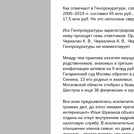
Как отмечают в Генпрокуратуре, со
2005–2019 гг. составил 55 млн руб.
17,5 млн руб. Но это неполные све
Иск Генпрокуратуры зарегистрирован
нему проходят семь ответчиков: Орл
Черкалин К. В., Черкалина А. В., 
Генпрокуратуры не комментирует.
Между тем практика изъятия имущес
родственников, знакомых и третьих
конфискации активов на 9 млрд руб
Гагаринский суд Москвы обратил в
Сенина, 13 его родных и знакомых,
Московской области отобрал у быв
Шестуна и ещё 36 физических и юри
Все иски предъявлялись исключите
громких дел, до этого никаких пре
интернешнл» Илья Шуманов объясня
отдана на откуп внутренним кадров
налоговую службу. В исключительн
отношении членов семьи, но даже 
доходит – просто потому, что закон