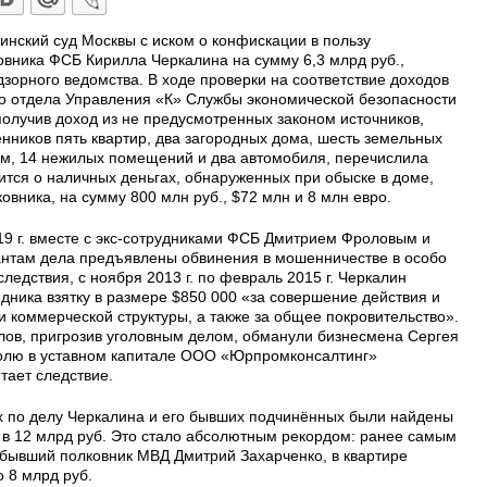
инский суд Москвы с иском о конфискации в пользу
овника ФСБ Кирилла Черкалина на сумму 6,3 млрд руб.,
зорного ведомства. В ходе проверки на соответствие доходов
го отдела Управления «К» Службы экономической безопасности
получив доход из не предусмотренных законом источников,
енников пять квартир, два загородных дома, шесть земельных
 м, 14 нежилых помещений и два автомобиля, перечислила
рится о наличных деньгах, обнаруженных при обыске в доме,
вника, на сумму 800 млн руб., $72 млн и 8 млн евро.
19 г. вместе с экс-сотрудниками ФСБ Дмитрием Фроловым и
нтам дела предъявлены обвинения в мошенничестве в особо
едствия, с ноября 2013 г. по февраль 2015 г. Черкалин
дника взятку в размере $850 000 «за совершение действия и
 и коммерческой структуры, а также за общее покровительство».
олов, пригрозив уголовным делом, обманули бизнесмена Сергея
долю в уставном капитале ООО «Юрпромконсалтинг»
тает следствие.
х по делу Черкалина и его бывших подчинённых были найдены
 в 12 млрд руб. Это стало абсолютным рекордом: ранее самым
бывший полковник МВД Дмитрий Захарченко, в квартире
 8 млрд руб.