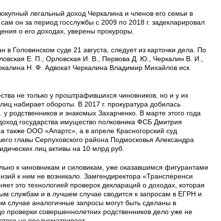
вокупный легальный доход Черкалина и членов его семьи в
, сам он за период госслужбы с 2009 по 2018 г. задекларировал
дения о его доходах, уверены прокуроры.
 в Головинском суде 21 августа, следует из карточки дела. По
овская Е. П., Орловская И. В., Первова Д. Ю., Черкалин В. И.,
Черкалина Н. Ф. Адвокат Черкалина Владимир Михайлов иск
тва не только у проштрафившихся чиновников, но и у их
 лиц набирает обороты. В 2017 г. прокуратура добилась
. у родственников и знакомых Захарченко. В марте этого года
 доход государства имущество полковника ФСБ Дмитрия
 а также ООО «Апартс», а в апреле Красногорский суд
шего главы Серпуховского района Подмосковья Александра
дических лиц активы на 10 млрд руб.
льно к чиновникам и силовикам, уже оказавшимся фигурантами
тензий к ним не возникало. Замгендиректора «Трансперенси
ет это технологией проверок деклараций о доходах, которая
ым службам и в лучшем случае сводится к запросам в ЕГРН и
ом случае аналогичные запросы могут быть сделаны в
до проверки совершеннолетних родственников дело уже не
 этого не предусматривает.