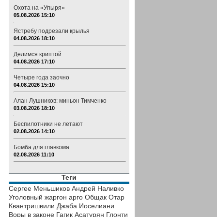
Охота на «Упыря»
05.08.2026 15:10
Ястребу подрезали крылья
04.08.2026 18:10
Делимся криптой
04.08.2026 17:10
Четыре года заочно
04.08.2026 15:10
Алан Лушников: миньон Тимченко
03.08.2026 18:10
Беспилотники не летают
02.08.2026 14:10
Бомба для главкома
02.08.2026 11:10
Теги
Сергее Меньшиков
Андрей Наливко
Уголовный жаргон
арго
Общак
Отар
Квантришвили
Джаба Иоселиани
Воры в законе
Гагик Асатурян
Глонти