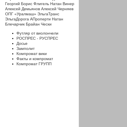
Георгий
Борис Флигель
Натан Винер
Алексей Демьянов
Алексей Черняев
ОПГ «Уралмаш»
ЭльгаТранс
ЭльгаДорога
АПроперти
Натан
Блечарчик
Брайан Чески
Футляр от виолончели
РОСПРЕС - РУСПРЕС
Досье
Замполит
Компромат вики
Факты и компромат
Компромат ГРУПП