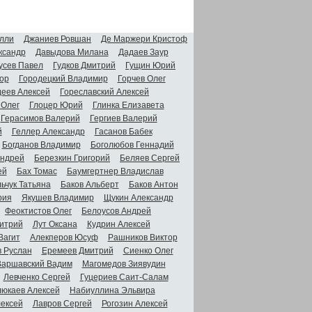
лли
Джаниев Ровшан
Де Маржери Кристоф
ксандр
Давыдова Милана
Дадаев Заур
усев Павел
Гудков Дмитрий
Гущин Юрий
ор
Городецкий Владимир
Горчев Олег
деев Алексей
Гореславский Алексей
 Олег
Глоцер Юрий
Глинка Елизавета
Герасимов Валерий
Гергиев Валерий
й
Геллер Александр
Гасанов Бабек
Богданов Владимир
Боголюбов Геннадий
Андрей
Березкин Григорий
Беляев Сергей
ей
Бах Томас
Баумгертнер Владислав
ьчук Татьяна
Баков Альберт
Баков Антон
рия
Якушев Владимир
Щукин Александр
Феоктистов Олег
Белоусов Андрей
итрий
Лут Оксана
Кудрин Алексей
Вагит
Алекперов Юсуф
Рашников Виктор
в Руслан
Еремеев Дмитрий
Сиенко Олег
Варшавский Вадим
Магомедов Зиявудин
Левченко Сергей
Гуцериев Саит-Салам
люкаев Алексей
Набиуллина Эльвира
ексей
Лавров Сергей
Рогозин Алексей