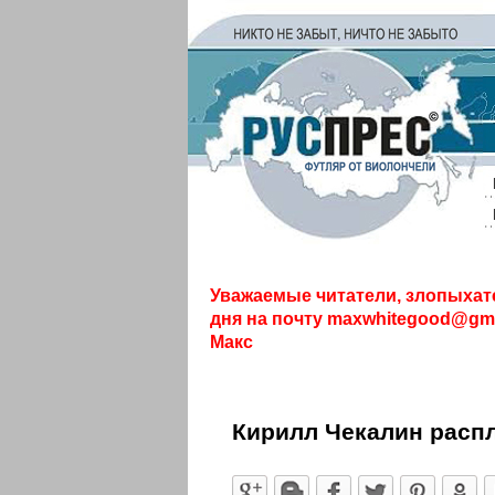
Уважаемые читатели, злопыхат
дня на почту
maxwhitegood@gma
Макс
Кирилл Чекалин распл