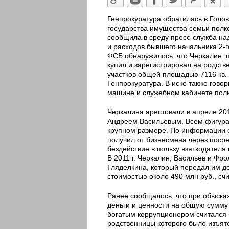
Генпрокуратура обратилась в Голов
государства имущества семьи полк
сообщила в среду пресс-служба над
и расходов бывшего начальника 2-
ФСБ обнаружилось, что Черкалин, 
купил и зарегистрировал на родств
участков общей площадью 7116 кв.
Генпрокуратура. В иске также гово
машине и служебном кабинете полко
Черкалина арестовали в апреле 20
Андреем Васильевым. Всем фигура
крупном размере. По информации сл
получил от бизнесмена через посре
бездействие в пользу взяткодателя
В 2011 г. Черкалин, Васильев и Фр
Гляделкина, который передал им 
стоимостью около 490 млн руб., счи
Ранее сообщалось, что при обыска
деньги и ценности на общую сумму
богатым коррупционером считался 
родственницы которого было изъято