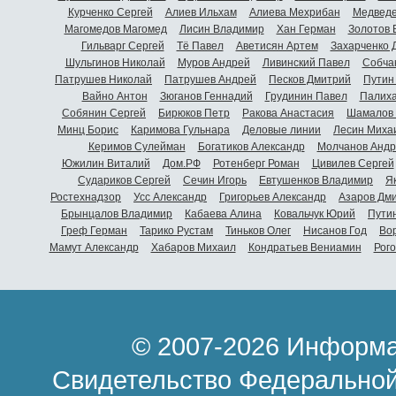
Курченко Сергей
Алиев Ильхам
Алиева Мехрибан
Медведе
Магомедов Магомед
Лисин Владимир
Хан Герман
Золотов 
Гильварг Сергей
Тё Павел
Аветисян Артем
Захарченко 
Шульгинов Николай
Муров Андрей
Ливинский Павел
Собча
Патрушев Николай
Патрушев Андрей
Песков Дмитрий
Путин
Вайно Антон
Зюганов Геннадий
Грудинин Павел
Палиха
Собянин Сергей
Бирюков Петр
Ракова Анастасия
Шамалов 
Минц Борис
Каримова Гульнара
Деловые линии
Лесин Миха
Керимов Сулейман
Богатиков Александр
Молчанов Андр
Южилин Виталий
Дом.РФ
Ротенберг Роман
Цивилев Сергей
Судариков Сергей
Сечин Игорь
Евтушенков Владимир
Я
Ростехнадзор
Усс Александр
Григорьев Александр
Азаров Дм
Брынцалов Владимир
Кабаева Алина
Ковальчук Юрий
Пути
Греф Герман
Тарико Рустам
Тиньков Олег
Нисанов Год
Во
Мамут Александр
Хабаров Михаил
Кондратьев Вениамин
Рог
© 2007-2026 Информа
Свидетельство Федеральной