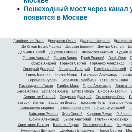
Москве
Пешеходный мост через канал у
появится в Москве
Джабраилов Умар
Дергунова Ольга
Дмитриев Кирилл
Дмитриева
Де Куман Бруно Чарльз
Двоскин Евгений
Демура Степан
Де
Дарькин Сергей
Даутова Евгения
Дворкович Михаил
Гудков 
Громов Алексей
Громов Борис
Греф Евгений
Греф Олег
Г
Горьков Андрей
Горьков Сергей
Горбенко Александр
Г
Горицкий Дмитрий
Гончаров Валерий
Голубович Алексей
Г
Гинер Евгений
Гиркин Игорь
Гительсон Александр
Глазь
Геремеев Руслан
Геремеев Сулейман
Геташвили Нана
Гасангаджиев Гасан
Гарбер Марк
Гарез Александр
Блаватни
Биков Артем
Билалов Ахмед
Битков Игорь
Бифов Анатолий
Бернштам Евгений
Безделов Дмитрий
Белавенцев Олег
Б
Батурин Виктор
Басаргин Виктор
Баскаков Петр
Баталов Ром
Балабанова Марина
Балакишиева Алсу
Бабченко Аркадий
Б
Байсаров Руслан
Зуев Сергей
Королев Роман
Рейльян
Шохин Александр
Быков Анатолий
Плутник Александр
Харитонин Виктор
Шпигель Борис
Белозерцев Иван
Мордашо
Пумпянский Дмитрий
Щербаков Владимир
Попов Сергей
Мел