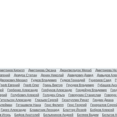
митриев Кирилл
Дмитриева Оксана
Джангвеладзе Мераб
Дмитриева Не
Евгений
Демура Степан
Денин Николай
Давидович Давид
Давыдов Але
Дворкович Михаил
Гудков Владимир
Гудков Геннадий
Гуцериев Саид
Г
Греф Евгений
Греф Олег
Гринь Виктор
Груздев Владимир
Губашев Анз
гей
Горбенко Александр
Горбунов Александр
Гордейчук Владимир
Гор
ерий
Голубович Алексей
Голодец Ольга
Говорухин Станислав
Говорун
Гительсон Александр
Глазьев Сергей
Гизатуллин Ринат
Гиндин Диана
улейман
Геташвили Нана
Генс Филипп
Генс Георгий
Генералов Серге
Гарез Александр
Блаватник Леонард
Блаттер Йозеф
Бобров Алексей
в Игорь
Бифов Анатолий
Бельянинов Андрей
Беляев Вадим
Бельтов 