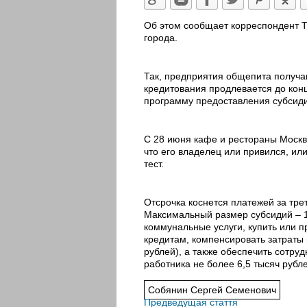
Об этом сообщает корреспондент T
города.
Так, предприятия общепита получа
кредитования продлевается до кон
программу предоставления субсиди
С 28 июня кафе и рестораны Москв
что его владелец или привился, ил
тест.
Отсрочка коснется платежей за тре
Максимальный размер субсидий – 1
коммунальные услуги, купить или п
кредитам, компенсировать затраты
рублей), а также обеспечить сотру
работника не более 6,5 тысяч рубле
Собянин Сергей Семенович
Предведущая стаття