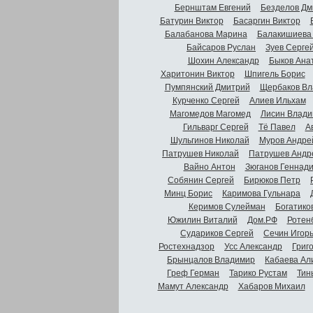
Бернштам Евгений
Безделов Дм
Батурин Виктор
Басаргин Виктор
Балабанова Марина
Балакишиева
Байсаров Руслан
Зуев Серге
Шохин Александр
Быков Ана
Харитонин Виктор
Шпигель Борис
Пумпянский Дмитрий
Щербаков Вл
Курченко Сергей
Алиев Ильхам
Магомедов Магомед
Лисин Влади
Гильварг Сергей
Тё Павел
А
Шульгинов Николай
Муров Андре
Патрушев Николай
Патрушев Андр
Вайно Антон
Зюганов Геннад
Собянин Сергей
Бирюков Петр
Минц Борис
Каримова Гульнара
Керимов Сулейман
Богатико
Южилин Виталий
Дом.РФ
Ротен
Судариков Сергей
Сечин Игор
Ростехнадзор
Усс Александр
Григ
Брынцалов Владимир
Кабаева Ал
Греф Герман
Тарико Рустам
Тин
Мамут Александр
Хабаров Михаил