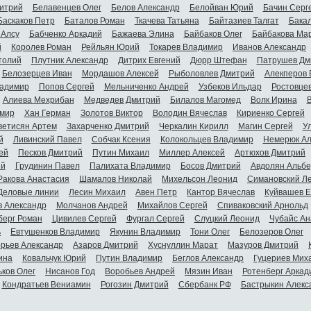
итрий
Белавенцев Олег
Белов Александр
Белойван Юрий
Бачин Серг
Баскаков Петр
Баталов Роман
Ткачева Татьяна
Байтазиев Талгат
Бакал
 Алсу
Бабченко Аркадий
Бажаева Элина
Байбаков Олег
Байбакова Ма
й
Королев Роман
Рейльян Юрий
Токарев Владимир
Иванов Александр
толий
Плутник Александр
Дитрих Евгений
Дюрр Штефан
Патрушев Дм
Белозерцев Иван
Мордашов Алексей
Рыболовлев Дмитрий
Алекперов 
адимир
Попов Сергей
Мельниченко Андрей
Узбеков Ильдар
Ростовце
Алиева Мехрибан
Медведев Дмитрий
Билалов Магомед
Волк Ирина
мир
Хан Герман
Золотов Виктор
Володин Вячеслав
Кириенко Сергей
ветисян Артем
Захарченко Дмитрий
Черкалин Кирилл
Магин Сергей
У
й
Ливинский Павел
Собчак Ксения
Колокольцев Владимир
Немерюк Ал
ей
Песков Дмитрий
Путин Михаил
Миллер Алексей
Артюхов Дмитрий
ий
Грудинин Павел
Палихата Владимир
Босов Дмитрий
Авдолян Альбе
Ракова Анастасия
Шамалов Николай
Михельсон Леонид
Симановский Л
Деловые линии
Лесин Михаил
Авен Петр
Кантор Вячеслав
Куйвашев Е
в Александр
Молчанов Андрей
Михайлов Сергей
Спиваковский Арнольд
берг Роман
Цивилев Сергей
Фургал Сергей
Слуцкий Леонид
Чубайс Ан
ь
Евтушенков Владимир
Якунин Владимир
Тони Олег
Белозеров Олег
орьев Александр
Азаров Дмитрий
Хуснуллин Марат
Мазуров Дмитрий
ина
Ковальчук Юрий
Путин Владимир
Беглов Александр
Гуцериев Мих
ьков Олег
Нисанов Год
Воробьев Андрей
Мязин Иван
Ротенберг Аркад
Кондратьев Вениамин
Рогозин Дмитрий
Сбербанк РФ
Бастрыкин Алекс