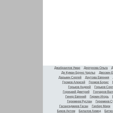
Джабраилов Умар
Дергунова Ольга
Д
Де Куман Бруно Чарльз
Двоскин 
Дарькин Сергей
Даутова Евгения
Громов Алексей
Громов Борис
Горьков Андрей
Горьков Сер
Горицкий Дмитрий
Гончаров Вал
Гинер Евгений
Гиркин Игорь
Геремеев Руслан
Геремеев С
Гасангаджиев Гасан
Гарбер Марк
Биков Артем
Билалов Ахмед
Битко