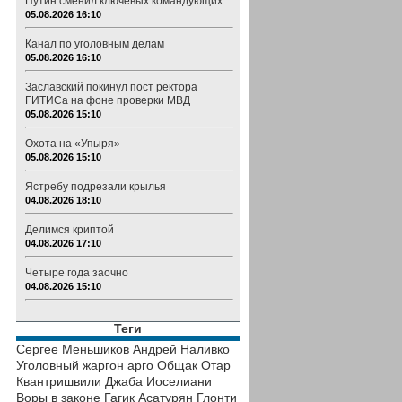
Путин сменил ключевых командующих
05.08.2026 16:10
Канал по уголовным делам
05.08.2026 16:10
Заславский покинул пост ректора
ГИТИСа на фоне проверки МВД
05.08.2026 15:10
Охота на «Упыря»
05.08.2026 15:10
Ястребу подрезали крылья
04.08.2026 18:10
Делимся криптой
04.08.2026 17:10
Четыре года заочно
04.08.2026 15:10
Теги
Сергее Меньшиков
Андрей Наливко
Уголовный жаргон
арго
Общак
Отар
Квантришвили
Джаба Иоселиани
Воры в законе
Гагик Асатурян
Глонти