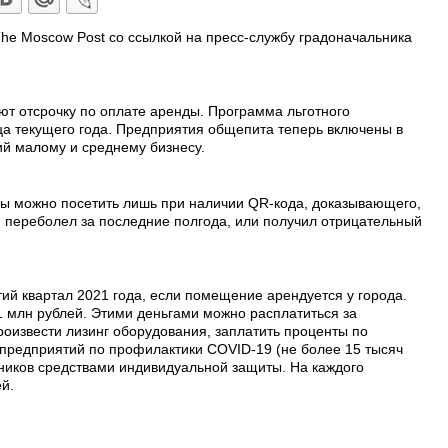
he Moscow Post со ссылкой на пресс-службу градоначальника
ют отсрочку по оплате аренды. Программа льготного
ца текущего года. Предприятия общепита теперь включены в
й малому и среднему бизнесу.
ы можно посетить лишь при наличии QR-кода, доказывающего,
и переболел за последние полгода, или получил отрицательный
тий квартал 2021 года, если помещение арендуется у города.
 млн рублей. Этими деньгами можно расплатиться за
роизвести лизинг оборудования, заплатить проценты по
 предприятий по профилактики COVID-19 (не более 15 тысяч
дников средствами индивидуальной защиты. На каждого
й.