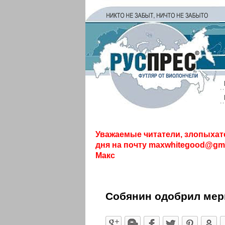
Уважаемые читатели, злопыхат
дня на почту
maxwhitegood@gma
Макс
Собянин одобрил мер