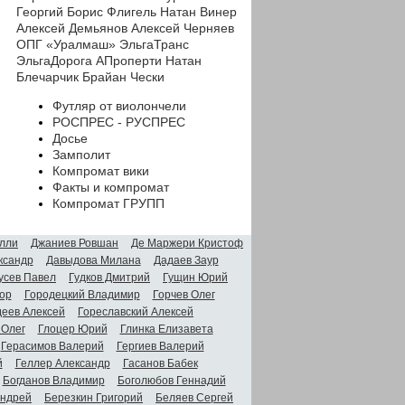
Георгий
Борис Флигель
Натан Винер
Алексей Демьянов
Алексей Черняев
ОПГ «Уралмаш»
ЭльгаТранс
ЭльгаДорога
АПроперти
Натан
Блечарчик
Брайан Чески
Футляр от виолончели
РОСПРЕС - РУСПРЕС
Досье
Замполит
Компромат вики
Факты и компромат
Компромат ГРУПП
лли
Джаниев Ровшан
Де Маржери Кристоф
ксандр
Давыдова Милана
Дадаев Заур
усев Павел
Гудков Дмитрий
Гущин Юрий
ор
Городецкий Владимир
Горчев Олег
деев Алексей
Гореславский Алексей
 Олег
Глоцер Юрий
Глинка Елизавета
Герасимов Валерий
Гергиев Валерий
й
Геллер Александр
Гасанов Бабек
Богданов Владимир
Боголюбов Геннадий
Андрей
Березкин Григорий
Беляев Сергей