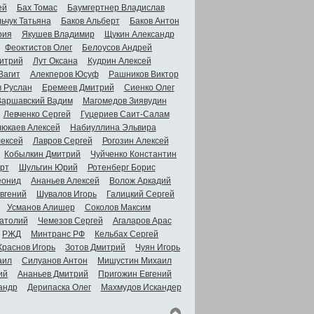
ей
Бах Томас
Баумгертнер Владислав
ьчук Татьяна
Баков Альберт
Баков Антон
рия
Якушев Владимир
Щукин Александр
Феоктистов Олег
Белоусов Андрей
итрий
Лут Оксана
Кудрин Алексей
Вагит
Алекперов Юсуф
Рашников Виктор
в Руслан
Еремеев Дмитрий
Сиенко Олег
Варшавский Вадим
Магомедов Зиявудин
Левченко Сергей
Гуцериев Саит-Салам
люкаев Алексей
Набиуллина Эльвира
ексей
Лавров Сергей
Рогозин Алексей
Кобылкин Дмитрий
Чуйченко Константин
рт
Шульгин Юрий
Ротенберг Борис
еонид
Ананьев Алексей
Волож Аркадий
вгений
Шувалов Игорь
Галицкий Сергей
Усманов Алишер
Соколов Максим
атолий
Чемезов Сергей
Агаларов Арас
РЖД
Минтранс РФ
Кельбах Сергей
Краснов Игорь
Зотов Дмитрий
Чуян Игорь
аил
Силуанов Антон
Мишустин Михаил
ий
Ананьев Дмитрий
Пригожин Евгений
андр
Дерипаска Олег
Махмудов Искандер