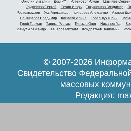
Южилин Виталий
Дом.РФ
Ротенберг Роман
Цивилев Сергей
Судариков Сергей
Сечин Игорь
Евтушенков Владимир
Я
Ростехнадзор
Усс Александр
Григорьев Александр
Азаров Дм
Брынцалов Владимир
Кабаева Алина
Ковальчук Юрий
Пути
Греф Герман
Тарико Рустам
Тиньков Олег
Нисанов Год
Во
Мамут Александр
Хабаров Михаил
Кондратьев Вениамин
Рог
© 2007-2026 Информа
Свидетельство Федеральной
массовых коммун
Редакция:
ma