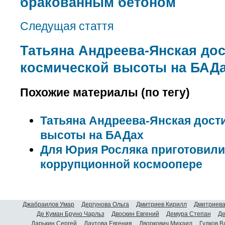
бракованным бетоном
Следущая стаття
Татьяна Андреева-Янская дос
космической высоты на БАД
Похожие материалы (по тегу)
Татьяна Андреева-Янская дост
высоты на БАДах
Для Юрия Росляка приготовили
коррупционной космоопере
Джабраилов Умар
Дергунова Ольга
Дмитриев Кирилл
Дмитриева
Де Куман Бруно Чарльз
Двоскин Евгений
Демура Степан
Де
Дарькин Сергей
Даутова Евгения
Дворкович Михаил
Гудков 