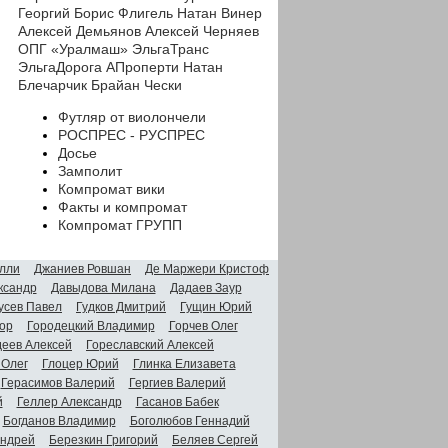
Георгий
Борис Флигель
Натан Винер
Алексей Демьянов
Алексей Черняев
ОПГ «Уралмаш»
ЭльгаТранс
ЭльгаДорога
АПроперти
Натан
Блечарчик
Брайан Чески
Футляр от виолончели
РОСПРЕС - РУСПРЕС
Досье
Замполит
Компромат вики
Факты и компромат
Компромат ГРУПП
лли
Джаниев Ровшан
Де Маржери Кристоф
ксандр
Давыдова Милана
Дадаев Заур
усев Павел
Гудков Дмитрий
Гущин Юрий
ор
Городецкий Владимир
Горчев Олег
деев Алексей
Гореславский Алексей
 Олег
Глоцер Юрий
Глинка Елизавета
Герасимов Валерий
Гергиев Валерий
й
Геллер Александр
Гасанов Бабек
Богданов Владимир
Боголюбов Геннадий
Андрей
Березкин Григорий
Беляев Сергей