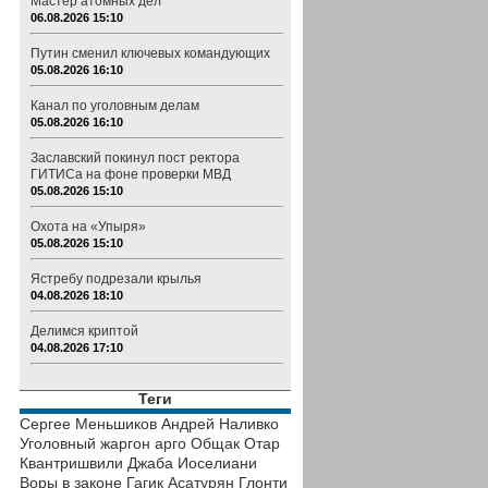
Мастер атомных дел
06.08.2026 15:10
Путин сменил ключевых командующих
05.08.2026 16:10
Канал по уголовным делам
05.08.2026 16:10
Заславский покинул пост ректора
ГИТИСа на фоне проверки МВД
05.08.2026 15:10
Охота на «Упыря»
05.08.2026 15:10
Ястребу подрезали крылья
04.08.2026 18:10
Делимся криптой
04.08.2026 17:10
Теги
Сергее Меньшиков
Андрей Наливко
Уголовный жаргон
арго
Общак
Отар
Квантришвили
Джаба Иоселиани
Воры в законе
Гагик Асатурян
Глонти