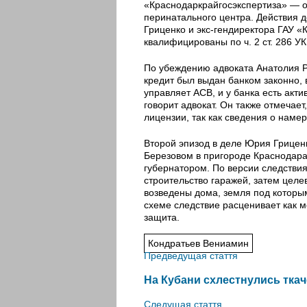
«Краснодаркрайгосэкспертиза» — о
перинатального центра. Действия д
Гриценко и экс-гендиректора ГАУ 
квалифицированы по ч. 2 ст. 286 
По убеждению адвоката Анатолия Р
кредит был выдан банком законно,
управляет АСВ, и у банка есть акт
говорит адвокат. Он также отмечает
лицензии, так как сведения о нам
Второй эпизод в деле Юрия Грицен
Березовом в пригороде Краснодара 
губернатором. По версии следствия
строительство гаражей, затем целе
возведены дома, земля под которым
схеме следствие расценивает как м
защита.
Кондратьев Вениамин
Предведущая стаття
На Кубани схлестнулись тка
Следущая стаття