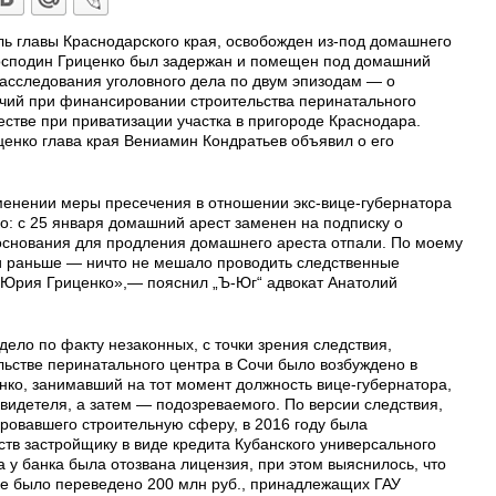
ь главы Краснодарского края, освобожден из-под домашнего
Господин Гриценко был задержан и помещен под домашний
расследования уголовного дела по двум эпизодам — о
ий при финансировании строительства перинатального
естве при приватизации участка в пригороде Краснодара.
енко глава края Вениамин Кондратьев объявил о его
енении меры пресечения в отношении экс-вице-губернатора
о: с 25 января домашний арест заменен на подписку о
 основания для продления домашнего ареста отпали. По моему
и раньше — ничто не мешало проводить следственные
 Юрия Гриценко»,— пояснил „Ъ-Юг“ адвокат Анатолий
дело по факту незаконных, с точки зрения следствия,
ьстве перинатального центра в Сочи было возбуждено в
нко, занимавший на тот момент должность вице-губернатора,
видетеля, а затем — подозреваемого. По версии следствия,
ировавшего строительную сферу, в 2016 году была
тв застройщику в виде кредита Кубанского универсального
а у банка была отозвана лицензия, при этом выяснилось, что
нке было переведено 200 млн руб., принадлежащих ГАУ