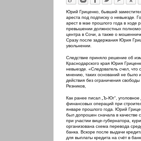
Юрий Гриценко, бывший заместител
ареста под подписку о невыезде. 
арест в мае прошлого года в ходе 
превышении должностных полномоч
центра в Сочи, а также о мошеннич
Сразу после задержания Юрия Гриц
увольнении.
Следствие приняло решение об изм
Краснодарского края Юрия Гриценк
невыезде. «Следователь счел, что
мнению, таких оснований не было 
действия без ограничения свободы
Резников,
Как ранее писал „Ъ-Юг“, уголовное 
финансовых операций при строител
январе прошлого года. Юрий Грице
был допрошен сначала в качестве с
при участии вице-губернатора, кур
организована схема перевода средс
банка. Вскоре после выдачи кредит
для выплаты кредита на счёт в ба