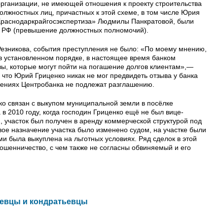
рганизации, не имеющей отношения к проекту строительства
олжностных лиц, причастных к этой схеме, в том числе Юрия
«Краснодаркрайгосэкспертиза» Людмилы Панкратовой, были
УК РФ (превышение должностных полномочий).
езникова, события преступления не было: «По моему мнению,
 в установленном порядке, в настоящее время банком
ивы, которые могут пойти на погашение долгов клиентам»,—
, что Юрий Гриценко никак не мог предвидеть отзыва у банка
ерениях Центробанка не подлежат разглашению.
ко связан с выкупом муниципальной земли в посёлке
в 2010 году, когда господин Гриценко ещё не был вице-
, участок был получен в аренду коммерческой структурой под
вое назначение участка было изменено судом, на участке были
и была выкуплена на льготных условиях. Ряд сделок в этой
ошенничество, с чем также не согласны обвиняемый и его
чевцы и кондратьевцы