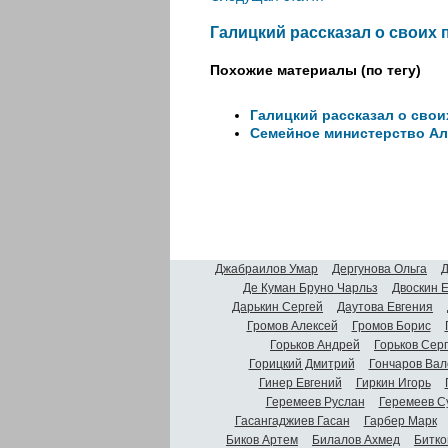
Галицкий рассказал о своих 
Похожие материалы (по тегу)
Галицкий рассказал о свои
Семейное министерство Ал
Джабраилов Умар
Дергунова Ольга
Д
Де Куман Бруно Чарльз
Двоскин 
Дарькин Сергей
Даутова Евгения
Громов Алексей
Громов Борис
Горьков Андрей
Горьков Сер
Горицкий Дмитрий
Гончаров Вал
Гинер Евгений
Гиркин Игорь
Геремеев Руслан
Геремеев С
Гасангаджиев Гасан
Гарбер Марк
Биков Артем
Билалов Ахмед
Битко