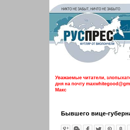
Уважаемые читатели, злопыхат
дня на почту
maxwhitegood@gma
Макс
Бывшего вице-губерна