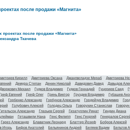
проектах после продажи «Магнита»
х проектах после продажи «Магнита»
ександра Ткачева
митриев Кирилл
Дмитриева Оксана
Джангвеладзе Мераб
Дмитриева Не
Евгений
Демура Степан
Денин Николай
Давидович Давид
Давыдов Але
Дворкович Михаил
Гудков Владимир
Гудков Геннадий
Гуцериев Саид
Г
Греф Евгений
Греф Олег
Гринь Виктор
Груздев Владимир
Губашев Анз
гей
Горбенко Александр
Горбунов Александр
Гордейчук Владимир
Гор
ерий
Голубович Алексей
Голодец Ольга
Говорухин Станислав
Говорун
Гительсон Александр
Глазьев Сергей
Гизатуллин Ринат
Гиндин Диана
улейман
Геташвили Нана
Генс Филипп
Генс Георгий
Генералов Серге
Гарез Александр
Блаватник Леонард
Блаттер Йозеф
Бобров Алексей
в Игорь
Бифов Анатолий
Бельянинов Андрей
Беляев Вадим
Бельтов 