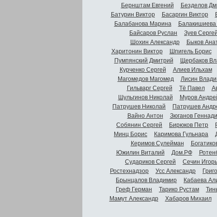
Бернштам Евгений
Безделов Дм
Батурин Виктор
Басаргин Виктор
Балабанова Марина
Балакишиева
Байсаров Руслан
Зуев Серге
Шохин Александр
Быков Ана
Харитонин Виктор
Шпигель Борис
Пумпянский Дмитрий
Щербаков Вл
Курченко Сергей
Алиев Ильхам
Магомедов Магомед
Лисин Влади
Гильварг Сергей
Тё Павел
А
Шульгинов Николай
Муров Андре
Патрушев Николай
Патрушев Андр
Вайно Антон
Зюганов Геннад
Собянин Сергей
Бирюков Петр
Минц Борис
Каримова Гульнара
Керимов Сулейман
Богатико
Южилин Виталий
Дом.РФ
Ротен
Судариков Сергей
Сечин Игор
Ростехнадзор
Усс Александр
Григ
Брынцалов Владимир
Кабаева Ал
Греф Герман
Тарико Рустам
Тин
Мамут Александр
Хабаров Михаил