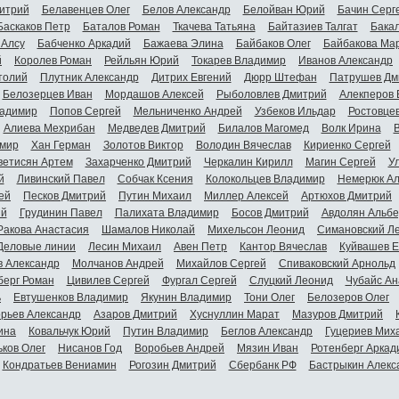
итрий
Белавенцев Олег
Белов Александр
Белойван Юрий
Бачин Серг
Баскаков Петр
Баталов Роман
Ткачева Татьяна
Байтазиев Талгат
Бакал
 Алсу
Бабченко Аркадий
Бажаева Элина
Байбаков Олег
Байбакова Ма
й
Королев Роман
Рейльян Юрий
Токарев Владимир
Иванов Александр
толий
Плутник Александр
Дитрих Евгений
Дюрр Штефан
Патрушев Дм
Белозерцев Иван
Мордашов Алексей
Рыболовлев Дмитрий
Алекперов 
адимир
Попов Сергей
Мельниченко Андрей
Узбеков Ильдар
Ростовце
Алиева Мехрибан
Медведев Дмитрий
Билалов Магомед
Волк Ирина
мир
Хан Герман
Золотов Виктор
Володин Вячеслав
Кириенко Сергей
ветисян Артем
Захарченко Дмитрий
Черкалин Кирилл
Магин Сергей
У
й
Ливинский Павел
Собчак Ксения
Колокольцев Владимир
Немерюк Ал
ей
Песков Дмитрий
Путин Михаил
Миллер Алексей
Артюхов Дмитрий
ий
Грудинин Павел
Палихата Владимир
Босов Дмитрий
Авдолян Альбе
Ракова Анастасия
Шамалов Николай
Михельсон Леонид
Симановский Л
Деловые линии
Лесин Михаил
Авен Петр
Кантор Вячеслав
Куйвашев Е
в Александр
Молчанов Андрей
Михайлов Сергей
Спиваковский Арнольд
берг Роман
Цивилев Сергей
Фургал Сергей
Слуцкий Леонид
Чубайс Ан
ь
Евтушенков Владимир
Якунин Владимир
Тони Олег
Белозеров Олег
орьев Александр
Азаров Дмитрий
Хуснуллин Марат
Мазуров Дмитрий
ина
Ковальчук Юрий
Путин Владимир
Беглов Александр
Гуцериев Мих
ьков Олег
Нисанов Год
Воробьев Андрей
Мязин Иван
Ротенберг Аркад
Кондратьев Вениамин
Рогозин Дмитрий
Сбербанк РФ
Бастрыкин Алекс