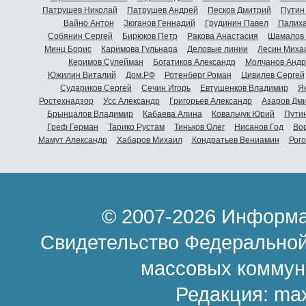
Патрушев Николай
Патрушев Андрей
Песков Дмитрий
Путин
Вайно Антон
Зюганов Геннадий
Грудинин Павел
Палиха
Собянин Сергей
Бирюков Петр
Ракова Анастасия
Шамалов 
Минц Борис
Каримова Гульнара
Деловые линии
Лесин Миха
Керимов Сулейман
Богатиков Александр
Молчанов Андр
Южилин Виталий
Дом.РФ
Ротенберг Роман
Цивилев Сергей
Судариков Сергей
Сечин Игорь
Евтушенков Владимир
Я
Ростехнадзор
Усс Александр
Григорьев Александр
Азаров Дм
Брынцалов Владимир
Кабаева Алина
Ковальчук Юрий
Пути
Греф Герман
Тарико Рустам
Тиньков Олег
Нисанов Год
Во
Мамут Александр
Хабаров Михаил
Кондратьев Вениамин
Рог
© 2007-2026 Информа
Свидетельство Федеральной
массовых коммун
Редакция:
ma