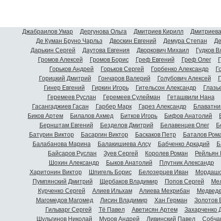
Джабраилов Умар
Дергунова Ольга
Дмитриев Кирилл
Дмитриева
Де Куман Бруно Чарльз
Двоскин Евгений
Демура Степан
Де
Дарькин Сергей
Даутова Евгения
Дворкович Михаил
Гудков 
Громов Алексей
Громов Борис
Греф Евгений
Греф Олег
Г
Горьков Андрей
Горьков Сергей
Горбенко Александр
Г
Горицкий Дмитрий
Гончаров Валерий
Голубович Алексей
Г
Гинер Евгений
Гиркин Игорь
Гительсон Александр
Глазь
Геремеев Руслан
Геремеев Сулейман
Геташвили Нана
Гасангаджиев Гасан
Гарбер Марк
Гарез Александр
Блаватни
Биков Артем
Билалов Ахмед
Битков Игорь
Бифов Анатолий
Бернштам Евгений
Безделов Дмитрий
Белавенцев Олег
Б
Батурин Виктор
Басаргин Виктор
Баскаков Петр
Баталов Ром
Балабанова Марина
Балакишиева Алсу
Бабченко Аркадий
Б
Байсаров Руслан
Зуев Сергей
Королев Роман
Рейльян
Шохин Александр
Быков Анатолий
Плутник Александр
Харитонин Виктор
Шпигель Борис
Белозерцев Иван
Мордашо
Пумпянский Дмитрий
Щербаков Владимир
Попов Сергей
Мел
Курченко Сергей
Алиев Ильхам
Алиева Мехрибан
Медведе
Магомедов Магомед
Лисин Владимир
Хан Герман
Золотов 
Гильварг Сергей
Тё Павел
Аветисян Артем
Захарченко 
Шульгинов Николай
Муров Андрей
Ливинский Павел
Собча