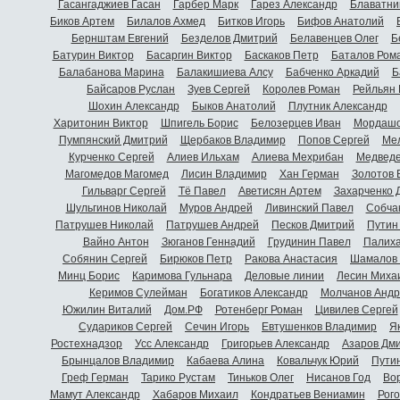
Гасангаджиев Гасан
Гарбер Марк
Гарез Александр
Блаватни
Биков Артем
Билалов Ахмед
Битков Игорь
Бифов Анатолий
Бернштам Евгений
Безделов Дмитрий
Белавенцев Олег
Б
Батурин Виктор
Басаргин Виктор
Баскаков Петр
Баталов Ром
Балабанова Марина
Балакишиева Алсу
Бабченко Аркадий
Б
Байсаров Руслан
Зуев Сергей
Королев Роман
Рейльян
Шохин Александр
Быков Анатолий
Плутник Александр
Харитонин Виктор
Шпигель Борис
Белозерцев Иван
Мордашо
Пумпянский Дмитрий
Щербаков Владимир
Попов Сергей
Мел
Курченко Сергей
Алиев Ильхам
Алиева Мехрибан
Медведе
Магомедов Магомед
Лисин Владимир
Хан Герман
Золотов 
Гильварг Сергей
Тё Павел
Аветисян Артем
Захарченко 
Шульгинов Николай
Муров Андрей
Ливинский Павел
Собча
Патрушев Николай
Патрушев Андрей
Песков Дмитрий
Путин
Вайно Антон
Зюганов Геннадий
Грудинин Павел
Палиха
Собянин Сергей
Бирюков Петр
Ракова Анастасия
Шамалов 
Минц Борис
Каримова Гульнара
Деловые линии
Лесин Миха
Керимов Сулейман
Богатиков Александр
Молчанов Андр
Южилин Виталий
Дом.РФ
Ротенберг Роман
Цивилев Сергей
Судариков Сергей
Сечин Игорь
Евтушенков Владимир
Я
Ростехнадзор
Усс Александр
Григорьев Александр
Азаров Дм
Брынцалов Владимир
Кабаева Алина
Ковальчук Юрий
Пути
Греф Герман
Тарико Рустам
Тиньков Олег
Нисанов Год
Во
Мамут Александр
Хабаров Михаил
Кондратьев Вениамин
Рог