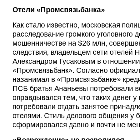
Отели «Промсвязьбанка»
Как стало известно, московская пол
расследование громкого уголовного д
мошенничестве на $26 млн, соверше
следствия, владельцем сети отелей H
Александром Гусаковым в отношени
«Промсвязьбанк». Согласно официаль
назанимал в «Промсвязьбанке» креди
ПСБ братья Ананьевы потребовали ве
оправдывался тем, что таких денег у 
потребовали отдать занятое принад
отелями. Стиль делового общения у 
сформировался давно и почти не мен
«Возрождение» не возродился