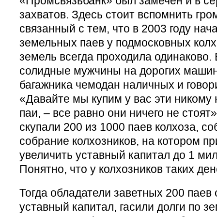
«Промсвязьбанк» был замечен и в се
захватов. Здесь стоит вспомнить гро
связанный с тем, что в 2003 году нач
земельных паев у подмосковных колх
земель всегда проходила одинаково. 
солидные мужчины на дорогих машин
багажника чемодан наличных и говор
«Давайте мы купим у вас эти никому
паи, – все равно они ничего не стоят
скупали 200 из 1000 паев колхоза, с
собрание колхозников, на котором п
увеличить уставный капитал до 1 ми
Понятно, что у колхозников таких ден
Тогда обладатели заветных 200 паев
уставный капитал, гасили долги по з