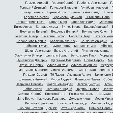
Горьков Андрей
Горьков Сергей
Горбенко Александр
Г
Горицкий Дмитрий
Гончаров Валерий
Голубович Алексей
Г
Гинер Евгений
Гиркин Игорь
Гительсон Александр
Глазь
Геремеев Руслан
Геремеев Сулейман
Геташвили Нана
Гасангаджиев Гасан
Гарбер Марк
Гарез Александр
Блаватни
Биков Артем
Билалов Ахмед
Битков Игорь
Бифов Анатолий
Бернштам Евгений
Безделов Дмитрий
Белавенцев Олег
Б
Батурин Виктор
Басаргин Виктор
Баскаков Петр
Баталов Ром
Балабанова Марина
Балакишиева Алсу
Бабченко Аркадий
Б
Байсаров Руслан
Зуев Сергей
Королев Роман
Рейльян
Шохин Александр
Быков Анатолий
Плутник Александр
Харитонин Виктор
Шпигель Борис
Белозерцев Иван
Мордашо
Пумпянский Дмитрий
Щербаков Владимир
Попов Сергей
Мел
Курченко Сергей
Алиев Ильхам
Алиева Мехрибан
Медведе
Магомедов Магомед
Лисин Владимир
Хан Герман
Золотов 
Гильварг Сергей
Тё Павел
Аветисян Артем
Захарченко 
Шульгинов Николай
Муров Андрей
Ливинский Павел
Собча
Патрушев Николай
Патрушев Андрей
Песков Дмитрий
Путин
Вайно Антон
Зюганов Геннадий
Грудинин Павел
Палиха
Собянин Сергей
Бирюков Петр
Ракова Анастасия
Шамалов 
Минц Борис
Каримова Гульнара
Деловые линии
Лесин Миха
Керимов Сулейман
Богатиков Александр
Молчанов Андр
Южилин Виталий
Дом.РФ
Ротенберг Роман
Цивилев Сергей
Судариков Сергей
Сечин Игорь
Евтушенков Владимир
Я