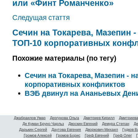
или «Финт Романченко»
Следущая стаття
Сечин на Токарева, Мазепин -
ТОП-10 корпоративных конф
Похожие материалы (по тегу)
Сечин на Токарева, Мазепин - н
корпоративных конфликтов
ВЭБ двинул на Ананьевых Ден
Джабраилов Умар
Дергунова Ольга
Дмитриев Кирилл
Дмитриева
Де Куман Бруно Чарльз
Двоскин Евгений
Демура Степан
Де
Дарькин Сергей
Даутова Евгения
Дворкович Михаил
Гудков 
Громов Алексей
Громов Борис
Греф Евгений
Греф Олег
Г