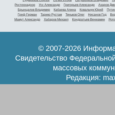
Ростехнадзор
Усс Александр
Григорьев Александр
Азаров Дм
Брынцалов Владимир
Кабаева Алина
Ковальчук Юрий
Пути
Греф Герман
Тарико Рустам
Тиньков Олег
Нисанов Год
Во
Мамут Александр
Хабаров Михаил
Кондратьев Вениамин
Рог
© 2007-2026 Информа
Свидетельство Федеральной
массовых коммун
Редакция:
ma