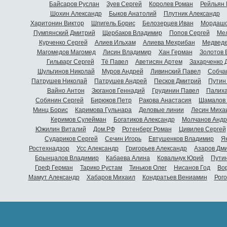
Байсаров Руслан
Зуев Сергей
Королев Роман
Рейльян
Шохин Александр
Быков Анатолий
Плутник Александр
Харитонин Виктор
Шпигель Борис
Белозерцев Иван
Мордашо
Пумпянский Дмитрий
Щербаков Владимир
Попов Сергей
Мел
Курченко Сергей
Алиев Ильхам
Алиева Мехрибан
Медведе
Магомедов Магомед
Лисин Владимир
Хан Герман
Золотов 
Гильварг Сергей
Тё Павел
Аветисян Артем
Захарченко 
Шульгинов Николай
Муров Андрей
Ливинский Павел
Собча
Патрушев Николай
Патрушев Андрей
Песков Дмитрий
Путин
Вайно Антон
Зюганов Геннадий
Грудинин Павел
Палиха
Собянин Сергей
Бирюков Петр
Ракова Анастасия
Шамалов 
Минц Борис
Каримова Гульнара
Деловые линии
Лесин Миха
Керимов Сулейман
Богатиков Александр
Молчанов Андр
Южилин Виталий
Дом.РФ
Ротенберг Роман
Цивилев Сергей
Судариков Сергей
Сечин Игорь
Евтушенков Владимир
Я
Ростехнадзор
Усс Александр
Григорьев Александр
Азаров Дм
Брынцалов Владимир
Кабаева Алина
Ковальчук Юрий
Пути
Греф Герман
Тарико Рустам
Тиньков Олег
Нисанов Год
Во
Мамут Александр
Хабаров Михаил
Кондратьев Вениамин
Рог