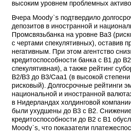
высоким уровнем проблемных активо
Вчера Moody`s подтвердило долгосро
депозитов в иностранной и национал
Промсвязьбанка на уровне Ва3 (риск
с чертами спекулятивных), оставив п
негативным. При этом агентство сни
кредитоспособности банка с B1 до B2
спекулятивная), а также рейтинг суб
B2/B3 до B3/Caa1 (в высокой степени
рисковый). Долгосрочные рейтинги э
национальной и иностранной валюта
в Нидерландах холдинговой компании 
были ухудшены до B3 с B2. Снижение
кредитоспособности до B2 с B1 обус
Moody`s, что показатели платежеспо