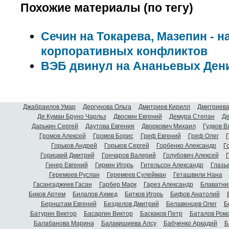
Похожие материалы (по тегу)
Сечин на Токарева, Мазепин - н
корпоративных конфликтов
ВЭБ двинул на Ананьевых Ден
Джабраилов Умар
Дергунова Ольга
Дмитриев Кирилл
Дмитриева
Де Куман Бруно Чарльз
Двоскин Евгений
Демура Степан
Де
Дарькин Сергей
Даутова Евгения
Дворкович Михаил
Гудков 
Громов Алексей
Громов Борис
Греф Евгений
Греф Олег
Г
Горьков Андрей
Горьков Сергей
Горбенко Александр
Г
Горицкий Дмитрий
Гончаров Валерий
Голубович Алексей
Г
Гинер Евгений
Гиркин Игорь
Гительсон Александр
Глазь
Геремеев Руслан
Геремеев Сулейман
Геташвили Нана
Гасангаджиев Гасан
Гарбер Марк
Гарез Александр
Блаватни
Биков Артем
Билалов Ахмед
Битков Игорь
Бифов Анатолий
Бернштам Евгений
Безделов Дмитрий
Белавенцев Олег
Б
Батурин Виктор
Басаргин Виктор
Баскаков Петр
Баталов Ром
Балабанова Марина
Балакишиева Алсу
Бабченко Аркадий
Б