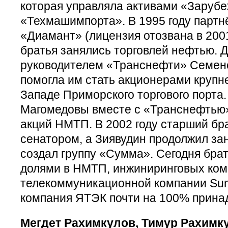
которая управляла активами «Заруб
«Техмашимпорта». В 1995 году партн
«Диамант» (лицензия отозвана в 200
братья занялись торговлей нефтью. 
руководителем «Транснефти» Семе
помогла им стать акционерами крупн
Западе Приморского торгового порта. 
Магомедовы вместе с «Транснефтью
акций НМТП. В 2002 году старший бр
сенатором, а Зиявудин продолжил за
создал группу «Сумма». Сегодня бра
долями в НМТП, инжиниринговых ком
телекоммуникационной компании Sum
компания ЯТЭК почти на 100% прина
Мегдет Рахимкулов, Тимур Рахимк