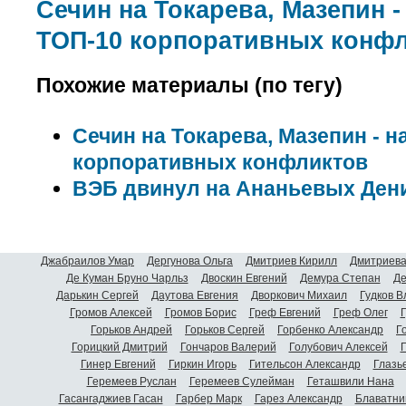
Сечин на Токарева, Мазепин -
ТОП-10 корпоративных конф
Похожие материалы (по тегу)
Сечин на Токарева, Мазепин - н
корпоративных конфликтов
ВЭБ двинул на Ананьевых Ден
Джабраилов Умар
Дергунова Ольга
Дмитриев Кирилл
Дмитриева
Де Куман Бруно Чарльз
Двоскин Евгений
Демура Степан
Де
Дарькин Сергей
Даутова Евгения
Дворкович Михаил
Гудков 
Громов Алексей
Громов Борис
Греф Евгений
Греф Олег
Г
Горьков Андрей
Горьков Сергей
Горбенко Александр
Г
Горицкий Дмитрий
Гончаров Валерий
Голубович Алексей
Г
Гинер Евгений
Гиркин Игорь
Гительсон Александр
Глазь
Геремеев Руслан
Геремеев Сулейман
Геташвили Нана
Гасангаджиев Гасан
Гарбер Марк
Гарез Александр
Блаватни