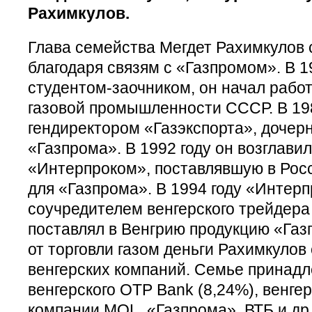
Рахимкулов.
Глава семейства Мегдет Рахимкулов
благодаря связям с «Газпромом». В 19
студентом-заочником, он начал рабо
газовой промышленности СССР. В 19
гендиректором «Газэкспорта», дочер
«Газпрома». В 1992 году он возглави
«Интерпроком», поставлявшую в Рос
для «Газпрома». В 1994 году «Интер
соучредителем венгерского трейдера
поставлял в Венгрию продукцию «Газ
от торговли газом деньги Рахимкулов
венгерских компаний. Семье принадл
венгерского OTP Bank (8,24%), венге
компании MOL, «Газпрома», ВТБ и др