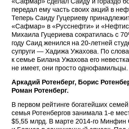
«Сафмар» сделал Саиду и гораздо б
передал ему часть своих акций в не
Теперь Саиду Гуцериеву принадлежит
«Сафмар» в «Русснефти» и «Нефтисе
Михаила Гуцериева сократилась с 7
году Саид женился на 20-летней сту
супруги — Хадижа Ужахова. По слов
к семье Билана Ужахова его невестк
не имеет, они просто однофамильцы.
Аркадий Ротенберг, Борис Ротенбер
Роман Ротенберг.
В первом рейтинге богатейших семей 
семья Ротенбергов занимала 1-е мес
$5,55 млрд. В марте 2014-го Минфин