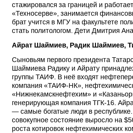
стажировался за границей и работает
«Техносерве», занимается финансов
брат учится в МГУ на факультете пол
стать политологом. Дети Дмитрия Ана
Айрат Шаймиев, Радик Шаймиев, 
Сыновьям первого президента Татар
Шаймиева Радику и Айрату принадле
группы ТАИФ. В неё входят нефтепе
компания «ТАИФ-НК», нефтехимичес
«Нижнекамскнефтехим» и «Казаньорг
генерирующая компания ТГК-16. Айр
— самые богатые люди в республике. 
совокупное состояние выросло на $50
роста котировок нефтехимических ко