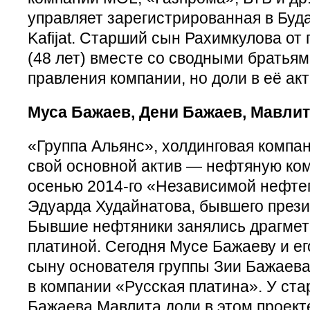
управляет зарегистрированная в Буд
Kafijat. Старший сын Рахимкулова от
(48 лет) вместе со сводными братьям
правления компании, но доли в её акт
Муса Бажаев, Дени Бажаев, Мавлит
«Группа Альянс», холдинговая компа
свой основной актив — нефтяную ком
осенью 2014-го «Независимой нефте
Эдуарда Худайнатова, бывшего през
Бывшие нефтяники занялись драгмет
платиной. Сегодня Мусе Бажаеву и ег
сыну основателя группы Зии Бажаева
в компании «Русская платина». У ст
Бажаева Мавлита доли в этом проекте