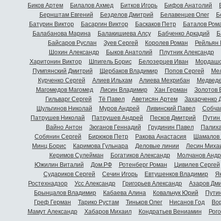
Биков Артем
Билалов Ахмед
Битков Игорь
Бифов Анатолий
Бернштам Евгений
Безделов Дмитрий
Белавенцев Олег
Б
Батурин Виктор
Басаргин Виктор
Баскаков Петр
Баталов Ром
Балабанова Марина
Балакишиева Алсу
Бабченко Аркадий
Б
Байсаров Руслан
Зуев Сергей
Королев Роман
Рейльян
Шохин Александр
Быков Анатолий
Плутник Александр
Харитонин Виктор
Шпигель Борис
Белозерцев Иван
Мордашо
Пумпянский Дмитрий
Щербаков Владимир
Попов Сергей
Мел
Курченко Сергей
Алиев Ильхам
Алиева Мехрибан
Медведе
Магомедов Магомед
Лисин Владимир
Хан Герман
Золотов 
Гильварг Сергей
Тё Павел
Аветисян Артем
Захарченко 
Шульгинов Николай
Муров Андрей
Ливинский Павел
Собча
Патрушев Николай
Патрушев Андрей
Песков Дмитрий
Путин
Вайно Антон
Зюганов Геннадий
Грудинин Павел
Палиха
Собянин Сергей
Бирюков Петр
Ракова Анастасия
Шамалов 
Минц Борис
Каримова Гульнара
Деловые линии
Лесин Миха
Керимов Сулейман
Богатиков Александр
Молчанов Андр
Южилин Виталий
Дом.РФ
Ротенберг Роман
Цивилев Сергей
Судариков Сергей
Сечин Игорь
Евтушенков Владимир
Я
Ростехнадзор
Усс Александр
Григорьев Александр
Азаров Дм
Брынцалов Владимир
Кабаева Алина
Ковальчук Юрий
Пути
Греф Герман
Тарико Рустам
Тиньков Олег
Нисанов Год
Во
Мамут Александр
Хабаров Михаил
Кондратьев Вениамин
Рог