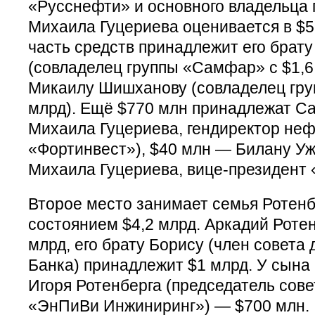
«Русснефти» и основного владельца
Михаила Гуцериева оценивается в $5
часть средств принадлежит его брат
(совладелец группы «Самфар» с $1,6
Микаилу Шишханову (совладелец гр
млрд). Ещё $770 млн принадлежат Са
Михаила Гуцериева, гендиректор не
«Фортинвест»), $40 млн — Билану Уж
Михаила Гуцериева, вице-президент 
Второе место занимает семья Ротенб
состоянием $4,2 млрд. Аркадий Ротен
млрд, его брату Борису (член совет
Банка) принадлежит $1 млрд. У сына
Игоря Ротенберга (председатель сов
«ЭнПиВи Инжиниринг») — $700 млн.