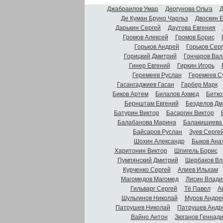
Джабраилов Умар
Дергунова Ольга
Д
Де Куман Бруно Чарльз
Двоскин 
Дарькин Сергей
Даутова Евгения
Громов Алексей
Громов Борис
Горьков Андрей
Горьков Сер
Горицкий Дмитрий
Гончаров Вал
Гинер Евгений
Гиркин Игорь
Геремеев Руслан
Геремеев С
Гасангаджиев Гасан
Гарбер Марк
Биков Артем
Билалов Ахмед
Битко
Бернштам Евгений
Безделов Дм
Батурин Виктор
Басаргин Виктор
Балабанова Марина
Балакишиева
Байсаров Руслан
Зуев Серге
Шохин Александр
Быков Ана
Харитонин Виктор
Шпигель Борис
Пумпянский Дмитрий
Щербаков Вл
Курченко Сергей
Алиев Ильхам
Магомедов Магомед
Лисин Влади
Гильварг Сергей
Тё Павел
А
Шульгинов Николай
Муров Андре
Патрушев Николай
Патрушев Андр
Вайно Антон
Зюганов Геннад