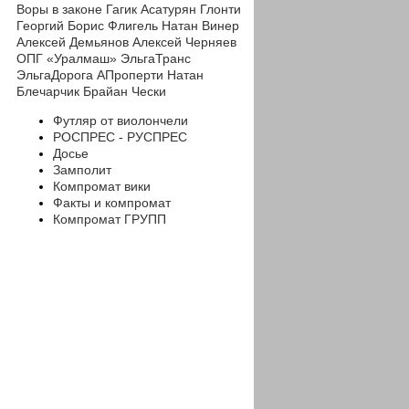
Воры в законе
Гагик Асатурян
Глонти
Георгий
Борис Флигель
Натан Винер
Алексей Демьянов
Алексей Черняев
ОПГ «Уралмаш»
ЭльгаТранс
ЭльгаДорога
АПроперти
Натан
Блечарчик
Брайан Чески
Футляр от виолончели
РОСПРЕС - РУСПРЕС
Досье
Замполит
Компромат вики
Факты и компромат
Компромат ГРУПП