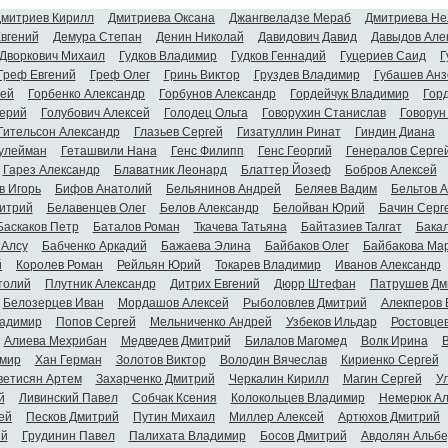
митриев Кирилл
Дмитриева Оксана
Джангвеладзе Мераб
Дмитриева Не
Евгений
Демура Степан
Денин Николай
Давидович Давид
Давыдов Але
Дворкович Михаил
Гудков Владимир
Гудков Геннадий
Гуцериев Саид
Г
Греф Евгений
Греф Олег
Гринь Виктор
Груздев Владимир
Губашев Анз
гей
Горбенко Александр
Горбунов Александр
Гордейчук Владимир
Гор
ерий
Голубович Алексей
Голодец Ольга
Говорухин Станислав
Говорун
Гительсон Александр
Глазьев Сергей
Гизатуллин Ринат
Гиндин Диана
улейман
Геташвили Нана
Генс Филипп
Генс Георгий
Генералов Серге
Гарез Александр
Блаватник Леонард
Блаттер Йозеф
Бобров Алексей
в Игорь
Бифов Анатолий
Бельянинов Андрей
Беляев Вадим
Бельтов 
итрий
Белавенцев Олег
Белов Александр
Белойван Юрий
Бачин Серг
Баскаков Петр
Баталов Роман
Ткачева Татьяна
Байтазиев Талгат
Бакал
 Алсу
Бабченко Аркадий
Бажаева Элина
Байбаков Олег
Байбакова Ма
й
Королев Роман
Рейльян Юрий
Токарев Владимир
Иванов Александр
толий
Плутник Александр
Дитрих Евгений
Дюрр Штефан
Патрушев Дм
Белозерцев Иван
Мордашов Алексей
Рыболовлев Дмитрий
Алекперов 
адимир
Попов Сергей
Мельниченко Андрей
Узбеков Ильдар
Ростовце
Алиева Мехрибан
Медведев Дмитрий
Билалов Магомед
Волк Ирина
мир
Хан Герман
Золотов Виктор
Володин Вячеслав
Кириенко Сергей
ветисян Артем
Захарченко Дмитрий
Черкалин Кирилл
Магин Сергей
У
й
Ливинский Павел
Собчак Ксения
Колокольцев Владимир
Немерюк Ал
ей
Песков Дмитрий
Путин Михаил
Миллер Алексей
Артюхов Дмитрий
ий
Грудинин Павел
Палихата Владимир
Босов Дмитрий
Авдолян Альбе