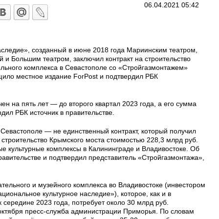
06.04.2021 05:42
следие», созданный в июне 2018 года Мариинским театром,
й и Большим театром, заключил контракт на строительство
ельного комплекса в Севастополе со «Стройгазмонтажем»
щило местное издание ForPost и подтвердил РБК
ен на пять лет — до второго квартал 2023 года, а его сумма
рдил РБК источник в правительстве.
в Севастополе — не единственный контракт, который получил
строительство Крымского моста стоимостью 228,3 млрд руб​.
ые культурные комплексы в Калининграде и Владивостоке. Об
равительстве и подтвердил представитель «Стройгазмонтажа»,
ательного и музейного комплекса во Владивостоке (инвестором
циональное культурное наследие»), которое, как и в
 середине 2023 года, потребует около 30 млрд руб.
октября пресс-служба администрации Приморья. По словам