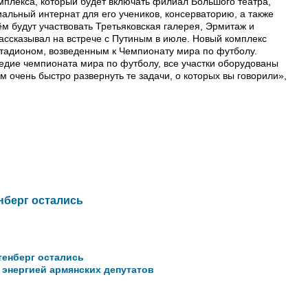
мплекса, который будет включать филиал Большого театра,
альный интернат для его учеников, консерваторию, а также
м будут участвовать Третьяковская галерея, Эрмитаж и
ассказывал на встрече с Путиным в июле. Новый комплекс
стадионом, возведенным к Чемпионату мира по футболу.
ледие чемпионата мира по футболу, все участки оборудованы
м очень быстро развернуть те задачи, о которых вы говорили»,
нберг остались
тенберг остались
 энергией армянских депутатов