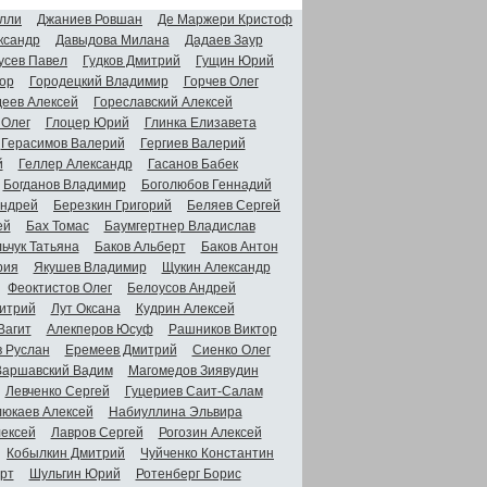
лли
Джаниев Ровшан
Де Маржери Кристоф
ксандр
Давыдова Милана
Дадаев Заур
усев Павел
Гудков Дмитрий
Гущин Юрий
ор
Городецкий Владимир
Горчев Олег
деев Алексей
Гореславский Алексей
 Олег
Глоцер Юрий
Глинка Елизавета
Герасимов Валерий
Гергиев Валерий
й
Геллер Александр
Гасанов Бабек
Богданов Владимир
Боголюбов Геннадий
Андрей
Березкин Григорий
Беляев Сергей
ей
Бах Томас
Баумгертнер Владислав
ьчук Татьяна
Баков Альберт
Баков Антон
рия
Якушев Владимир
Щукин Александр
Феоктистов Олег
Белоусов Андрей
итрий
Лут Оксана
Кудрин Алексей
Вагит
Алекперов Юсуф
Рашников Виктор
в Руслан
Еремеев Дмитрий
Сиенко Олег
Варшавский Вадим
Магомедов Зиявудин
Левченко Сергей
Гуцериев Саит-Салам
люкаев Алексей
Набиуллина Эльвира
ексей
Лавров Сергей
Рогозин Алексей
Кобылкин Дмитрий
Чуйченко Константин
рт
Шульгин Юрий
Ротенберг Борис