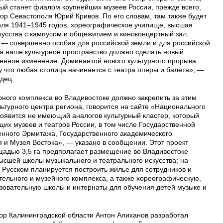
ый станет фиалом крупнейших музеев России, прежде всего,
тор Севастополя Юрий Кривов. По его словам, там также будет
оля 1941–1945 годов, хореографическое училище, высшая
кусства с кампусом и общежитием и киноконцертный зал.
— совершенно особая для российской земли и для российской
ня наше культурное пространство должно сделать новый
венное изменение. Доминантой нового культурного прорыва
у что любая столица начинается с театра оперы и балета», —
дец.
рного комплекса во Владивостоке должно закрепить за этим
льтурного центра региона, говорится на сайте «Национального
появится не имеющий аналогов культурный кластер, который
их музеев и театров России, в том числе Государственной
енного Эрмитажа, Государственного академического
я и Музея Востока», — указано в сообщении. Этот проект
ощадью 3,5 га предполагает размещение во Владивостоке
высшей школы музыкального и театрального искусства; на
е Русском планируется построить жилье для сотрудников и
тельного и музейного комплекса, а также хореографическую,
овательную школы и интернаты для обучения детей музыке и
ор Калининградской области Антон Алиханов разработал