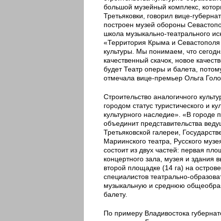
большой музейный комплекс, котор
Третьяковки, говорил вице-губерна
построен музей обороны Севастоп
школа музыкально-театрального ис
«Территория Крыма и Севастополя 
культуры. Мы понимаем, что сегод
качественный скачок, новое качест
будет Театр оперы и балета, потом
отмечала вице-премьер Ольга Голо
Строительство аналогичного культу
городом статус туристического и ку
культурного наследие». «В городе 
объединит представительства ведущ
Третьяковской галереи, Государств
Мариинского театра, Русского музе
состоит из двух частей: первая пл
концертного зала, музея и здания 
второй площадке (14 га) на остров
специалистов театрально-образова
музыкальную и среднюю общеобраз
балету.
По примеру Владивостока губернат