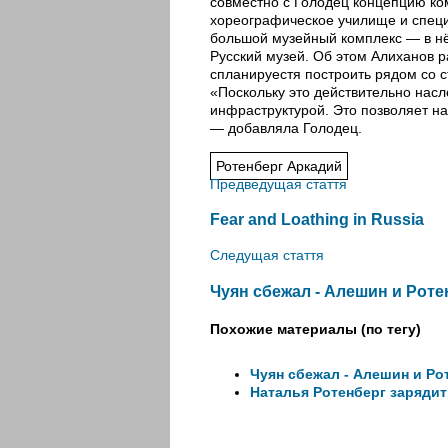
совместно с Голодец концепцию ко
хореографическое училище и специ
большой музейный комплекс — в нё
Русский музей. Об этом Алиханов р
спланируестя построить рядом со 
«Поскольку это действительно нас
инфраструктурой. Это позволяет на
— добавляла Голодец.
Ротенберг Аркадий
Предведущая стаття
Fear and Loathing in Russia
Следущая стаття
Чуян сбежал - Алешин и Роте
Похожие материалы (по тегу)
Чуян сбежал - Алешин и Ро
Наталья Ротенберг зарядит