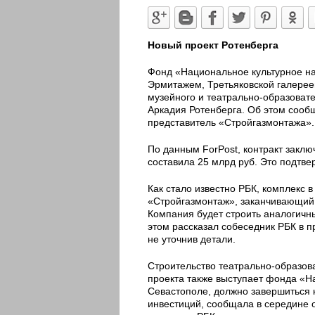
Новый проект Ротенберга
Фонд «Национальное культурное на
Эрмитажем, Третьяковской галерее
музейного и театрально-образоват
Аркадия Ротенберга. Об этом сооб
представитель «Стройгазмонтажа».
По данным ForPost, контракт заключ
составила 25 млрд руб. Это подтве
Как стало известно РБК, комплекс 
«Стройгазмонтаж», заканчивающий 
Компания будет строить аналогичн
этом рассказал собеседник РБК в п
не уточнив детали.
Строительство театрально-образов
проекта также выступает фонда «На
Севастополе, должно завершиться к
инвестиций, сообщала в середине 