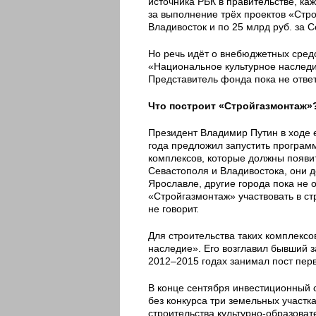
источника РБК в правительстве, каж
за выполнение трёх проектов «Стро
Владивосток и по 25 млрд руб. за 
Но речь идёт о внебюджетных сред
«Национальное культурное наследие
Представитель фонда пока не ответ
Что построит «Стройгазмонтаж»
Президент Владимир Путин в ходе
года предложил запустить програм
комплексов, которые должны появи
Севастополя и Владивостока, они 
Ярославле, другие города пока не 
«Стройгазмонтаж» участвовать в ст
не говорит.
Для строительства таких комплекс
наследие». Его возглавил бывший 
2012–2015 годах занимал пост пер
В конце сентября инвестиционный 
без конкурса три земельных участ
строительства культурно-образоват