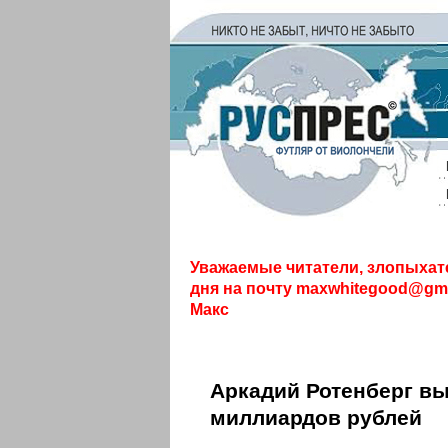
Уважаемые читатели, злопыхат
дня на почту
maxwhitegood@gma
Макс
Аркадий Ротенберг вы
миллиардов рублей