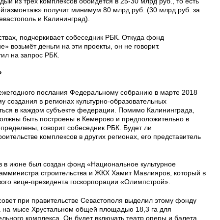
дый из трёх комплексов обойдется в 25-30 млрд руб., то есть
йгазмонтаж» получит минимум 80 млрд руб. (30 млрд руб. за
Севастополь и Калининград).
ствах, подчеркивает собеседник РБК. Откуда фонд
» возьмёт деньги на эти проекты, он не говорит.
ил на запрос РБК.​
?
 ежегодного послания Федеральному собранию в марте 2018
му создания в регионах культурно-образовательных
ться в каждом субъекте федерации. Помимо Калининграда,
должны быть построены в Кемерово и предположительно в
определены, говорит собеседник РБК. Будет ли
роительстве комплексов в других регионах, его представитель
ов в июне был создан фонд «Национальное культурное
замминистра строительства и ЖКХ Хамит Мавлияров, который в
вого вице-президента госкорпорации «Олимпстрой».
совет при правительстве Севастополя выделил этому фонду
ка на мысе Хрустальном общей площадью 18,3 га для
ельного комплекса. Он будет включать театр оперы и балета,