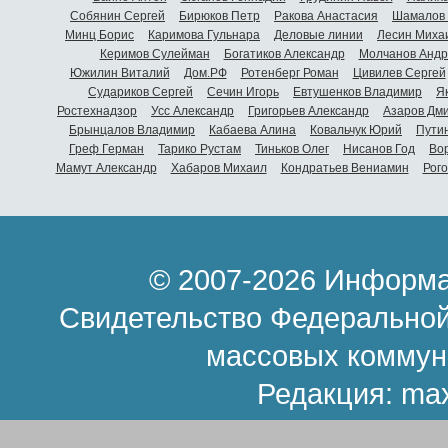
Собянин Сергей
Бирюков Петр
Ракова Анастасия
Шамалов 
Минц Борис
Каримова Гульнара
Деловые линии
Лесин Миха
Керимов Сулейман
Богатиков Александр
Молчанов Андр
Южилин Виталий
Дом.РФ
Ротенберг Роман
Цивилев Сергей
Судариков Сергей
Сечин Игорь
Евтушенков Владимир
Я
Ростехнадзор
Усс Александр
Григорьев Александр
Азаров Дм
Брынцалов Владимир
Кабаева Алина
Ковальчук Юрий
Пути
Греф Герман
Тарико Рустам
Тиньков Олег
Нисанов Год
Во
Мамут Александр
Хабаров Михаил
Кондратьев Вениамин
Рог
© 2007-2026 Информа
Свидетельство Федеральной
массовых коммун
Редакция:
ma