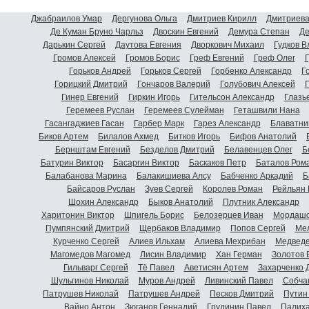
Джабраилов Умар
Дергунова Ольга
Дмитриев Кирилл
Дмитриева
Де Куман Бруно Чарльз
Двоскин Евгений
Демура Степан
Де
Дарькин Сергей
Даутова Евгения
Дворкович Михаил
Гудков 
Громов Алексей
Громов Борис
Греф Евгений
Греф Олег
Г
Горьков Андрей
Горьков Сергей
Горбенко Александр
Г
Горицкий Дмитрий
Гончаров Валерий
Голубович Алексей
Г
Гинер Евгений
Гиркин Игорь
Гительсон Александр
Глазь
Геремеев Руслан
Геремеев Сулейман
Геташвили Нана
Гасангаджиев Гасан
Гарбер Марк
Гарез Александр
Блаватни
Биков Артем
Билалов Ахмед
Битков Игорь
Бифов Анатолий
Бернштам Евгений
Безделов Дмитрий
Белавенцев Олег
Б
Батурин Виктор
Басаргин Виктор
Баскаков Петр
Баталов Ром
Балабанова Марина
Балакишиева Алсу
Бабченко Аркадий
Б
Байсаров Руслан
Зуев Сергей
Королев Роман
Рейльян
Шохин Александр
Быков Анатолий
Плутник Александр
Харитонин Виктор
Шпигель Борис
Белозерцев Иван
Мордашо
Пумпянский Дмитрий
Щербаков Владимир
Попов Сергей
Мел
Курченко Сергей
Алиев Ильхам
Алиева Мехрибан
Медведе
Магомедов Магомед
Лисин Владимир
Хан Герман
Золотов 
Гильварг Сергей
Тё Павел
Аветисян Артем
Захарченко 
Шульгинов Николай
Муров Андрей
Ливинский Павел
Собча
Патрушев Николай
Патрушев Андрей
Песков Дмитрий
Путин
Вайно Антон
Зюганов Геннадий
Грудинин Павел
Палиха