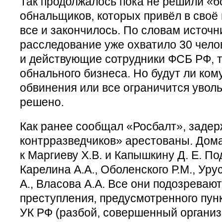
Так продолжалось пока не решили «б
обнальщиков, которых привёл в своё 
все и закончилось. По словам источн
расследование уже охватило 30 чело
и действующие сотрудники ФСБ РФ, т
обнального бизнеса. Но будут ли ко
обвинения или все ограничится увол
решено.
Как ранее сообщал «Росбалт», задер
контрразведчиков» арестованы. Дом
к Маргиеву Х.В. и Капышкину Д. Е. П
Карелина А.А., Оболенского Р.М., Уру
А., Власова А.А. Все они подозреваю
преступления, предусмотренного пунк
УК РФ (разбой, совершенный организ