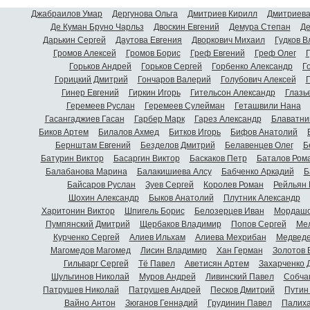
Джабраилов Умар
Дергунова Ольга
Дмитриев Кирилл
Дмитриева
Де Куман Бруно Чарльз
Двоскин Евгений
Демура Степан
Де
Дарькин Сергей
Даутова Евгения
Дворкович Михаил
Гудков 
Громов Алексей
Громов Борис
Греф Евгений
Греф Олег
Г
Горьков Андрей
Горьков Сергей
Горбенко Александр
Г
Горицкий Дмитрий
Гончаров Валерий
Голубович Алексей
Г
Гинер Евгений
Гиркин Игорь
Гительсон Александр
Глазь
Геремеев Руслан
Геремеев Сулейман
Геташвили Нана
Гасангаджиев Гасан
Гарбер Марк
Гарез Александр
Блаватни
Биков Артем
Билалов Ахмед
Битков Игорь
Бифов Анатолий
Бернштам Евгений
Безделов Дмитрий
Белавенцев Олег
Б
Батурин Виктор
Басаргин Виктор
Баскаков Петр
Баталов Ром
Балабанова Марина
Балакишиева Алсу
Бабченко Аркадий
Б
Байсаров Руслан
Зуев Сергей
Королев Роман
Рейльян
Шохин Александр
Быков Анатолий
Плутник Александр
Харитонин Виктор
Шпигель Борис
Белозерцев Иван
Мордашо
Пумпянский Дмитрий
Щербаков Владимир
Попов Сергей
Мел
Курченко Сергей
Алиев Ильхам
Алиева Мехрибан
Медведе
Магомедов Магомед
Лисин Владимир
Хан Герман
Золотов 
Гильварг Сергей
Тё Павел
Аветисян Артем
Захарченко 
Шульгинов Николай
Муров Андрей
Ливинский Павел
Собча
Патрушев Николай
Патрушев Андрей
Песков Дмитрий
Путин
Вайно Антон
Зюганов Геннадий
Грудинин Павел
Палиха