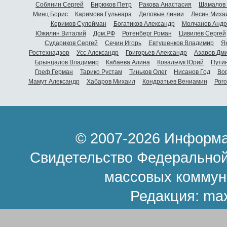
Собянин Сергей
Бирюков Петр
Ракова Анастасия
Шамалов 
Минц Борис
Каримова Гульнара
Деловые линии
Лесин Миха
Керимов Сулейман
Богатиков Александр
Молчанов Андр
Южилин Виталий
Дом.РФ
Ротенберг Роман
Цивилев Сергей
Судариков Сергей
Сечин Игорь
Евтушенков Владимир
Я
Ростехнадзор
Усс Александр
Григорьев Александр
Азаров Дм
Брынцалов Владимир
Кабаева Алина
Ковальчук Юрий
Пути
Греф Герман
Тарико Рустам
Тиньков Олег
Нисанов Год
Во
Мамут Александр
Хабаров Михаил
Кондратьев Вениамин
Рог
© 2007-2026 Информа
Свидетельство Федеральной
массовых коммун
Редакция:
ma