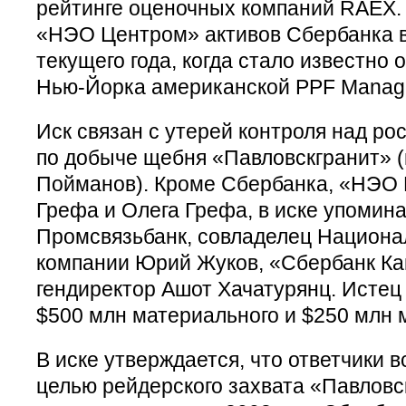
рейтинге оценочных компаний RAEX.
«НЭО Центром» активов Сбербанка в
текущего года, когда стало известно 
Нью-Йорка американской PPF Manag
Иск связан с утерей контроля над р
по добыче щебня «Павловскгранит» (
Пойманов). Кроме Сбербанка, «НЭО 
Грефа и Олега Грефа, в иске упомин
Промсвязьбанк, совладелец Национа
компании Юрий Жуков, «Сбербанк Кап
гендиректор Ашот Хачатурянц. Истец
$500 млн материального и $250 млн 
В иске утверждается, что ответчики в
целью рейдерского захвата «Павловс