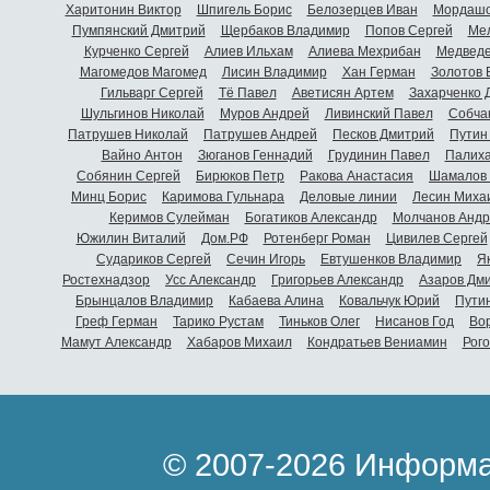
Харитонин Виктор
Шпигель Борис
Белозерцев Иван
Мордашо
Пумпянский Дмитрий
Щербаков Владимир
Попов Сергей
Мел
Курченко Сергей
Алиев Ильхам
Алиева Мехрибан
Медведе
Магомедов Магомед
Лисин Владимир
Хан Герман
Золотов 
Гильварг Сергей
Тё Павел
Аветисян Артем
Захарченко 
Шульгинов Николай
Муров Андрей
Ливинский Павел
Собча
Патрушев Николай
Патрушев Андрей
Песков Дмитрий
Путин
Вайно Антон
Зюганов Геннадий
Грудинин Павел
Палиха
Собянин Сергей
Бирюков Петр
Ракова Анастасия
Шамалов 
Минц Борис
Каримова Гульнара
Деловые линии
Лесин Миха
Керимов Сулейман
Богатиков Александр
Молчанов Андр
Южилин Виталий
Дом.РФ
Ротенберг Роман
Цивилев Сергей
Судариков Сергей
Сечин Игорь
Евтушенков Владимир
Я
Ростехнадзор
Усс Александр
Григорьев Александр
Азаров Дм
Брынцалов Владимир
Кабаева Алина
Ковальчук Юрий
Пути
Греф Герман
Тарико Рустам
Тиньков Олег
Нисанов Год
Во
Мамут Александр
Хабаров Михаил
Кондратьев Вениамин
Рог
© 2007-2026 Информа