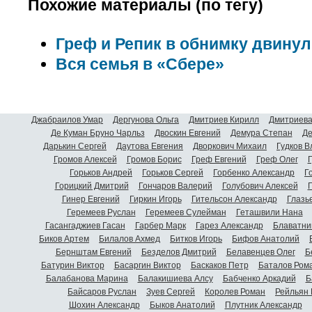
Похожие материалы (по тегу)
Греф и Репик в обнимку двинул
Вся семья в «Сбере»
Джабраилов Умар
Дергунова Ольга
Дмитриев Кирилл
Дмитриева
Де Куман Бруно Чарльз
Двоскин Евгений
Демура Степан
Де
Дарькин Сергей
Даутова Евгения
Дворкович Михаил
Гудков 
Громов Алексей
Громов Борис
Греф Евгений
Греф Олег
Г
Горьков Андрей
Горьков Сергей
Горбенко Александр
Г
Горицкий Дмитрий
Гончаров Валерий
Голубович Алексей
Г
Гинер Евгений
Гиркин Игорь
Гительсон Александр
Глазь
Геремеев Руслан
Геремеев Сулейман
Геташвили Нана
Гасангаджиев Гасан
Гарбер Марк
Гарез Александр
Блаватни
Биков Артем
Билалов Ахмед
Битков Игорь
Бифов Анатолий
Бернштам Евгений
Безделов Дмитрий
Белавенцев Олег
Б
Батурин Виктор
Басаргин Виктор
Баскаков Петр
Баталов Ром
Балабанова Марина
Балакишиева Алсу
Бабченко Аркадий
Б
Байсаров Руслан
Зуев Сергей
Королев Роман
Рейльян
Шохин Александр
Быков Анатолий
Плутник Александр