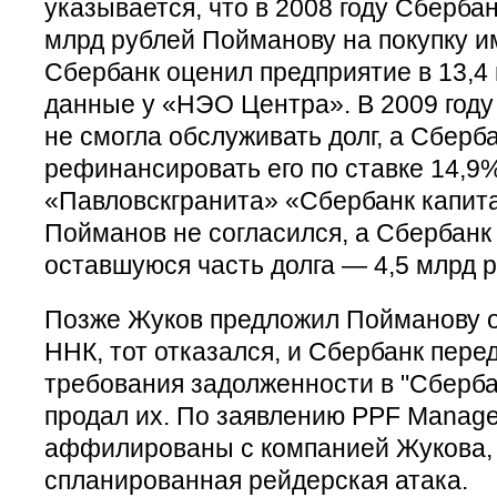
указывается, что в 2008 году Сбербан
млрд рублей Пойманову на покупку им
Сбербанк оценил предприятие в 13,4 
данные у «НЭО Центра». В 2009 год
не смогла обслуживать долг, а Сберб
рефинансировать его по ставке 14,9
«Павловскгранита» «Сбербанк капита
Пойманов не согласился, а Сбербанк
оставшуюся часть долга — 4,5 млрд р
Позже Жуков предложил Пойманову о
ННК, тот отказался, и Сбербанк пере
требования задолженности в "Сберба
продал их. По заявлению PPF Manag
аффилированы с компанией Жукова, 
спланированная рейдерская атака.