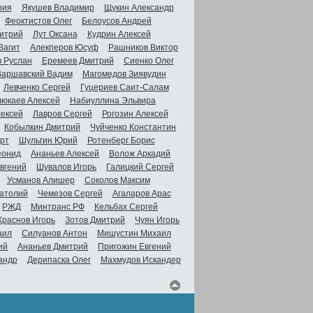
рия
Якушев Владимир
Щукин Александр
Феоктистов Олег
Белоусов Андрей
итрий
Лут Оксана
Кудрин Алексей
Вагит
Алекперов Юсуф
Рашников Виктор
в Руслан
Еремеев Дмитрий
Сиенко Олег
Варшавский Вадим
Магомедов Зиявудин
Левченко Сергей
Гуцериев Саит-Салам
люкаев Алексей
Набиуллина Эльвира
ексей
Лавров Сергей
Рогозин Алексей
Кобылкин Дмитрий
Чуйченко Константин
рт
Шульгин Юрий
Ротенберг Борис
еонид
Ананьев Алексей
Волож Аркадий
вгений
Шувалов Игорь
Галицкий Сергей
Усманов Алишер
Соколов Максим
атолий
Чемезов Сергей
Агаларов Арас
РЖД
Минтранс РФ
Кельбах Сергей
Краснов Игорь
Зотов Дмитрий
Чуян Игорь
аил
Силуанов Антон
Мишустин Михаил
ий
Ананьев Дмитрий
Пригожин Евгений
андр
Дерипаска Олег
Махмудов Искандер