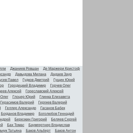
лли
Джаниев Ровшан
Де Маржери Кристоф
ксандр
Давыдова Милана
Дадаев Заур
усев Павел
Гудков Дмитрий
Гущин Юрий
ор
Городецкий Владимир
Горчев Олег
деев Алексей
Гореславский Алексей
 Олег
Глоцер Юрий
Глинка Елизавета
Герасимов Валерий
Гергиев Валерий
й
Геллер Александр
Гасанов Бабек
Богданов Владимир
Боголюбов Геннадий
Андрей
Березкин Григорий
Беляев Сергей
ей
Бах Томас
Баумгертнер Владислав
ьчук Татьяна
Баков Альберт
Баков Антон