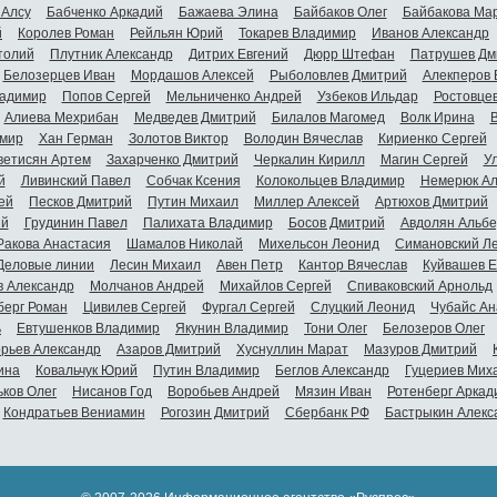
 Алсу
Бабченко Аркадий
Бажаева Элина
Байбаков Олег
Байбакова Ма
й
Королев Роман
Рейльян Юрий
Токарев Владимир
Иванов Александр
толий
Плутник Александр
Дитрих Евгений
Дюрр Штефан
Патрушев Дм
Белозерцев Иван
Мордашов Алексей
Рыболовлев Дмитрий
Алекперов 
адимир
Попов Сергей
Мельниченко Андрей
Узбеков Ильдар
Ростовце
Алиева Мехрибан
Медведев Дмитрий
Билалов Магомед
Волк Ирина
мир
Хан Герман
Золотов Виктор
Володин Вячеслав
Кириенко Сергей
ветисян Артем
Захарченко Дмитрий
Черкалин Кирилл
Магин Сергей
У
й
Ливинский Павел
Собчак Ксения
Колокольцев Владимир
Немерюк Ал
ей
Песков Дмитрий
Путин Михаил
Миллер Алексей
Артюхов Дмитрий
ий
Грудинин Павел
Палихата Владимир
Босов Дмитрий
Авдолян Альбе
Ракова Анастасия
Шамалов Николай
Михельсон Леонид
Симановский Л
Деловые линии
Лесин Михаил
Авен Петр
Кантор Вячеслав
Куйвашев Е
в Александр
Молчанов Андрей
Михайлов Сергей
Спиваковский Арнольд
берг Роман
Цивилев Сергей
Фургал Сергей
Слуцкий Леонид
Чубайс Ан
ь
Евтушенков Владимир
Якунин Владимир
Тони Олег
Белозеров Олег
орьев Александр
Азаров Дмитрий
Хуснуллин Марат
Мазуров Дмитрий
ина
Ковальчук Юрий
Путин Владимир
Беглов Александр
Гуцериев Мих
ьков Олег
Нисанов Год
Воробьев Андрей
Мязин Иван
Ротенберг Аркад
Кондратьев Вениамин
Рогозин Дмитрий
Сбербанк РФ
Бастрыкин Алекс