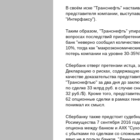
В своём иске "Транснефть" настаив
представителя компании, выступавш
"Интерфаксу").
Таким образом, "Транснефть" упир
вопросах последствий приобретени
банк "неверно сообщил количестве
10%, тогда как "макроэкономическ
потерь компании на уровне 30-35%"
Сбербанк отверг претензии истца, 
Декларацию о рисках, содержащую 
качестве доказательства представ
"Транснефтью" за два дня до заклю
по сделке 33 млрд руб. в случае сн
32 руб./$). Кроме того, представи
62 опционные сделки в рамках гене
понимал их смысл.
Сбербанку также предстоит судебн
Росимущества 7 сентября 2016 год
опциона между банком и АХК "Сухой
с убытками по сделкам со сложны
явно не в пользу банков. "Данные