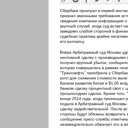
Сбербанк проиграл в первой инста
признал законными требования ист
сведения компании информацию о в
крупный случай, когда суд встает н
заведомо слабой стороной в финан
судебная практика крайне негативн
его коллапсу.
Вчера Арбитражный суд Москвы удо
ничтожной сделку с производными 
получил крупный убыток, сообщило 
которая совершалась в рамках гене
"Транснефть" приобрела у Сбербан
колл для снижения стоимости валют
Банком развития Китая и $1,05 млр
банком сделку процентный своп с 
прошлогодних сделок. Кроме того,
конце 2014 года, когда произошел р
подала в Арбитражный суд Москвы и
сделку недействительной. После вс
стороны будут обязаны возвратить 
сообщению пресс-службы ответчика
незамедлительно обжалует его в а