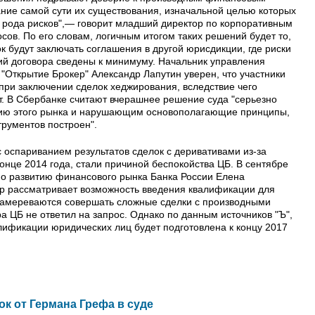
ние самой сути их существования, изначальной целью которых
 рода рисков",— говорит младший директор по корпоративным
сов. По его словам, логичным итогом таких решений будет то,
к будут заключать соглашения в другой юрисдикции, где риски
ий договора сведены к минимуму. Начальник управления
"Открытие Брокер" Александр Лапутин уверен, что участники
при заключении сделок хеджирования, вследствие чего
т. В Сбербанке считают вчерашнее решение суда "серьезно
ию этого рынка и нарушающим основополагающие принципы,
трументов построен".
 оспариванием результатов сделок с деривативами из-за
конце 2014 года, стали причиной беспокойства ЦБ. В сентябре
по развитию финансового рынка Банка России Елена
ор рассматривает возможность введения квалификации для
намереваются совершать сложные сделки с производными
 ЦБ не ответил на запрос. Однако по данным источников "Ъ",
лификации юридических лиц будет подготовлена к концу 2017
к от Германа Грефа в суде