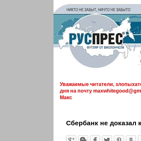
Уважаемые читатели, злопыхат
дня на почту
maxwhitegood@gma
Макс
Сбербанк не доказал