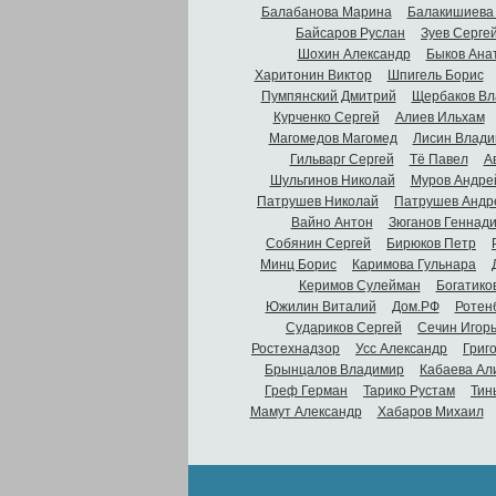
Балабанова Марина
Балакишиева
Байсаров Руслан
Зуев Серге
Шохин Александр
Быков Ана
Харитонин Виктор
Шпигель Борис
Пумпянский Дмитрий
Щербаков Вл
Курченко Сергей
Алиев Ильхам
Магомедов Магомед
Лисин Влади
Гильварг Сергей
Тё Павел
А
Шульгинов Николай
Муров Андре
Патрушев Николай
Патрушев Андр
Вайно Антон
Зюганов Геннад
Собянин Сергей
Бирюков Петр
Минц Борис
Каримова Гульнара
Керимов Сулейман
Богатико
Южилин Виталий
Дом.РФ
Ротен
Судариков Сергей
Сечин Игор
Ростехнадзор
Усс Александр
Григ
Брынцалов Владимир
Кабаева Ал
Греф Герман
Тарико Рустам
Тин
Мамут Александр
Хабаров Михаил