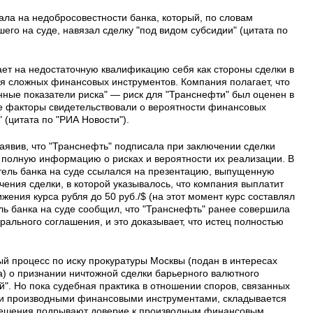
ала на недобросовестности банка, который, по словам
его на суде, навязал сделку "под видом субсидии" (цитата по
ает на недостаточную квалификацию себя как стороны сделки в
я сложных финансовых инструментов. Компания полагает, что
нные показатели риска" — риск для "Транснефти" был оценен в
ие факторы свидетельствовали о вероятности финансовых
 (цитата по "РИА Новости").
заявив, что "Транснефть" подписала при заключении сделки
полную информацию о рисках и вероятности их реализации. В
итель банка на суде ссылался на презентацию, выпущенную
чения сделки, в которой указывалось, что компания выплатит
ижения курса рубля до 50 руб./$ (на этот момент курс составлял
тель банка на суде сообщил, что "Транснефть" ранее совершила
рального соглашения, и это доказывает, что истец полностью
ый процесс по иску прокуратуры Москвы (подан в интересах
а) о признании ничтожной сделки барьерного валютного
". Но пока судебная практика в отношении споров, связанных
ми производными финансовыми инструментами, складывается
 решения подрывают доверие к производным финансовым