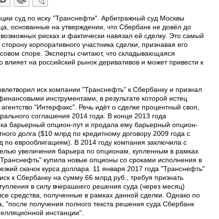
нции суд по иску "Транснефти". Арбитражный суд Москвы
ца, основанные на утверждении, что Сбербанк не довёл до
озможных рисках и фактически навязал ей сделку. Это самый
а сторону корпоративного участника сделки, признавая его
совом споре. Эксперты считают, что складывающаяся
о влияет на российский рынок деривативов и может привести к
влетворил иск компании "Транснефть" к Сбербанку и признал
финансовыми инструментами, в результате которой истец
агентство "Интерфакс". Речь идёт о сделке процентный своп,
рального соглашения 2014 года. В конце 2013 года
ка барьерный опцион-пут и продала ему барьерный опцион-
ного долга ($10 млрд по кредитному договору 2009 года с
д по еврооблигациям). В 2014 году компания заключила с
целью увеличения барьера по опционам, купленным в рамках
 "Транснефть" купила новые опционы со сроками исполнения в
езкий скачок курса доллара. 11 января 2017 года "Транснефть"
ск к Сбербанку на сумму 66 млрд руб., требуя признать
тупления в силу вчерашнего решения суда (через месяц)
все средства, полученные в рамках данной сделки. Однако по
, "после получения полного текста решения суда Сбербанк
пелляционной инстанции".