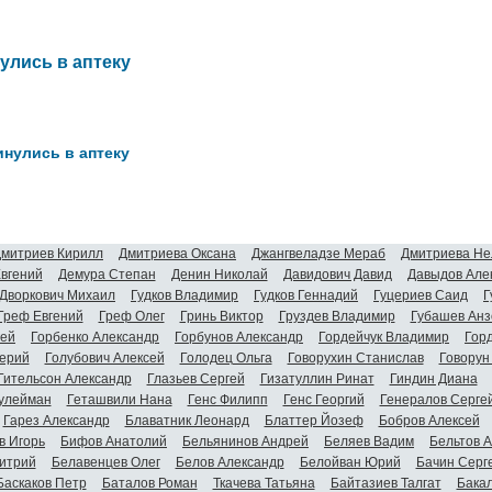
улись в аптеку
инулись в аптеку
митриев Кирилл
Дмитриева Оксана
Джангвеладзе Мераб
Дмитриева Не
Евгений
Демура Степан
Денин Николай
Давидович Давид
Давыдов Але
Дворкович Михаил
Гудков Владимир
Гудков Геннадий
Гуцериев Саид
Г
Греф Евгений
Греф Олег
Гринь Виктор
Груздев Владимир
Губашев Анз
гей
Горбенко Александр
Горбунов Александр
Гордейчук Владимир
Гор
ерий
Голубович Алексей
Голодец Ольга
Говорухин Станислав
Говорун
Гительсон Александр
Глазьев Сергей
Гизатуллин Ринат
Гиндин Диана
улейман
Геташвили Нана
Генс Филипп
Генс Георгий
Генералов Серге
Гарез Александр
Блаватник Леонард
Блаттер Йозеф
Бобров Алексей
в Игорь
Бифов Анатолий
Бельянинов Андрей
Беляев Вадим
Бельтов 
итрий
Белавенцев Олег
Белов Александр
Белойван Юрий
Бачин Серг
Баскаков Петр
Баталов Роман
Ткачева Татьяна
Байтазиев Талгат
Бакал