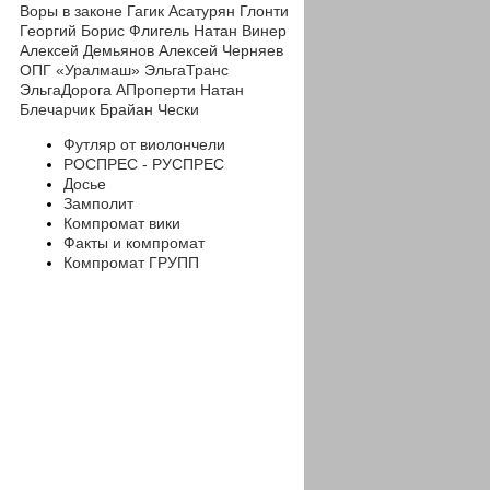
Воры в законе
Гагик Асатурян
Глонти
Георгий
Борис Флигель
Натан Винер
Алексей Демьянов
Алексей Черняев
ОПГ «Уралмаш»
ЭльгаТранс
ЭльгаДорога
АПроперти
Натан
Блечарчик
Брайан Чески
Футляр от виолончели
РОСПРЕС - РУСПРЕС
Досье
Замполит
Компромат вики
Факты и компромат
Компромат ГРУПП