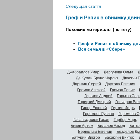
Следущая стаття
Греф и Репик в обнимку двин
Похожие материалы (по тегу)
Греф и Репик в обнимку дв
Вся семья в «Сбере»
Джабраилов Умар
Дергунова Ольга
Д
Де Куман Бруно Чарльз
Двоскин 
Дарькин Сергей
Даутова Евгения
Громов Алексей
Громов Борис
Горьков Андрей
Горьков Сер
Горицкий Дмитрий
Гончаров Вал
Гинер Евгений
Гиркин Игорь
Геремеев Руслан
Геремеев С
Гасангаджиев Гасан
Гарбер Марк
Биков Артем
Билалов Ахмед
Битко
Бернштам Евгений
Безделов Дм
Батурин Виктор
Басаргин Виктор