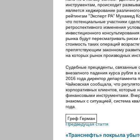
инструментам, происходит размыва
является хеджирование различного
рейтингам "Эксперт РА" Мухамед Ко
что потенциальные участники сдело
ретроспективного изменения услов
инвестиционного консультирования 
рынка будут пересматривать риски 
стоимость таких операций возрасте
препятствующим законному развит
на которых рынок производных инс
Судебные прецеденты, связанные с
внезапного падения курса рубля в 
2016 года директор департамента 
Чайковская сообщала, что регулят
корпоративных клиентов, которые 
финансовыми инструментами. Вчера
знакомых с ситуацией, система ква
года.
Греф Герман
Предведущая стаття
«Транснефть» покрыла убыто