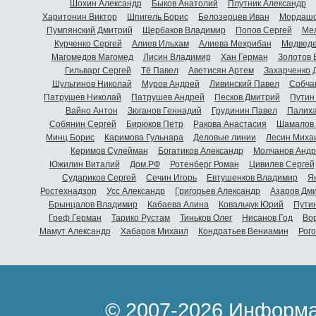
Шохин Александр
Быков Анатолий
Плутник Александр
Харитонин Виктор
Шпигель Борис
Белозерцев Иван
Мордашо
Пумпянский Дмитрий
Щербаков Владимир
Попов Сергей
Мел
Курченко Сергей
Алиев Ильхам
Алиева Мехрибан
Медведе
Магомедов Магомед
Лисин Владимир
Хан Герман
Золотов 
Гильварг Сергей
Тё Павел
Аветисян Артем
Захарченко 
Шульгинов Николай
Муров Андрей
Ливинский Павел
Собча
Патрушев Николай
Патрушев Андрей
Песков Дмитрий
Путин
Вайно Антон
Зюганов Геннадий
Грудинин Павел
Палиха
Собянин Сергей
Бирюков Петр
Ракова Анастасия
Шамалов 
Минц Борис
Каримова Гульнара
Деловые линии
Лесин Миха
Керимов Сулейман
Богатиков Александр
Молчанов Андр
Южилин Виталий
Дом.РФ
Ротенберг Роман
Цивилев Сергей
Судариков Сергей
Сечин Игорь
Евтушенков Владимир
Я
Ростехнадзор
Усс Александр
Григорьев Александр
Азаров Дм
Брынцалов Владимир
Кабаева Алина
Ковальчук Юрий
Пути
Греф Герман
Тарико Рустам
Тиньков Олег
Нисанов Год
Во
Мамут Александр
Хабаров Михаил
Кондратьев Вениамин
Рог
© 2007-2026 Информа