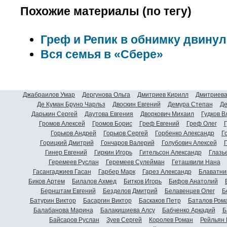
Похожие материалы (по тегу)
Греф и Репик в обнимку двинул
Вся семья в «Сбере»
Джабраилов Умар
Дергунова Ольга
Дмитриев Кирилл
Дмитриева
Де Куман Бруно Чарльз
Двоскин Евгений
Демура Степан
Де
Дарькин Сергей
Даутова Евгения
Дворкович Михаил
Гудков 
Громов Алексей
Громов Борис
Греф Евгений
Греф Олег
Г
Горьков Андрей
Горьков Сергей
Горбенко Александр
Г
Горицкий Дмитрий
Гончаров Валерий
Голубович Алексей
Г
Гинер Евгений
Гиркин Игорь
Гительсон Александр
Глазь
Геремеев Руслан
Геремеев Сулейман
Геташвили Нана
Гасангаджиев Гасан
Гарбер Марк
Гарез Александр
Блаватни
Биков Артем
Билалов Ахмед
Битков Игорь
Бифов Анатолий
Бернштам Евгений
Безделов Дмитрий
Белавенцев Олег
Б
Батурин Виктор
Басаргин Виктор
Баскаков Петр
Баталов Ром
Балабанова Марина
Балакишиева Алсу
Бабченко Аркадий
Б
Байсаров Руслан
Зуев Сергей
Королев Роман
Рейльян