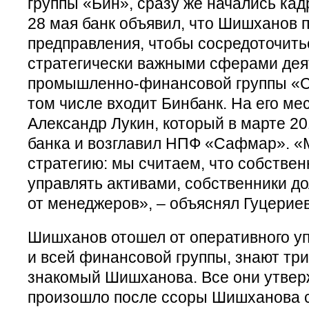
группы «Бин», сразу же начались кад
28 мая банк объявил, что Шишханов 
предправления, чтобы сосредоточить
стратегически важными сферами дея
промышленно-финансовой группы «С
том числе входит Бинбанк. На его м
Александр Лукин, который в марте 20
банка и возглавил НПФ «Сафмар». 
стратегию: мы считаем, что собствен
управлять активами, собственники д
от менеджеров», – объяснял Гуцериев
Шишханов отошел от оперативного уп
и всей финансовой группы, знают три
знакомый Шишханова. Все они утверж
произошло после ссоры Шишханова с