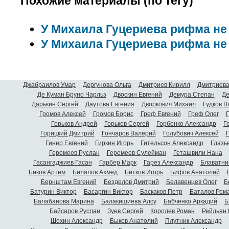
Похожие материалы (по тегу)
У Михаила Гуцериева рифма не
У Михаила Гуцериева рифма не
Джабраилов Умар
Дергунова Ольга
Дмитриев Кирилл
Дмитриева
Де Куман Бруно Чарльз
Двоскин Евгений
Демура Степан
Де
Дарькин Сергей
Даутова Евгения
Дворкович Михаил
Гудков 
Громов Алексей
Громов Борис
Греф Евгений
Греф Олег
Г
Горьков Андрей
Горьков Сергей
Горбенко Александр
Г
Горицкий Дмитрий
Гончаров Валерий
Голубович Алексей
Г
Гинер Евгений
Гиркин Игорь
Гительсон Александр
Глазь
Геремеев Руслан
Геремеев Сулейман
Геташвили Нана
Гасангаджиев Гасан
Гарбер Марк
Гарез Александр
Блаватни
Биков Артем
Билалов Ахмед
Битков Игорь
Бифов Анатолий
Бернштам Евгений
Безделов Дмитрий
Белавенцев Олег
Б
Батурин Виктор
Басаргин Виктор
Баскаков Петр
Баталов Ром
Балабанова Марина
Балакишиева Алсу
Бабченко Аркадий
Б
Байсаров Руслан
Зуев Сергей
Королев Роман
Рейльян
Шохин Александр
Быков Анатолий
Плутник Александр