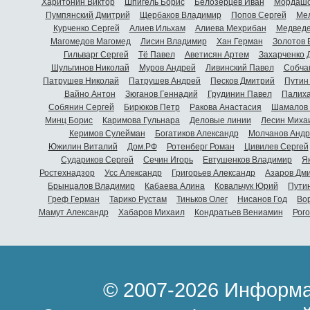
Харитонин Виктор
Шпигель Борис
Белозерцев Иван
Мордашо
Пумпянский Дмитрий
Щербаков Владимир
Попов Сергей
Мел
Курченко Сергей
Алиев Ильхам
Алиева Мехрибан
Медведе
Магомедов Магомед
Лисин Владимир
Хан Герман
Золотов 
Гильварг Сергей
Тё Павел
Аветисян Артем
Захарченко 
Шульгинов Николай
Муров Андрей
Ливинский Павел
Собча
Патрушев Николай
Патрушев Андрей
Песков Дмитрий
Путин
Вайно Антон
Зюганов Геннадий
Грудинин Павел
Палиха
Собянин Сергей
Бирюков Петр
Ракова Анастасия
Шамалов 
Минц Борис
Каримова Гульнара
Деловые линии
Лесин Миха
Керимов Сулейман
Богатиков Александр
Молчанов Андр
Южилин Виталий
Дом.РФ
Ротенберг Роман
Цивилев Сергей
Судариков Сергей
Сечин Игорь
Евтушенков Владимир
Я
Ростехнадзор
Усс Александр
Григорьев Александр
Азаров Дм
Брынцалов Владимир
Кабаева Алина
Ковальчук Юрий
Пути
Греф Герман
Тарико Рустам
Тиньков Олег
Нисанов Год
Во
Мамут Александр
Хабаров Михаил
Кондратьев Вениамин
Рог
© 2007-2026 Информа