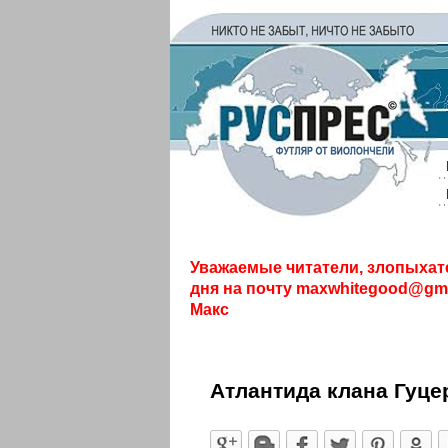
Уважаемые читатели, злопыхат
дня на почту
maxwhitegood@gma
Макс
Атлантида клана Гуц