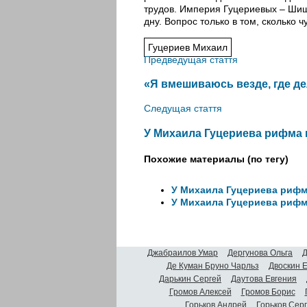
трудов. Империя Гуцериевых – Шиш
дну. Вопрос только в том, сколько 
Гуцериев Михаил
Предведущая стаття
«Я вмешиваюсь везде, где де
Следущая стаття
У Михаила Гуцериева рифма 
Похожие материалы (по тегу)
У Михаила Гуцериева рифм
У Михаила Гуцериева рифм
Джабраилов Умар
Дергунова Ольга
Д
Де Куман Бруно Чарльз
Двоскин 
Дарькин Сергей
Даутова Евгения
Громов Алексей
Громов Борис
Горьков Андрей
Горьков Сер