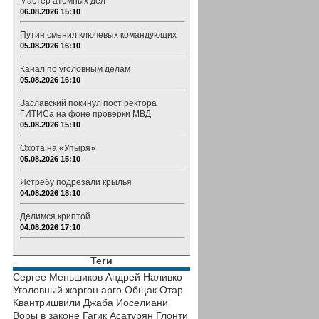
Мастер атомных дел
06.08.2026 15:10
Путин сменил ключевых командующих
05.08.2026 16:10
Канал по уголовным делам
05.08.2026 16:10
Заславский покинул пост ректора
ГИТИСа на фоне проверки МВД
05.08.2026 15:10
Охота на «Упыря»
05.08.2026 15:10
Ястребу подрезали крылья
04.08.2026 18:10
Делимся криптой
04.08.2026 17:10
Теги
Сергее Меньшиков
Андрей Наливко
Уголовный жаргон
арго
Общак
Отар
Квантришвили
Джаба Иоселиани
Воры в законе
Гагик Асатурян
Глонти