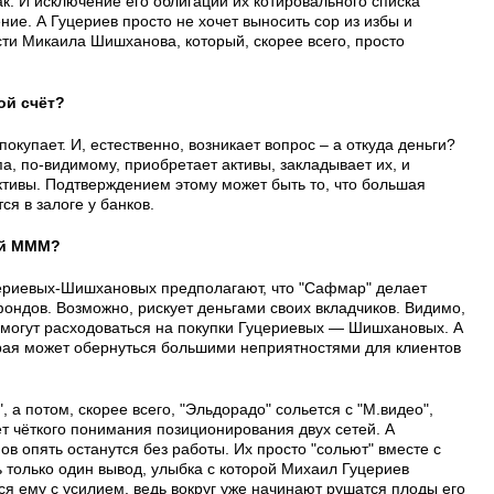
ак. И исключение его облигаций их котировального списка
ие. А Гуцериев просто не хочет выносить сор из избы и
ти Микаила Шишханова, который, скорее всего, просто
ой счёт?
окупает. И, естественно, возникает вопрос – а откуда деньги?
па, по-видимому, приобретает активы, закладывает их, и
ктивы. Подтверждением этому может быть то, что большая
я в залоге у банков.
ой МММ?
ериевых-Шишхановых предполагают, что "Сафмар" делает
фондов. Возможно, рискует деньгами своих вкладчиков. Видимо,
и могут расходоваться на покупки Гуцериевых — Шишхановых. А
орая может обернуться большими неприятностями для клиентов
, а потом, скорее всего, "Эльдорадо" сольется с "М.видео",
ет чёткого понимания позиционирования двух сетей. А
ов опять останутся без работы. Их просто "сольют" вместе с
ь только один вывод, улыбка с которой Михаил Гуцериев
ся ему с усилием, ведь вокруг уже начинают рушатся плоды его