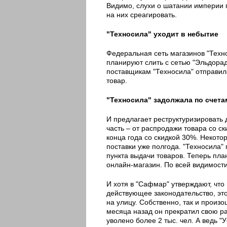
Видимо, слухи о шатании империи 
на них среагировать.
"Техносила" уходит в небытие
Федеральная сеть магазинов "Техн
планируют слить с сетью "Эльдора
поставщикам "Техносила" отправила
товар.
"Техносила" задолжала по счета
И предлагает реструктуризировать д
часть – от распродажи товара со с
конца года со скидкой 30%. Некото
поставки уже полгода. "Техносила"
пункта выдачи товаров. Теперь план
онлайн-магазин. По всей видимости
И хотя в "Сафмар" утверждают, что
действующее законодательство, эт
на улицу. Собственно, так и прои
месяца назад он прекратил свою р
уволено более 2 тыс. чел. А ведь 