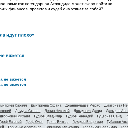
хановых как легендарная Атландида может скоро пойти ко
чужих финансов, проектов и судеб она утянет за собой?
ла идут плохо»
не вяжется
а не вяжется
а не вяжется
митриев Кирилл
Дмитриева Оксана
Джангвеладзе Мераб
Дмитриева Не
Евгений
Демура Степан
Денин Николай
Давидович Давид
Давыдов Але
Дворкович Михаил
Гудков Владимир
Гудков Геннадий
Гуцериев Саид
Г
Греф Евгений
Греф Олег
Гринь Виктор
Груздев Владимир
Губашев Анз
гей
Горбенко Александр
Горбунов Александр
Гордейчук Владимир
Гор