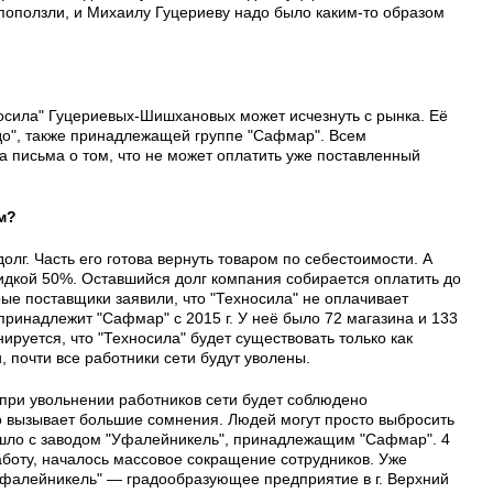
поползли, и Михаилу Гуцериеву надо было каким-то образом
осила" Гуцериевых-Шишхановых может исчезнуть с рынка. Её
до", также принадлежащей группе "Сафмар". Всем
 письма о том, что не может оплатить уже поставленный
м?
олг. Часть его готова вернуть товаром по себестоимости. А
кидкой 50%. Оставшийся долг компания собирается оплатить до
рые поставщики заявили, что "Техносила" не оплачивает
 принадлежит "Сафмар" с 2015 г. У неё было 72 магазина и 133
ируется, что "Техносила" будет существовать только как
, почти все работники сети будут уволены.
 при увольнении работников сети будет соблюдено
о вызывает большие сомнения. Людей могут просто выбросить
зошло с заводом "Уфалейникель", принадлежащим "Сафмар". 4
аботу, началось массовое сокращение сотрудников. Уже
"Уфалейникель" — градообразующее предприятие в г. Верхний