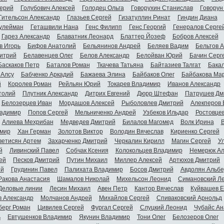
ерий
Голубович Алексей
Голодец Ольга
Говорухин Станислав
Говорун
Гительсон Александр
Глазьев Сергей
Гизатуллин Ринат
Гиндин Диана
улейман
Геташвили Нана
Генс Филипп
Генс Георгий
Генералов Серге
Гарез Александр
Блаватник Леонард
Блаттер Йозеф
Бобров Алексей
в Игорь
Бифов Анатолий
Бельянинов Андрей
Беляев Вадим
Бельтов 
итрий
Белавенцев Олег
Белов Александр
Белойван Юрий
Бачин Серг
Баскаков Петр
Баталов Роман
Ткачева Татьяна
Байтазиев Талгат
Бакал
 Алсу
Бабченко Аркадий
Бажаева Элина
Байбаков Олег
Байбакова Ма
й
Королев Роман
Рейльян Юрий
Токарев Владимир
Иванов Александр
толий
Плутник Александр
Дитрих Евгений
Дюрр Штефан
Патрушев Дм
Белозерцев Иван
Мордашов Алексей
Рыболовлев Дмитрий
Алекперов 
адимир
Попов Сергей
Мельниченко Андрей
Узбеков Ильдар
Ростовце
Алиева Мехрибан
Медведев Дмитрий
Билалов Магомед
Волк Ирина
мир
Хан Герман
Золотов Виктор
Володин Вячеслав
Кириенко Сергей
ветисян Артем
Захарченко Дмитрий
Черкалин Кирилл
Магин Сергей
У
й
Ливинский Павел
Собчак Ксения
Колокольцев Владимир
Немерюк Ал
ей
Песков Дмитрий
Путин Михаил
Миллер Алексей
Артюхов Дмитрий
ий
Грудинин Павел
Палихата Владимир
Босов Дмитрий
Авдолян Альбе
Ракова Анастасия
Шамалов Николай
Михельсон Леонид
Симановский Л
Деловые линии
Лесин Михаил
Авен Петр
Кантор Вячеслав
Куйвашев Е
в Александр
Молчанов Андрей
Михайлов Сергей
Спиваковский Арнольд
берг Роман
Цивилев Сергей
Фургал Сергей
Слуцкий Леонид
Чубайс Ан
ь
Евтушенков Владимир
Якунин Владимир
Тони Олег
Белозеров Олег