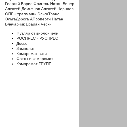
Георгий
Борис Флигель
Натан Винер
Алексей Демьянов
Алексей Черняев
ОПГ «Уралмаш»
ЭльгаТранс
ЭльгаДорога
АПроперти
Натан
Блечарчик
Брайан Чески
Футляр от виолончели
РОСПРЕС - РУСПРЕС
Досье
Замполит
Компромат вики
Факты и компромат
Компромат ГРУПП