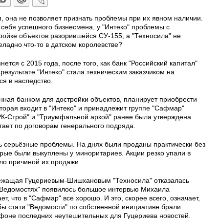
, она не позволяет признать проблемы при их явном наличии.
з себя успешного бизнесмена, у "Интеко" проблемы с
ройке объектов разорившейся СУ-155, а "Техносила" не
ладно что-то в датском королевстве?
нется с 2015 года, после того, как банк "Российский капитал"
результате "Интеко" стала техническим заказчиком на
я в наследство.
нная банком для достройки объектов, планирует приобрести
торая входит в "Интеко" и принадлежит группе "Сафмар"
К-Строй" и "Триумфальной аркой" ранее была утверждена
отает по договорам генерального подряда.
ь серьёзные проблемы. На днях были проданы практически без
орые были выкуплены у миноритариев. Акции резко упали в
ло причиной их продажи.
длежащая Гуцериевым-Шишхановым "Техносила" отказалась
 "Ведомостях" появилось большое интервью Михаила
ет, что в "Сафмар" все хорошо. И это, скорее всего, означает,
 бы стати "Ведомости" по собственной инициативе брали
 фоне последних неутешительных для Гуцериева новостей.