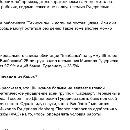
Норникеля" производитель стратегически важного металла.
х рабочих, видимо, совсем не волнует семью Гуцериевых-
ба работников "Техносилы" и долги её поставщикам. Или они
ообще могут остаться без денег. Такое тоже вполне можно
ировального списка облигации "Бинбанка" на сумму 66 млрд.
 "Бинбанком" 25 лет руководил племянник Михаила Гуцериева
 67.9% акций банка, Гуцериеву – 28.5%.
шханов из банка?
 рассказал, что Шишханов больше не является главой
тратегическое управление всей группой "Сафмар". Перемены в
ода. Говорят, что ЦБ попросил Гуцериева взять банк под свой
еизвестно. Однако идут слухи, что в "Бинбанке" меняется
Михаила Гуцериева Hanberg Finance попросила одобрения у
бы (ФАС) на то, чтобы определять условия работы