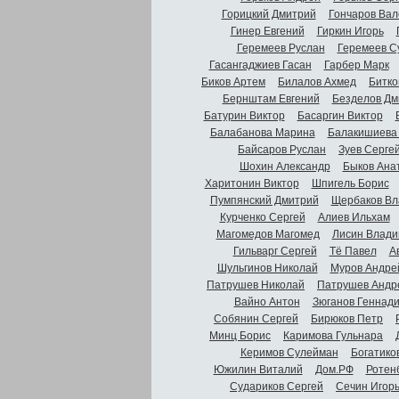
Горицкий Дмитрий
Гончаров Вал
Гинер Евгений
Гиркин Игорь
Геремеев Руслан
Геремеев С
Гасангаджиев Гасан
Гарбер Марк
Биков Артем
Билалов Ахмед
Битко
Бернштам Евгений
Безделов Дм
Батурин Виктор
Басаргин Виктор
Балабанова Марина
Балакишиева
Байсаров Руслан
Зуев Серге
Шохин Александр
Быков Ана
Харитонин Виктор
Шпигель Борис
Пумпянский Дмитрий
Щербаков Вл
Курченко Сергей
Алиев Ильхам
Магомедов Магомед
Лисин Влади
Гильварг Сергей
Тё Павел
А
Шульгинов Николай
Муров Андре
Патрушев Николай
Патрушев Андр
Вайно Антон
Зюганов Геннад
Собянин Сергей
Бирюков Петр
Минц Борис
Каримова Гульнара
Керимов Сулейман
Богатико
Южилин Виталий
Дом.РФ
Ротен
Судариков Сергей
Сечин Игор