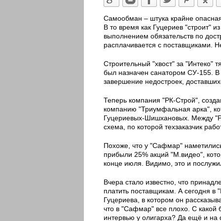
Самообман – штука крайне опасная
В то время как Гуцериев "строит" и
выполнением обязательств по дост
расплачивается с поставщиками. Не
Строительный "хвост" за "Интеко" тя
был назначен санатором СУ-155. В 
завершение недостроек, доставшихс
Теперь компания "РК-Строй", созда
компанию "Триумфальная арка", ко
Гуцериевых-Шишхановых. Между "Р
схема, по которой техзаказчик раб
Похоже, что у "Сафмар" наметилис
прибыли 25% акций "М.видео", кот
конце июля. Видимо, это и послужи
Вчера стало известно, что прина
платить поставщикам. А сегодня в
Гуцериева, в котором он рассказыва
что в "Сафмар" все плохо. С какой
интервью у олигарха? Да ещё и на