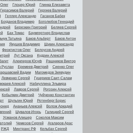
 Олег
Глоцер Юрий
Глинка Елизавета
Герасимов Валерий
Гергиев Валерий
й
Геллер Александр
Гасанов Бабек
Богданов Владимир
Боголюбов Геннадий
Андрей
Березкин Григорий
Беляев Сергей
ей
Бах Томас
Баумгертнер Владислав
ьчук Татьяна
Баков Альберт
Баков Антон
рия
Якушев Владимир
Щукин Александр
Феоктистов Олег
Белоусов Андрей
итрий
Лут Оксана
Кудрин Алексей
Вагит
Алекперов Юсуф
Рашников Виктор
в Руслан
Еремеев Дмитрий
Сиенко Олег
Варшавский Вадим
Магомедов Зиявудин
Левченко Сергей
Гуцериев Саит-Салам
люкаев Алексей
Набиуллина Эльвира
ексей
Лавров Сергей
Рогозин Алексей
Кобылкин Дмитрий
Чуйченко Константин
рт
Шульгин Юрий
Ротенберг Борис
еонид
Ананьев Алексей
Волож Аркадий
вгений
Шувалов Игорь
Галицкий Сергей
Усманов Алишер
Соколов Максим
атолий
Чемезов Сергей
Агаларов Арас
РЖД
Минтранс РФ
Кельбах Сергей