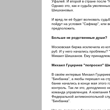
Уфалей. И второй в стране после "
Однако это, как и судьба уволенны
Шишхановых.
И вряд ли её будет волновать судь
пойдут на условия "Сафмар", или в
предположить.
Больше не родственные души?
Московская биржа исключила из кот
руб. И у него начались проблемы?
Микаил Шишханов. Ему принадлежат
Михаил Гуцериев "попросил" Ши
В своём интервью Михаил Гуцериев
"Бинбанка", а якобы перешел на с
банке начались в конце мая этого г
контроль. Так ли это, доподлинно н
команда управленцев. А компания 
Федеральной антимонопольной служ
"Бинбанка".