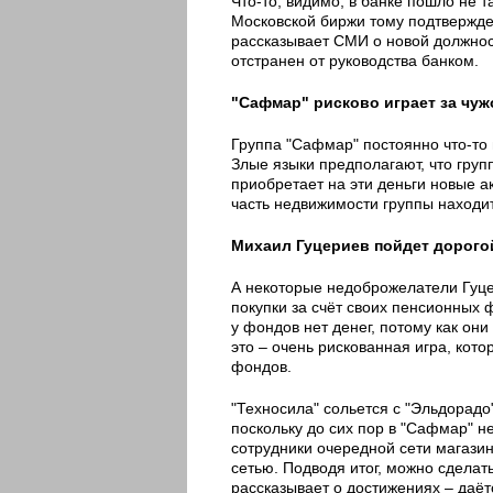
Что-то, видимо, в банке пошло не т
Московской биржи тому подтвержден
рассказывает СМИ о новой должнос
отстранен от руководства банком.
"Сафмар" рисково играет за чуж
Группа "Сафмар" постоянно что-то п
Злые языки предполагают, что груп
приобретает на эти деньги новые а
часть недвижимости группы находитс
Михаил Гуцериев пойдет дорог
А некоторые недоброжелатели Гуц
покупки за счёт своих пенсионных 
у фондов нет денег, потому как он
это – очень рискованная игра, кот
фондов.
"Техносила" сольется с "Эльдорадо"
поскольку до сих пор в "Сафмар" н
сотрудники очередной сети магазин
сетью. Подводя итог, можно сделат
рассказывает о достижениях – даёт