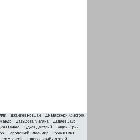
лли
Джаниев Ровшан
Де Маржери Кристоф
ксандр
Давыдова Милана
Дадаев Заур
усев Павел
Гудков Дмитрий
Гущин Юрий
ор
Городецкий Владимир
Горчев Олег
деев Алексей
Гореславский Алексей