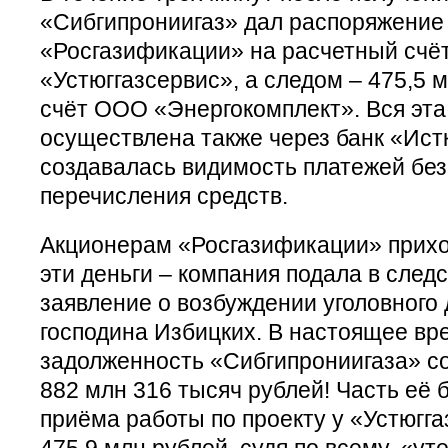
«Сибгипрониигаз» дал распоряжение 
«Росгазификации» на расчетный сч
«Устюггазсервис», а следом – 475,5 
счёт ООО «Энергокомплект». Вся эта
осуществлена также через банк «Ист
создавалась видимость платежей без
перечисления средств.
Акционерам «Росгазификации» прихо
эти деньги – компания подала в след
заявление о возбуждении уголовного
господина Избицких. В настоящее вр
задолженность «Сибгипрониигаза» со
882 млн 316 тысяч рублей! Часть её
приёма работы по проекту у «Устюгг
475,9 млн рублей, судя по всему, «ут