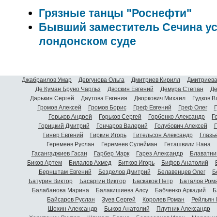
Грязные танцы "Роснефти"
Бывший заместитель Сечина ус
лондонском суде
Джабраилов Умар
Дергунова Ольга
Дмитриев Кирилл
Дмитриева
Де Куман Бруно Чарльз
Двоскин Евгений
Демура Степан
Де
Дарькин Сергей
Даутова Евгения
Дворкович Михаил
Гудков 
Громов Алексей
Громов Борис
Греф Евгений
Греф Олег
Г
Горьков Андрей
Горьков Сергей
Горбенко Александр
Г
Горицкий Дмитрий
Гончаров Валерий
Голубович Алексей
Г
Гинер Евгений
Гиркин Игорь
Гительсон Александр
Глазь
Геремеев Руслан
Геремеев Сулейман
Геташвили Нана
Гасангаджиев Гасан
Гарбер Марк
Гарез Александр
Блаватни
Биков Артем
Билалов Ахмед
Битков Игорь
Бифов Анатолий
Бернштам Евгений
Безделов Дмитрий
Белавенцев Олег
Б
Батурин Виктор
Басаргин Виктор
Баскаков Петр
Баталов Ром
Балабанова Марина
Балакишиева Алсу
Бабченко Аркадий
Б
Байсаров Руслан
Зуев Сергей
Королев Роман
Рейльян
Шохин Александр
Быков Анатолий
Плутник Александр