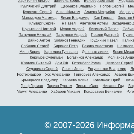
Харитонин Виктор
Шпигель Борис
Белозерцев Иван
Мордашо
Пумпянский Дмитрий
Щербаков Владимир
Попов Сергей
Мел
Курченко Сергей
Алиев Ильхам
Алиева Мехрибан
Медведе
Магомедов Магомед
Лисин Владимир
Хан Герман
Золотов 
Гильварг Сергей
Тё Павел
Аветисян Артем
Захарченко 
Шульгинов Николай
Муров Андрей
Ливинский Павел
Собча
Патрушев Николай
Патрушев Андрей
Песков Дмитрий
Путин
Вайно Антон
Зюганов Геннадий
Грудинин Павел
Палиха
Собянин Сергей
Бирюков Петр
Ракова Анастасия
Шамалов 
Минц Борис
Каримова Гульнара
Деловые линии
Лесин Миха
Керимов Сулейман
Богатиков Александр
Молчанов Андр
Южилин Виталий
Дом.РФ
Ротенберг Роман
Цивилев Сергей
Судариков Сергей
Сечин Игорь
Евтушенков Владимир
Я
Ростехнадзор
Усс Александр
Григорьев Александр
Азаров Дм
Брынцалов Владимир
Кабаева Алина
Ковальчук Юрий
Пути
Греф Герман
Тарико Рустам
Тиньков Олег
Нисанов Год
Во
Мамут Александр
Хабаров Михаил
Кондратьев Вениамин
Рог
© 2007-2026 Информа