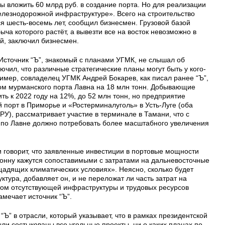
вы вложить 60 млрд руб. в создание порта. Но для реализации
лезнодорожной инфраструктуре». Всего на строительство
я шесть-восемь лет, сообщил бизнесмен. Грузовой базой
быча которого растёт, а вывезти все на восток невозможно в
й, заключил бизнесмен.
 Источник “Ъ”, знакомый с планами УГМК, не слышал об
лючил, что различные стратегические планы могут быть у кого-
имер, совладелец УГМК Андрей Бокарев, как писал ранее “Ъ”,
ом мурманского порта Лавна на 18 млн тонн. Добывающие
ь к 2022 году на 12%, до 52 млн тонн, но предприятие
й порт в Приморье и «Ростерминалуголь» в Усть-Луге (оба
У), рассматривает участие в терминале в Тамани, что с
 по Лавне должно потребовать более масштабного увеличения
и говорит, что заявленные инвестиции в портовые мощности
 тонну кажутся сопоставимыми с затратами на дальневосточные
щадящих климатических условиях». Неясно, сколько будет
тура, добавляет он, и не переложат ли часть затрат на
етом отсутствующей инфраструктуры и трудовых ресурсов
амечает источник “Ъ”.
“Ъ” в отрасли, который указывает, что в рамках президентской
ыли состыкованы все угольные проекты, ни о каких планах по