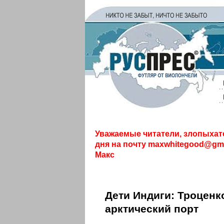
Уважаемые читатели, злопыхат
дня на почту
maxwhitegood@gma
Макс
Дети Индиги: Троценк
арктический порт