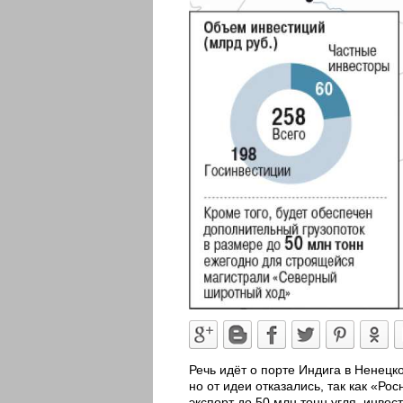
Речь идёт о порте Индига в Ненецк
но от идеи отказались, так как «Р
экспорт до 50 млн тонн угля, инвес