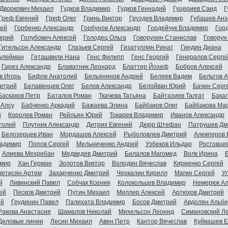
Дворкович Михаил
Гудков Владимир
Гудков Геннадий
Гуцериев Саид
Г
Греф Евгений
Греф Олег
Гринь Виктор
Груздев Владимир
Губашев Анз
гей
Горбенко Александр
Горбунов Александр
Гордейчук Владимир
Гор
ерий
Голубович Алексей
Голодец Ольга
Говорухин Станислав
Говорун
Гительсон Александр
Глазьев Сергей
Гизатуллин Ринат
Гиндин Диана
улейман
Геташвили Нана
Генс Филипп
Генс Георгий
Генералов Серге
Гарез Александр
Блаватник Леонард
Блаттер Йозеф
Бобров Алексей
в Игорь
Бифов Анатолий
Бельянинов Андрей
Беляев Вадим
Бельтов 
итрий
Белавенцев Олег
Белов Александр
Белойван Юрий
Бачин Серг
Баскаков Петр
Баталов Роман
Ткачева Татьяна
Байтазиев Талгат
Бакал
 Алсу
Бабченко Аркадий
Бажаева Элина
Байбаков Олег
Байбакова Ма
й
Королев Роман
Рейльян Юрий
Токарев Владимир
Иванов Александр
толий
Плутник Александр
Дитрих Евгений
Дюрр Штефан
Патрушев Дм
Белозерцев Иван
Мордашов Алексей
Рыболовлев Дмитрий
Алекперов 
адимир
Попов Сергей
Мельниченко Андрей
Узбеков Ильдар
Ростовце
Алиева Мехрибан
Медведев Дмитрий
Билалов Магомед
Волк Ирина
мир
Хан Герман
Золотов Виктор
Володин Вячеслав
Кириенко Сергей
ветисян Артем
Захарченко Дмитрий
Черкалин Кирилл
Магин Сергей
У
й
Ливинский Павел
Собчак Ксения
Колокольцев Владимир
Немерюк Ал
ей
Песков Дмитрий
Путин Михаил
Миллер Алексей
Артюхов Дмитрий
ий
Грудинин Павел
Палихата Владимир
Босов Дмитрий
Авдолян Альбе
Ракова Анастасия
Шамалов Николай
Михельсон Леонид
Симановский Л
Деловые линии
Лесин Михаил
Авен Петр
Кантор Вячеслав
Куйвашев Е