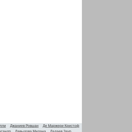
лли
Джаниев Ровшан
Де Маржери Кристоф
ксандр
Давыдова Милана
Дадаев Заур