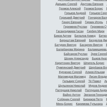
Дарькин Сергей
Даутова Евгения
Громов Алексей
Громов Борис
Горьков Андрей
Горьков Сер
Горицкий Дмитрий
Гончаров Вал
Гинер Евгений
Гиркин Игорь
Геремеев Руслан
Геремеев С
Гасангаджиев Гасан
Гарбер Марк
Биков Артем
Билалов Ахмед
Битко
Бернштам Евгений
Безделов Дм
Батурин Виктор
Басаргин Виктор
Балабанова Марина
Балакишиева
Байсаров Руслан
Зуев Серге
Шохин Александр
Быков Ана
Харитонин Виктор
Шпигель Борис
Пумпянский Дмитрий
Щербаков Вл
Курченко Сергей
Алиев Ильхам
Магомедов Магомед
Лисин Влади
Гильварг Сергей
Тё Павел
А
Шульгинов Николай
Муров Андре
Патрушев Николай
Патрушев Андр
Вайно Антон
Зюганов Геннад
Собянин Сергей
Бирюков Петр
Минц Борис
Каримова Гульнара