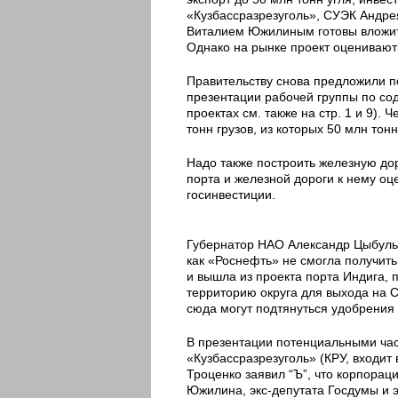
«Кузбассразрезуголь», СУЭК Андр
Виталием Южилиным готовы вложить
Однако на рынке проект оценивают 
Правительству снова предложили п
презентации рабочей группы по со
проектах см. также на стр. 1 и 9).
тонн грузов, из которых 50 млн тонн
Надо также построить железную до
порта и железной дороги к нему оце
госинвестиции.
Губернатор НАО Александр Цыбульс
как «Роснефть» не смогла получить
и вышла из проекта порта Индига,
территорию округа для выхода на С
сюда могут подтянуться удобрения 
В презентации потенциальными ча
«Кузбассразрезуголь» (КРУ, входи
Троценко заявил “Ъ”, что корпорац
Южилина, экс-депутата Госдумы и 