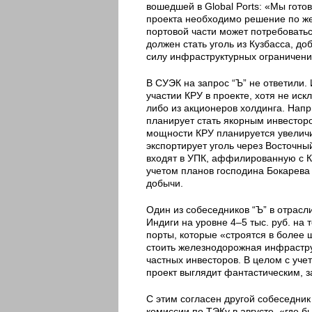
вошедшей в Global Ports: «Мы гото
проекта необходимо решение по же
портовой части может потребоватьс
должен стать уголь из Кузбасса, до
силу инфраструктурных ограничени
В СУЭК на запрос “Ъ” не ответили.
участии КРУ в проекте, хотя не иск
либо из акционеров холдинга. Напр
планирует стать якорным инвестор
мощности КРУ планируется увеличит
экспортирует уголь через Восточны
входят в УПК, аффилированную с КР
учетом планов господина Бокарева
добычи.
Один из собеседников “Ъ” в отрасл
Индиги на уровне 4–5 тыс. руб. на
порты, которые «строятся в более 
стоить железнодорожная инфраструк
частных инвесторов. В целом с уч
проект выглядит фантастическим, з
С этим согласен другой собеседник 
комиссии по ТЭКу в августе, «где б