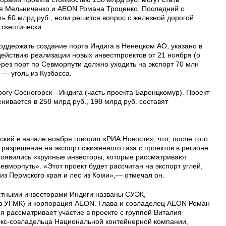
ея Мельниченко и AEON Романа Троценко. Последний с
 60 млрд руб., если решится вопрос с железной дорогой.
скептически.
оддержать создание порта Индига в Ненецком АО, указано в
действию реализации новых инвестпроектов от 21 ноября (о
 Через порт по Севморпути должно уходить на экспорт 70 млн
 — уголь из Кузбасса.
рогу Сосногорск—Индига (часть проекта Баренцкомур). Проект
нивается в 258 млрд руб., 198 млрд руб. составят
кий в начале ноября говорил «РИА Новости», что, после того
 разрешение на экспорт сжиженного газа с проектов в регионе
 появились «крупные инвесторы, которые рассматривают
евморпуть». «Этот проект будет рассчитан на экспорт углей,
из Пермского края и лес из Коми»,— отмечал он.
стными инвесторами Индиги названы СУЭК,
т в УГМК) и корпорация AEON. Глава и совладелец AEON Роман
ия рассматривает участие в проекте с группой Виталия
экс-совладельца Национальной контейнерной компании,