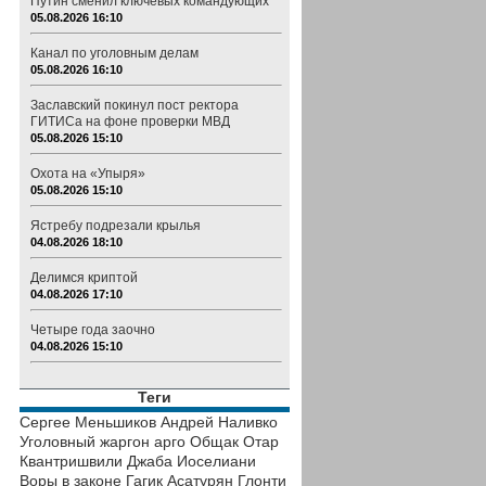
Путин сменил ключевых командующих
05.08.2026 16:10
Канал по уголовным делам
05.08.2026 16:10
Заславский покинул пост ректора
ГИТИСа на фоне проверки МВД
05.08.2026 15:10
Охота на «Упыря»
05.08.2026 15:10
Ястребу подрезали крылья
04.08.2026 18:10
Делимся криптой
04.08.2026 17:10
Четыре года заочно
04.08.2026 15:10
Теги
Сергее Меньшиков
Андрей Наливко
Уголовный жаргон
арго
Общак
Отар
Квантришвили
Джаба Иоселиани
Воры в законе
Гагик Асатурян
Глонти