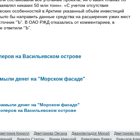
заявлял никаких 50 млн тонн». «С учетом отсутствия
еских особенностей в Арктике указанный объём инвестиций
было бы направить данные средства на расширение узких мест
точник “Ъ”. В ОАО РЖД отказались от комментариев, в
 ответили “Ъ”.
перов на Васильевском острове
мыли денег на "Морском фасаде"
намыли денег на "Морском фасаде"
лоперов на Васильевском острове
митриев Кирилл
Дмитриева Оксана
Джангвеладзе Мераб
Дмитриева Не
Евгений
Демура Степан
Денин Николай
Давидович Давид
Давыдов Але