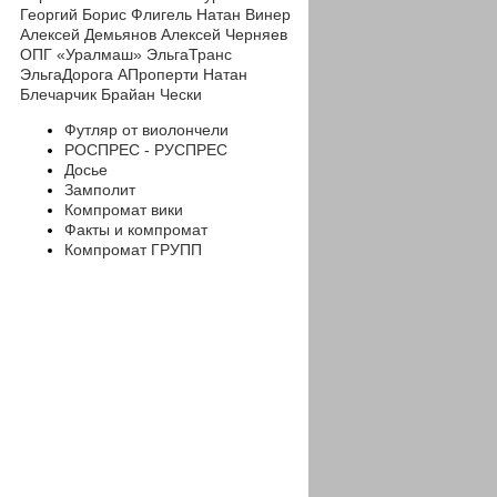
Георгий
Борис Флигель
Натан Винер
Алексей Демьянов
Алексей Черняев
ОПГ «Уралмаш»
ЭльгаТранс
ЭльгаДорога
АПроперти
Натан
Блечарчик
Брайан Чески
Футляр от виолончели
РОСПРЕС - РУСПРЕС
Досье
Замполит
Компромат вики
Факты и компромат
Компромат ГРУПП