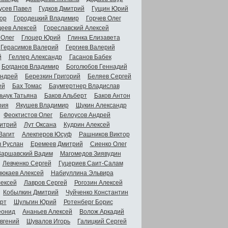
усев Павел
Гудков Дмитрий
Гущин Юрий
ор
Городецкий Владимир
Горчев Олег
деев Алексей
Гореславский Алексей
 Олег
Глоцер Юрий
Глинка Елизавета
Герасимов Валерий
Гергиев Валерий
й
Геллер Александр
Гасанов Бабек
Богданов Владимир
Боголюбов Геннадий
Андрей
Березкин Григорий
Беляев Сергей
ей
Бах Томас
Баумгертнер Владислав
ьчук Татьяна
Баков Альберт
Баков Антон
рия
Якушев Владимир
Щукин Александр
Феоктистов Олег
Белоусов Андрей
итрий
Лут Оксана
Кудрин Алексей
Вагит
Алекперов Юсуф
Рашников Виктор
в Руслан
Еремеев Дмитрий
Сиенко Олег
Варшавский Вадим
Магомедов Зиявудин
Левченко Сергей
Гуцериев Саит-Салам
люкаев Алексей
Набиуллина Эльвира
ексей
Лавров Сергей
Рогозин Алексей
Кобылкин Дмитрий
Чуйченко Константин
рт
Шульгин Юрий
Ротенберг Борис
еонид
Ананьев Алексей
Волож Аркадий
вгений
Шувалов Игорь
Галицкий Сергей