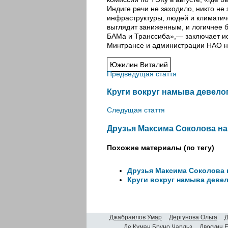
Индиге речи не заходило, никто не 
инфраструктуры, людей и климатич
выглядит заниженным, и логичнее 
БАМа и Транссиба»,— заключает ис
Минтрансе и администрации НАО не
Южилин Виталий
Предведущая стаття
Круги вокруг намыва девело
Следущая стаття
Друзья Максима Соколова на
Похожие материалы (по тегу)
Друзья Максима Соколова 
Круги вокруг намыва деве
Джабраилов Умар
Дергунова Ольга
Д
Де Куман Бруно Чарльз
Двоскин 