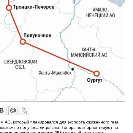
ом АО, который планировался для экспорта сжиженного газа,
оснефть» не получила лицензию. Теперь порт ориентируют на
торами проекта стоимостью 258 млрд руб. могут стать