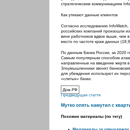
стратегическим коммуникациям Infos
Как утекают данные клиентов
Согласно исследованию InfoWatch, 
российских компаний произошли из
вине работников вдвое выше, чем 
место по частоте краж данных (18,9
По данным Банка России, за 2020 г
Самым популярным способом атаки
направленные на введение жертв в
Злоумышленники звонят банковским
для убеждения используют их перс
«слитых» базах.
Дом.РФ
Предведущая стаття
Мутко опять намутил с квар
Похожие материалы (по тегу)
Миллиарды за спецодежду, 