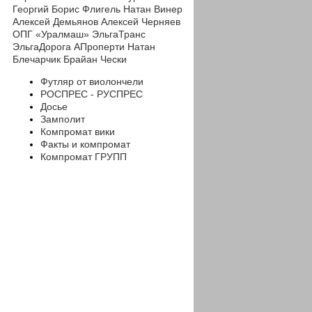
Георгий
Борис Флигель
Натан Винер
Алексей Демьянов
Алексей Черняев
ОПГ «Уралмаш»
ЭльгаТранс
ЭльгаДорога
АПроперти
Натан
Блечарчик
Брайан Чески
Футляр от виолончели
РОСПРЕС - РУСПРЕС
Досье
Замполит
Компромат вики
Факты и компромат
Компромат ГРУПП