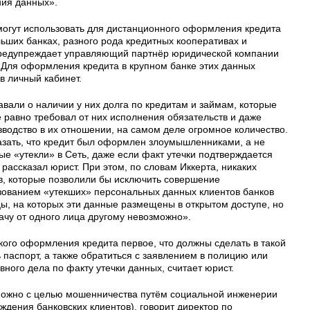
ия данных».
огут использовать для дистанционного оформления кредита
льших банках, разного рода кредитных кооперативах и
редупреждает управляющий партнёр юридической компании
. Для оформления кредита в крупном банке этих данных
 в личный кабинет.
навали о наличии у них долга по кредитам и займам, которые
 равно требовал от них исполнения обязательств и даже
водство в их отношении, на самом деле огромное количество.
азать, что кредит был оформлен злоумышленниками, а не
е «утекли» в Сеть, даже если факт утечки подтверждается
рассказал юрист. При этом, по словам Иккерта, никаких
, которые позволили бы исключить совершение
зованием «утекших» персональных данных клиентов банков
ы, на которых эти данные размещены в открытом доступе, но
ачу от одного лица другому невозможно».
ого оформления кредита первое, что должны сделать в такой
паспорт, а также обратиться с заявлением в полицию или
вного дела по факту утечки данных, считает юрист.
можно с целью мошенничества путём социальной инженерии
ждения банковских клиентов), говорит директор по