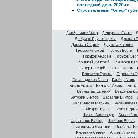
последний день 2020-го
Строительный "блеф" губе
Джабраилов Умар
Дергунова Ольга
Д
Де Куман Бруно Чарльз
Двоскин 
Дарькин Сергей
Даутова Евгения
Громов Алексей
Громов Борис
Горьков Андрей
Горьков Сер
Горицкий Дмитрий
Гончаров Вал
Гинер Евгений
Гиркин Игорь
Геремеев Руслан
Геремеев С
Гасангаджиев Гасан
Гарбер Марк
Биков Артем
Билалов Ахмед
Битко
Бернштам Евгений
Безделов Дм
Батурин Виктор
Басаргин Виктор
Балабанова Марина
Балакишиева
Байсаров Руслан
Зуев Серге
Шохин Александр
Быков Ана
Харитонин Виктор
Шпигель Борис
Пумпянский Дмитрий
Щербаков Вл
Курченко Сергей
Алиев Ильхам