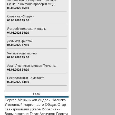
Заславский покинул пост ректора
ГИТИСа на фоне проверки МВД
05.08.2026 15:10
Охота на «Упыря»
05.08.2026 15:10
Ястребу подрезали крылья
04.08.2026 18:10
Делимся криптой
04.08.2026 17:10
Четыре года заочно
04.08.2026 15:10
Алан Лушников: миньон Тимченко
03.08.2026 18:10
Беспилотники не летают
02.08.2026 14:10
Теги
Сергее Меньшиков
Андрей Наливко
Уголовный жаргон
арго
Общак
Отар
Квантришвили
Джаба Иоселиани
Воры в законе
Гагик Асатурян
Глонти