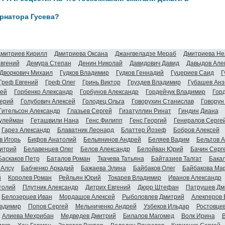
рнатора Гусева?
митриев Кирилл
Дмитриева Оксана
Джангвеладзе Мераб
Дмитриева Не
Евгений
Демура Степан
Денин Николай
Давидович Давид
Давыдов Але
Дворкович Михаил
Гудков Владимир
Гудков Геннадий
Гуцериев Саид
Г
Греф Евгений
Греф Олег
Гринь Виктор
Груздев Владимир
Губашев Анз
гей
Горбенко Александр
Горбунов Александр
Гордейчук Владимир
Гор
ерий
Голубович Алексей
Голодец Ольга
Говорухин Станислав
Говорун
Гительсон Александр
Глазьев Сергей
Гизатуллин Ринат
Гиндин Диана
улейман
Геташвили Нана
Генс Филипп
Генс Георгий
Генералов Серге
Гарез Александр
Блаватник Леонард
Блаттер Йозеф
Бобров Алексей
в Игорь
Бифов Анатолий
Бельянинов Андрей
Беляев Вадим
Бельтов 
итрий
Белавенцев Олег
Белов Александр
Белойван Юрий
Бачин Серг
Баскаков Петр
Баталов Роман
Ткачева Татьяна
Байтазиев Талгат
Бакал
 Алсу
Бабченко Аркадий
Бажаева Элина
Байбаков Олег
Байбакова Ма
й
Королев Роман
Рейльян Юрий
Токарев Владимир
Иванов Александр
толий
Плутник Александр
Дитрих Евгений
Дюрр Штефан
Патрушев Дм
Белозерцев Иван
Мордашов Алексей
Рыболовлев Дмитрий
Алекперов 
адимир
Попов Сергей
Мельниченко Андрей
Узбеков Ильдар
Ростовце
Алиева Мехрибан
Медведев Дмитрий
Билалов Магомед
Волк Ирина