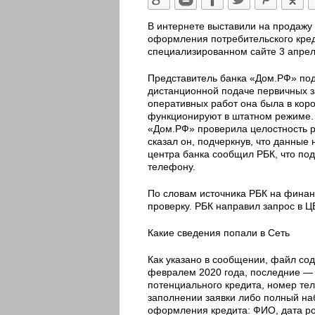
В интернете выставили на продажу
оформления потребительского кре
специализированном сайте 3 апрел
Представитель банка «Дом.РФ» подт
дистанционной подаче первичных з
оперативных работ она была в коро
функционируют в штатном режиме. 
«Дом.РФ» проверила целостность р
сказал он, подчеркнув, что данные 
центра банка сообщил РБК, что под
телефону.
По словам источника РБК на финанс
проверку. РБК направил запрос в Ц
Какие сведения попали в Сеть
Как указано в сообщении, файл сод
февралем 2020 года, последние — 
потенциального кредита, номер те
заполнении заявки либо полный на
оформления кредита: ФИО, дата ро