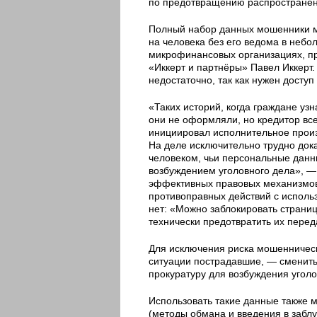
по предотвращению распространен
Полный набор данных мошенники м
на человека без его ведома в небо
микрофинансовых организациях, п
«Иккерт и партнёры» Павел Иккерт
недостаточно, так как нужен доступ
«Таких историй, когда граждане уз
они не оформляли, но кредитор все
инициировал исполнительное произ
На деле исключительно трудно док
человеком, чьи персональные данны
возбуждением уголовного дела», — 
эффективных правовых механизмов
противоправных действий с исполь
нет: «Можно заблокировать страниц
технически предотвратить их перед
Для исключения риска мошенническ
ситуации пострадавшие, — сменить 
прокуратуру для возбуждения уголо
Использовать такие данные также 
(методы обмана и введения в заблу