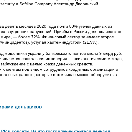
ecurity a Softline Company Александр Дворянский.
за девять месяцев 2020 года почти 80% утечек данных из
-за внутренних нарушений. Причём в России доля «сливов» по
в мире, — более 72%. Финансовый сектор занимает второе
% инцидентов), уступая хайтек-индустрии (21,9%).
од мошенники украли у банковских клиентов около 9 млрд руб.
 является социальная инженерия — психологические методы,
 заблуждение с целью кражи денежных средств.
 клиентам под видом сотрудников кредитных организаций и
ональных данные, которые в том числе можно обнаружить в
тирами дольщиков
PR и соцсети. На что госкомпании сжигали деньги в