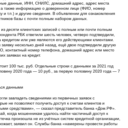
тные данные, ИНН, СНИЛС, домашний адрес, адрес места
, а также информацию о доверенном лице (ФИО, номер
 и т.п.) и другие сведения. В объявлении для ознакомления
стников базы с почти полным набором данных.
 из десяти клиентских записей c полным или почти полным
ондента РБК ответили шесть человек, четверо подтвердили,
а кредитом или уже являются его действующими клиентами.
и заявку несколько дней назад, ещё двое подтвердили другую
, контактный номер телефона, домашний адрес или место
оих заявках на кредит.
тоит 100 тыс. руб. Отдельные строки с данными за 2021 год
ловину 2020 года — 10 руб., за первую половину 2020 года — 7
ься данными
ли завладеть сведениями из первичных заявок с
ые не позволяют получить доступ к счетам клиентов и
ыми средствами», — сказал представитель банка «Дом.РФ».
чай, когда мошенникам удалось найти частичный доступ к
течка произошла не из учётных систем кредитной организации,
грожает, заявил он. Службы банка «намерены провести работы