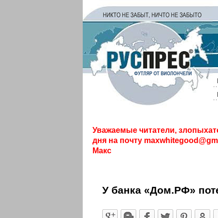
Уважаемые читатели, злопыхат
дня на почту
maxwhitegood@gma
Макс
У банка «Дом.РФ» по