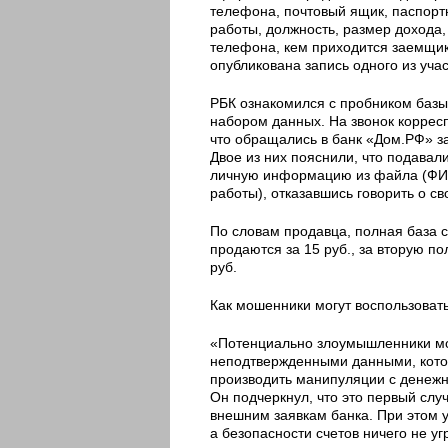
телефона, почтовый ящик, паспор
работы, должность, размер дохода
телефона, кем приходится заемщику
опубликована запись одного из уча
РБК ознакомился с пробником базы
набором данных. На звонок корресп
что обращались в банк «Дом.РФ» з
Двое из них пояснили, что подавал
личную информацию из файла (ФИО
работы), отказавшись говорить о св
По словам продавца, полная база с
продаются за 15 руб., за вторую по
руб.
Как мошенники могут воспользоват
«Потенциально злоумышленники мог
неподтвержденными данными, котор
производить манипуляции с денежн
Он подчеркнул, что это первый слу
внешним заявкам банка. При этом у
а безопасности счетов ничего не у