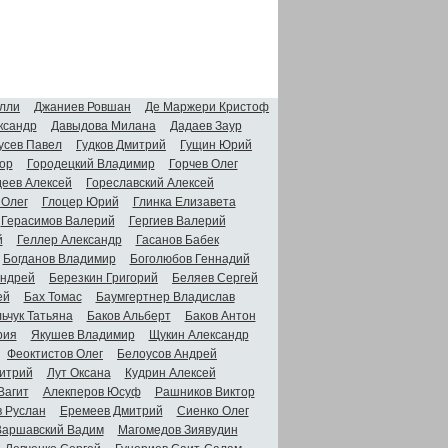
лли
Джаниев Ровшан
Де Маржери Кристоф
ксандр
Давыдова Милана
Дадаев Заур
усев Павел
Гудков Дмитрий
Гущин Юрий
ор
Городецкий Владимир
Горчев Олег
деев Алексей
Гореславский Алексей
 Олег
Глоцер Юрий
Глинка Елизавета
Герасимов Валерий
Гергиев Валерий
й
Геллер Александр
Гасанов Бабек
Богданов Владимир
Боголюбов Геннадий
Андрей
Березкин Григорий
Беляев Сергей
ей
Бах Томас
Баумгертнер Владислав
ьчук Татьяна
Баков Альберт
Баков Антон
рия
Якушев Владимир
Щукин Александр
Феоктистов Олег
Белоусов Андрей
итрий
Лут Оксана
Кудрин Алексей
Вагит
Алекперов Юсуф
Рашников Виктор
в Руслан
Еремеев Дмитрий
Сиенко Олег
Варшавский Вадим
Магомедов Зиявудин