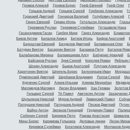
Громов Алексей
Громов Борис
Греф Евгений
Греф Олег
Г
Горьков Андрей
Горьков Сергей
Горбенко Александр
Г
Горицкий Дмитрий
Гончаров Валерий
Голубович Алексей
Г
Гинер Евгений
Гиркин Игорь
Гительсон Александр
Глазь
Геремеев Руслан
Геремеев Сулейман
Геташвили Нана
Гасангаджиев Гасан
Гарбер Марк
Гарез Александр
Блаватни
Биков Артем
Билалов Ахмед
Битков Игорь
Бифов Анатолий
Бернштам Евгений
Безделов Дмитрий
Белавенцев Олег
Б
Батурин Виктор
Басаргин Виктор
Баскаков Петр
Баталов Ром
Балабанова Марина
Балакишиева Алсу
Бабченко Аркадий
Б
Байсаров Руслан
Зуев Сергей
Королев Роман
Рейльян
Шохин Александр
Быков Анатолий
Плутник Александр
Харитонин Виктор
Шпигель Борис
Белозерцев Иван
Мордашо
Пумпянский Дмитрий
Щербаков Владимир
Попов Сергей
Мел
Курченко Сергей
Алиев Ильхам
Алиева Мехрибан
Медведе
Магомедов Магомед
Лисин Владимир
Хан Герман
Золотов 
Гильварг Сергей
Тё Павел
Аветисян Артем
Захарченко 
Шульгинов Николай
Муров Андрей
Ливинский Павел
Собча
Патрушев Николай
Патрушев Андрей
Песков Дмитрий
Путин
Вайно Антон
Зюганов Геннадий
Грудинин Павел
Палиха
Собянин Сергей
Бирюков Петр
Ракова Анастасия
Шамалов 
Минц Борис
Каримова Гульнара
Деловые линии
Лесин Миха
Керимов Сулейман
Богатиков Александр
Молчанов Андр