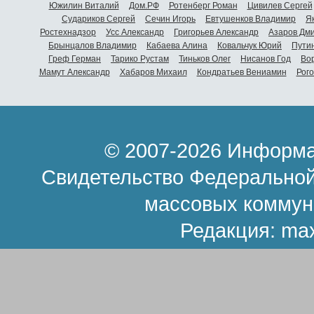
Южилин Виталий
Дом.РФ
Ротенберг Роман
Цивилев Сергей
Судариков Сергей
Сечин Игорь
Евтушенков Владимир
Я
Ростехнадзор
Усс Александр
Григорьев Александр
Азаров Дм
Брынцалов Владимир
Кабаева Алина
Ковальчук Юрий
Пути
Греф Герман
Тарико Рустам
Тиньков Олег
Нисанов Год
Во
Мамут Александр
Хабаров Михаил
Кондратьев Вениамин
Рог
© 2007-2026 Информа
Свидетельство Федеральной
массовых коммун
Редакция:
ma