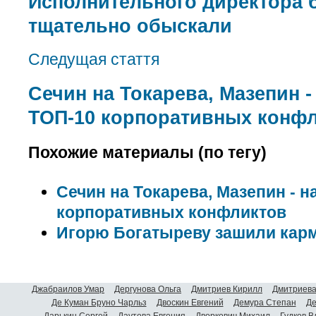
Исполнительного директора б
тщательно обыскали
Следущая стаття
Сечин на Токарева, Мазепин -
ТОП-10 корпоративных конф
Похожие материалы (по тегу)
Сечин на Токарева, Мазепин - н
корпоративных конфликтов
Игорю Богатыреву зашили кар
Джабраилов Умар
Дергунова Ольга
Дмитриев Кирилл
Дмитриева
Де Куман Бруно Чарльз
Двоскин Евгений
Демура Степан
Де
Дарькин Сергей
Даутова Евгения
Дворкович Михаил
Гудков 