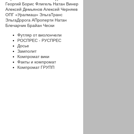
Георгий
Борис Флигель
Натан Винер
Алексей Демьянов
Алексей Черняев
ОПГ «Уралмаш»
ЭльгаТранс
ЭльгаДорога
АПроперти
Натан
Блечарчик
Брайан Чески
Футляр от виолончели
РОСПРЕС - РУСПРЕС
Досье
Замполит
Компромат вики
Факты и компромат
Компромат ГРУПП