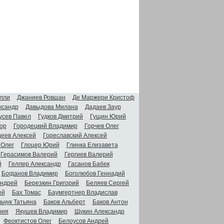
лли
Джаниев Ровшан
Де Маржери Кристоф
ксандр
Давыдова Милана
Дадаев Заур
усев Павел
Гудков Дмитрий
Гущин Юрий
ор
Городецкий Владимир
Горчев Олег
деев Алексей
Гореславский Алексей
 Олег
Глоцер Юрий
Глинка Елизавета
Герасимов Валерий
Гергиев Валерий
й
Геллер Александр
Гасанов Бабек
Богданов Владимир
Боголюбов Геннадий
Андрей
Березкин Григорий
Беляев Сергей
ей
Бах Томас
Баумгертнер Владислав
ьчук Татьяна
Баков Альберт
Баков Антон
рия
Якушев Владимир
Щукин Александр
Феоктистов Олег
Белоусов Андрей