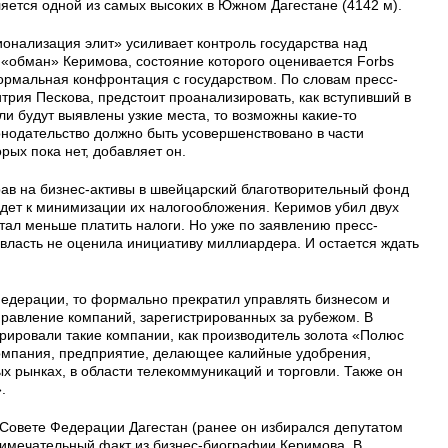
яется одной из самых высоких в Южном Дагестане (4142 м).
ионализация элит» усиливает контроль государства над
 «обман» Керимова, состояние которого оценивается Forbs
рмальная конфронтация с государством. По словам пресс-
рия Пескова, предстоит проанализировать, как вступивший в
ли будут выявлены узкие места, то возможны какие-то
онодательство должно быть усовершенствовано в части
рых пока нет, добавляет он.
в на бизнес-активы в швейцарский благотворительный фонд
едет к минимизации их налогообложения. Керимов убил двух
тал меньше платить налоги. Но уже по заявлению пресс-
 власть не оценила инициативу миллиардера. И остается ждать
Федерации, то формально прекратил управлять бизнесом и
правление компаний, зарегистрированных за рубежом. В
ировали такие компании, как производитель золота «Полюс
омпания, предприятие, делающее калийные удобрения,
 рынках, в области телекоммуникаций и торговли. Также он
.
Совете Федерации Дагестан (ранее он избирался депутатом
примечательный факт из бизнес-биографии Керимова. В