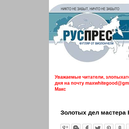
Уважаемые читатели, злопыхат
дня на почту
maxwhitegood@gma
Макс
Золотых дел мастера