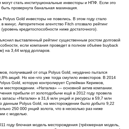
и могут стать институциональные инвесторы и НПФ. Если это
 быть провернута банальная махинация.
 Polyus Gold инвесторы не повелись. В этом году стало
в минус. Авторитетное агентство Fitch отозвало рейтинг
 (уровень кредитоспособности ниже достаточного).
 объяснил выставленный рейтинг существенным ростом долговой
особности, если компания проведет в полном объёме buyback
м) на 3,44 млрд долларов.
ов, получивший от отца Polyus Gold, неудачно пытался
8% акций. Но кое-что уже тогда смутило инвесторов. В 2014
 Polyus Gold, которую контролирует Сулейман Керимов,
м месторождении. «Наталка» — основной актив компании.
учения прибыли от золотодобычи ещё в 2012 году провела
ла запасы «Наталки» в 31,6 млн унций и ресурсы в 59,7 млн
 по данным Polyus Gold, на месторождении было добыто 9,22
льно 250 000 унций золота, что в несколько раз ниже
вии с моделью.
2011 году блочная модель месторождения (трёхмерная модель,