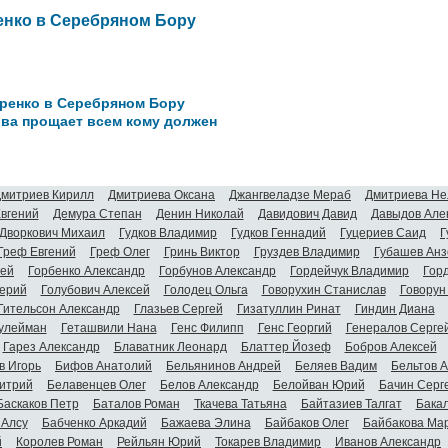
енко в Серебряном Бору
ренко в Серебряном Бору
ва прощает всем кому должен
митриев Кирилл
Дмитриева Оксана
Джангвеладзе Мераб
Дмитриева Не
Евгений
Демура Степан
Денин Николай
Давидович Давид
Давыдов Але
Дворкович Михаил
Гудков Владимир
Гудков Геннадий
Гуцериев Саид
Г
Греф Евгений
Греф Олег
Гринь Виктор
Груздев Владимир
Губашев Анз
гей
Горбенко Александр
Горбунов Александр
Гордейчук Владимир
Гор
ерий
Голубович Алексей
Голодец Ольга
Говорухин Станислав
Говорун
Гительсон Александр
Глазьев Сергей
Гизатуллин Ринат
Гиндин Диана
улейман
Геташвили Нана
Генс Филипп
Генс Георгий
Генералов Серге
Гарез Александр
Блаватник Леонард
Блаттер Йозеф
Бобров Алексей
в Игорь
Бифов Анатолий
Бельянинов Андрей
Беляев Вадим
Бельтов 
итрий
Белавенцев Олег
Белов Александр
Белойван Юрий
Бачин Серг
Баскаков Петр
Баталов Роман
Ткачева Татьяна
Байтазиев Талгат
Бакал
 Алсу
Бабченко Аркадий
Бажаева Элина
Байбаков Олег
Байбакова Ма
й
Королев Роман
Рейльян Юрий
Токарев Владимир
Иванов Александр