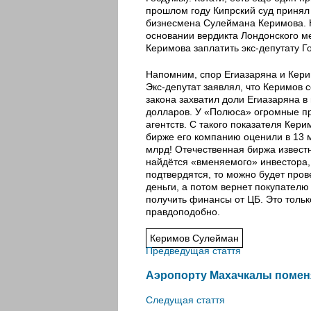
прошлом году Кипрский суд принял
бизнесмена Сулеймана Керимова. К
основании вердикта Лондонского м
Керимова заплатить экс-депутату 
Напомним, спор Егиазаряна и Кери
Экс-депутат заявлял, что Керимов
закона захватил доли Егиазаряна в
долларов. У «Полюса» огромные пр
агентств. С такого показателя Кер
бирже его компанию оценили в 13 
млрд! Отечественная биржа известн
найдётся «вменяемого» инвестора,
подтвердятся, то можно будет про
деньги, а потом вернет покупателю 
получить финансы от ЦБ. Это тольк
правдоподобно.
Керимов Сулейман
Предведущая стаття
Аэропорту Махачкалы помен
Следущая стаття