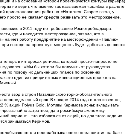
зации и на основании которой проектируются контуры карьера)
перты не верят, что именно так называемая «ошибка в расчете
й приостановления работ на «Наталке». Скорее всего, у
го просто не хватает средств развивать это месторождение.
лицензию в 2011 году по требованию Роспотребнадзора.
асти, где и находится месторождение, заявил, что в
й» начнёт работу предприятие на месторождении «Павлик»
е при выходе на проектную мощность будет добывать до шести
а теперь в интересах региона, который просто-напросто не
 недоволен: «Мы бы хотели бы получить от руководства
ния по поводу их дальнейших планов по освоению
как это один из приоритетных инвестиционных проектов на
Печеный.
ести ввод в строй Наталкинского горно-обогатительного
а неопределенный срок. В январе 2014 года стало известно,
22 % акций Polyus Gold. Мотивы Керимова ясны: вкладывать
о чрезвычайно затратное, да и российскую экономику
ший вариант – это избавиться от акций, но для этого надо их
ется заниматься Керимов.
горнодобывающего и перерабатывающего предприятия на базе