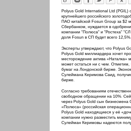
Polyus Gold International Ltd (PG
крупнейшего российского золотодо
ПАО китайской Fosun Group за $2 м
Сбербанком, нуждается в одобрении
компании "Полюса" и "Ростеха" "СЛ
доля Fosun в СП будет всего 12,5%
Эксперты утверждают, что Polyus 
Polyus Gold миллиардера хочет про
месторождение актива «Наталка» мо
может остаться ни с чем. Отметим,
бумаг на Лондонской бирже. Эконом
Сулеймана Керимова Саид, получивш
бирже.
Согласно требованиям отечественно
свободном обращении на 10%. Сейч
через Polyus Gold сын бизнесмена
«Полюса» (российская операционная
Polyus Gold находящиеся у её «до
компании нужно разместить минимум
Сулейман Керимовы надеются полу