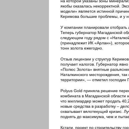
на которой указаны зоны минерали
якобы оказалась некорректной. Экс
модели» является истинной причино
Керимова большие проблемы, и у не
У компании планировали отобрать 
Теперь губернатор Магаданской обл
следующем году рядом с «Наталко
(принадлежит ИК «Арлан»), которо
тонн золота ежегодно.
Отзыв лицензии у структур Керимов
получает налогов. Губернатор явно
«Полюс Золота» внятные разъясне
Наталкинского месторождения, так 
территории», — отметил господин 
Polyus Gold приняла решение перен
комбината в Магаданской области н
что миллиардер может продать 40,
новые средства в разработку – дел
охватывает вялотекущий кризис. Луч
поднять до максимума, чем и пыта
Кстати, проект по строительству 