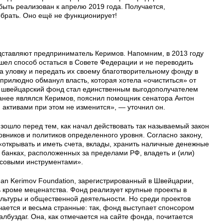
ыть реализован к апрелю 2019 года. Получается,
обрать. Оно ещё не функционирует!
едставляют предприниматель Керимов. Напомним, в 2013 году
ел способ остаться в Совете Федерации и не переводить
а уловку и передать их своему благотворительному фонду в
прилюдно обманул власть, которая хотела «очиститься» от
а швейцарский фонд стал единственным выгодополучателем
анее являлся Керимов, пояснил помощник сенатора Антон
 активами при этом не изменится», — уточнил он.
ошло перед тем, как начал действовать так называемый закон
овников и политиков определенного уровня. Согласно закону,
открывать и иметь счета, вклады, хранить наличные денежные
 банках, расположенных за пределами РФ, владеть и (или)
совыми инструментами».
an Kerimov Foundation, зарегистрированный в Швейцарии,
 кроме меценатства. Фонд реализует крупные проекты в
ультуры и общественной деятельности. Но среди проектов
чается и весьма странные: так, фонд выступает спонсором
албуздаг. Она, как отмечается на сайте фонда, почитается