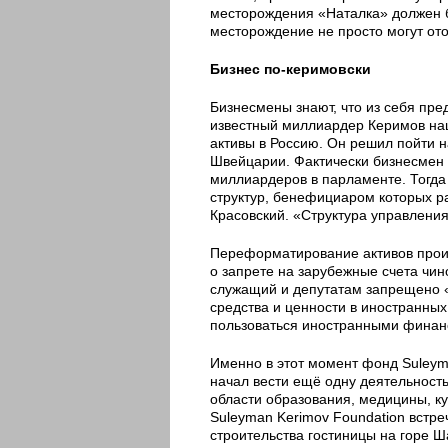
месторождения «Наталка» должен б
месторождение не просто могут от
Бизнес по-керимовски
Бизнесмены знают, что из себя пр
известный миллиардер Керимов наш
активы в Россию. Он решил пойти н
Швейцарии. Фактически бизнесмен 
миллиардеров в парламенте. Тогд
структур, бенефициаром которых р
Красовский. «Структура управления
Переформатирование активов произ
о запрете на зарубежные счета чин
служащий и депутатам запрещено «
средства и ценности в иностранных
пользоваться иностранными финан
Именно в этот момент фонд Suleym
начал вести ещё одну деятельность
области образования, медицины, к
Suleyman Kerimov Foundation встре
строительства гостиницы на горе Ш