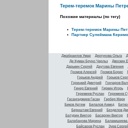
Терем-теремок Марины Петр
Похожие материалы (по тегу)
Терем-теремок Марины Пет
Партнер Сулеймана Керимо
Джабраилов Умар
Дергунова Ольга
Д
Де Куман Бруно Чарльз
Двоскин 
Дарькин Сергей
Даутова Евгения
Громов Алексей
Громов Борис
Горьков Андрей
Горьков Сер
Горицкий Дмитрий
Гончаров Вал
Гинер Евгений
Гиркин Игорь
Геремеев Руслан
Геремеев С
Гасангаджиев Гасан
Гарбер Марк
Биков Артем
Билалов Ахмед
Битко
Бернштам Евгений
Безделов Дм
Батурин Виктор
Басаргин Виктор
Балабанова Марина
Балакишиева
Байсаров Руслан
Зуев Серге