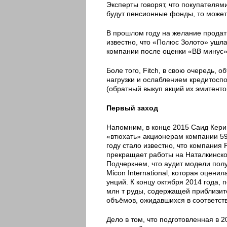
Эксперты говорят, что покупателям
будут пенсионные фонды, то может
В прошлом году на желание продать
известно, что «Полюс Золото» ушла 
компании после оценки «ВВ минус»
Боле того, Fitch, в свою очередь,
нагрузки и ослаблением кредитосп
(обратный выкуп акций их эмитенто
Первый заход
Напомним, в конце 2015 Саид Керим
«втюхать» акционерам компании 59,
году стало известно, что компания
прекращает работы на Наталкинско
Подчеркнем, что аудит модели пол
Micon International, которая оцени
унций. К концу октября 2014 года,
млн т руды, содержащей приблизите
объёмов, ожидавшихся в соответст
Дело в том, что подготовленная в 