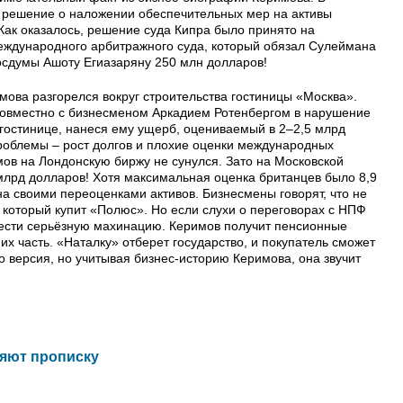
 решение о наложении обеспечительных мер на активы
ак оказалось, решение суда Кипра было принято на
еждународного арбитражного суда, который обязал Сулеймана
Госдумы Ашоту Егиазаряну 250 млн долларов!
мова разгорелся вокруг строительства гостиницы «Москва».
 совместно с бизнесменом Аркадием Ротенбергом в нарушение
 гостинице, нанеся ему ущерб, оцениваемый в 2–2,5 млрд
облемы – рост долгов и плохие оценки международных
имов на Лондонскую биржу не сунулся. Зато на Московской
млрд долларов! Хотя максимальная оценка британцев было 8,9
а своими переоценками активов. Бизнесмены говорят, что не
 который купит «Полюс». Но если слухи о переговорах с НПФ
вести серьёзную махинацию. Керимов получит пенсионные
их часть. «Наталку» отберет государство, и покупатель сможет
о версия, но учитывая бизнес-историю Керимова, она звучит
яют прописку