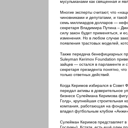
мусульманами как священная и явл
Многие эксперты считают, что «нац
чиновниками и депутатами, и такой
семь миллиардов долларов — нефо
секретаря Владимира Путина – Дмит
силу закон будет применяться, и ес
изменения. Но в любом случае зак
появления трастовых моделей, кото
Также передача бенефициарных пра
Suleyman Kerimov Foundation прив
зайцев — остался в парламенте и с
секретаря президента понятно, что
только ответных действий.
Когда Керимов избирался в Совет 
передал активы в доверительное у
бизнесе Сулеймана Керимова фигур
Голд», крупнейшая строительная к
компания, работающая на фондовых
владел футбольным клубом «Анжи»
Сулейман Керимов представляет в 
Госдумы). Кстати, есть ещё один 