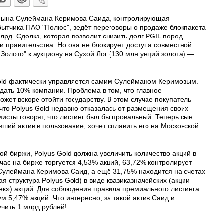
IL) сына Сулеймана Керимова Саида, контролирующая
бытчика ПАО "Полюс", ведёт переговоры о продаже блокпакета
лрд. Сделка, которая позволит снизить долг PGIL перед
 правительства. Но она не блокирует доступа совместной
 Золото" к аукциону на Сухой Лог (130 млн унций золота) —
.
Gold фактически управляется самим Сулейманом Керимовым.
дать 10% компании. Проблема в том, что главное
жет вскоре отойти государству. В этом случае покупатель
 что Polyus Gold недавно отказалась от размещения своих
исты говорят, что листинг был бы провальный. Теперь сын
ий актив в пользование, хочет сплавить его на Московской
й биржи, Polyus Gold должна увеличить количество акций в
ас на бирже торгуется 4,53% акций, 63,72% контролирует
 Сулеймана Керимова Саид, а ещё 31,75% находится на счетах
 структура Polyus Gold) в виде квазиказначейских (акции
чек») акций. Для соблюдения правила премиального листинга
 5,47% акций. Что интересно, за такой актив Саид и
чить 1 млрд рублей!