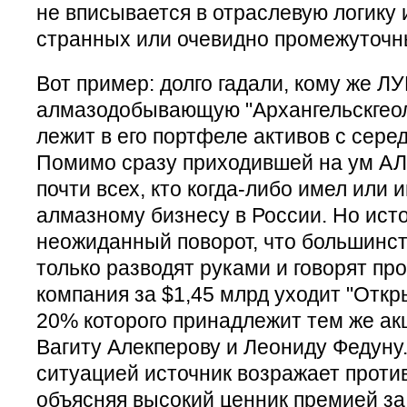
не вписывается в отраслевую логику 
странных или очевидно промежуточн
Вот пример: долго гадали, кому же 
алмазодобывающую "Архангельскгеол
лежит в его портфеле активов с серед
Помимо сразу приходившей на ум А
почти всех, кто когда-либо имел или 
алмазному бизнесу в России. Но ист
неожиданный поворот, что большинс
только разводят руками и говорят про
компания за $1,45 млрд уходит "Откр
20% которого принадлежит тем же 
Вагиту Алекперову и Леониду Федуну
ситуацией источник возражает против
объясняя высокий ценник премией за 