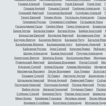
Громов Алексей
Громов Борис
Греф Евгений
Греф Олег
Г
Горьков Андрей
Горьков Сергей
Горбенко Александр
Г
Горицкий Дмитрий
Гончаров Валерий
Голубович Алексей
Г
Гинер Евгений
Гиркин Игорь
Гительсон Александр
Глазь
Геремеев Руслан
Геремеев Сулейман
Геташвили Нана
Гасангаджиев Гасан
Гарбер Марк
Гарез Александр
Блаватни
Биков Артем
Билалов Ахмед
Битков Игорь
Бифов Анатолий
Бернштам Евгений
Безделов Дмитрий
Белавенцев Олег
Б
Батурин Виктор
Басаргин Виктор
Баскаков Петр
Баталов Ром
Балабанова Марина
Балакишиева Алсу
Бабченко Аркадий
Б
Байсаров Руслан
Зуев Сергей
Королев Роман
Рейльян
Шохин Александр
Быков Анатолий
Плутник Александр
Харитонин Виктор
Шпигель Борис
Белозерцев Иван
Мордашо
Пумпянский Дмитрий
Щербаков Владимир
Попов Сергей
Мел
Курченко Сергей
Алиев Ильхам
Алиева Мехрибан
Медведе
Магомедов Магомед
Лисин Владимир
Хан Герман
Золотов 
Гильварг Сергей
Тё Павел
Аветисян Артем
Захарченко 
Шульгинов Николай
Муров Андрей
Ливинский Павел
Собча
Патрушев Николай
Патрушев Андрей
Песков Дмитрий
Путин
Вайно Антон
Зюганов Геннадий
Грудинин Павел
Палиха
Собянин Сергей
Бирюков Петр
Ракова Анастасия
Шамалов 
Минц Борис
Каримова Гульнара
Деловые линии
Лесин Миха
Керимов Сулейман
Богатиков Александр
Молчанов Андр