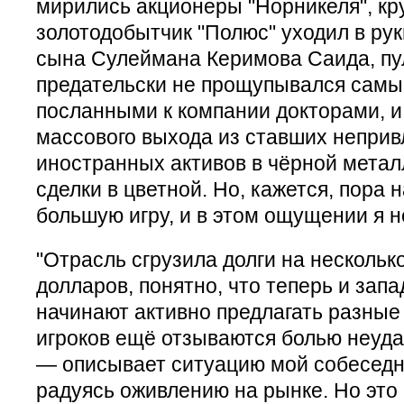
мирились акционеры "Норникеля", к
золотодобытчик "Полюс" уходил в ру
сына Сулеймана Керимова Саида, пу
предательски не прощупывался сам
посланными к компании докторами, и
массового выхода из ставших непри
иностранных активов в чёрной метал
сделки в цветной. Но, кажется, пора
большую игру, и в этом ощущении я н
"Отрасль сгрузила долги на нескольк
долларов, понятно, что теперь и зап
начинают активно предлагать разные 
игроков ещё отзываются болью неуда
— описывает ситуацию мой собеседн
радуясь оживлению на рынке. Но это