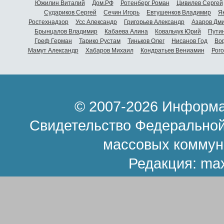
Южилин Виталий
Дом.РФ
Ротенберг Роман
Цивилев Сергей
Судариков Сергей
Сечин Игорь
Евтушенков Владимир
Я
Ростехнадзор
Усс Александр
Григорьев Александр
Азаров Дм
Брынцалов Владимир
Кабаева Алина
Ковальчук Юрий
Пути
Греф Герман
Тарико Рустам
Тиньков Олег
Нисанов Год
Во
Мамут Александр
Хабаров Михаил
Кондратьев Вениамин
Рог
© 2007-2026 Информа
Свидетельство Федеральной
массовых коммун
Редакция:
ma