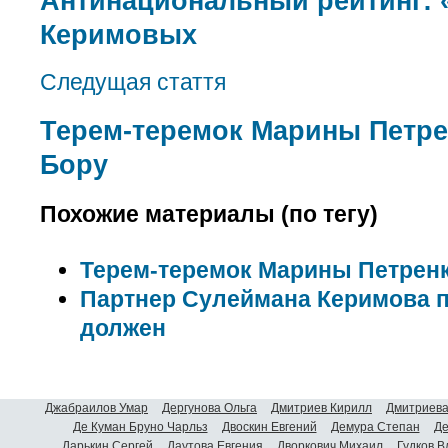
Антинациональный рейтинг:
Керимовых
Следущая стаття
Терем-теремок Марины Петре
Бору
Похожие материалы (по тегу)
Терем-теремок Марины Петрен
Партнер Сулеймана Керимова п
должен
Джабраилов Умар
Дергунова Ольга
Дмитриев Кирилл
Дмитриева
Де Куман Бруно Чарльз
Двоскин Евгений
Демура Степан
Де
Дарькин Сергей
Даутова Евгения
Дворкович Михаил
Гудков 