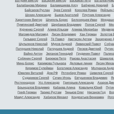
Батурин Виктор
Басаргин Виктор
Баскаков Петр
Баталов Ром
Балабанова Марина
Балакишиева Алсу
Бабченко Аркадий
Б
Байсаров Руслан
Зуев Сергей
Королев Роман
Рейльян
Шохин Александр
Быков Анатолий
Плутник Александр
Харитонин Виктор
Шпигель Борис
Белозерцев Иван
Мордашо
Пумпянский Дмитрий
Щербаков Владимир
Попов Сергей
Мел
Курченко Сергей
Алиев Ильхам
Алиева Мехрибан
Медведе
Магомедов Магомед
Лисин Владимир
Хан Герман
Золотов 
Гильварг Сергей
Тё Павел
Аветисян Артем
Захарченко 
Шульгинов Николай
Муров Андрей
Ливинский Павел
Собча
Патрушев Николай
Патрушев Андрей
Песков Дмитрий
Путин
Вайно Антон
Зюганов Геннадий
Грудинин Павел
Палиха
Собянин Сергей
Бирюков Петр
Ракова Анастасия
Шамалов 
Минц Борис
Каримова Гульнара
Деловые линии
Лесин Миха
Керимов Сулейман
Богатиков Александр
Молчанов Андр
Южилин Виталий
Дом.РФ
Ротенберг Роман
Цивилев Сергей
Судариков Сергей
Сечин Игорь
Евтушенков Владимир
Я
Ростехнадзор
Усс Александр
Григорьев Александр
Азаров Дм
Брынцалов Владимир
Кабаева Алина
Ковальчук Юрий
Пути
Греф Герман
Тарико Рустам
Тиньков Олег
Нисанов Год
Во
Мамут Александр
Хабаров Михаил
Кондратьев Вениамин
Рог