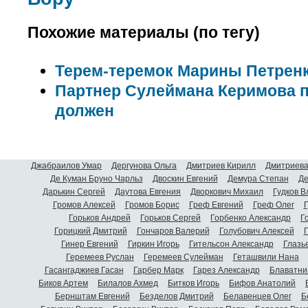
Похожие материалы (по тегу)
Терем-теремок Марины Петрен
Партнер Сулеймана Керимова п
должен
Джабраилов Умар
Дергунова Ольга
Дмитриев Кирилл
Дмитриева
Де Куман Бруно Чарльз
Двоскин Евгений
Демура Степан
Де
Дарькин Сергей
Даутова Евгения
Дворкович Михаил
Гудков 
Громов Алексей
Громов Борис
Греф Евгений
Греф Олег
Г
Горьков Андрей
Горьков Сергей
Горбенко Александр
Г
Горицкий Дмитрий
Гончаров Валерий
Голубович Алексей
Г
Гинер Евгений
Гиркин Игорь
Гительсон Александр
Глазь
Геремеев Руслан
Геремеев Сулейман
Геташвили Нана
Гасангаджиев Гасан
Гарбер Марк
Гарез Александр
Блаватни
Биков Артем
Билалов Ахмед
Битков Игорь
Бифов Анатолий
Бернштам Евгений
Безделов Дмитрий
Белавенцев Олег
Б