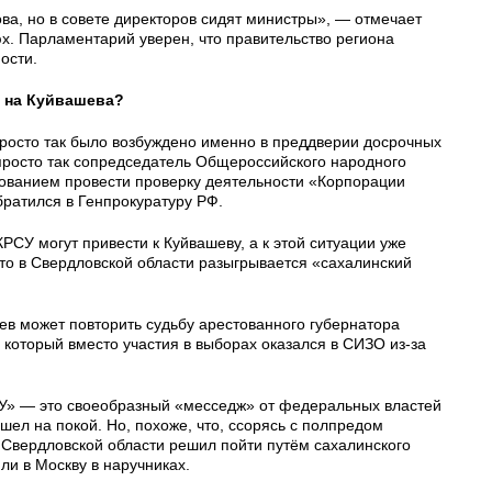
а, но в совете директоров сидят министры», — отмечает
х. Парламентарий уверен, что правительство региона
ости.
я на Куйвашева?
просто так было возбуждено именно в преддверии досрочных
 просто так сопредседатель Общероссийского народного
ованием провести проверку деятельности «Корпорации
братился в Генпрокуратуру РФ.
 КРСУ могут привести к Куйвашеву, а к этой ситуации уже
то в Свердловской области разыгрывается «сахалинский
ев может повторить судьбу арестованного губернатора
который вместо участия в выборах оказался в СИЗО из-за
СУ» — это своеобразный «месседж» от федеральных властей
шел на покой. Но, похоже, что, ссорясь с полпредом
 Свердловской области решил пойти путём сахалинского
ли в Москву в наручниках.