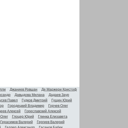
лли
Джаниев Ровшан
Де Маржери Кристоф
ксандр
Давыдова Милана
Дадаев Заур
усев Павел
Гудков Дмитрий
Гущин Юрий
ор
Городецкий Владимир
Горчев Олег
деев Алексей
Гореславский Алексей
 Олег
Глоцер Юрий
Глинка Елизавета
Герасимов Валерий
Гергиев Валерий
й
Геллер Александр
Гасанов Бабек