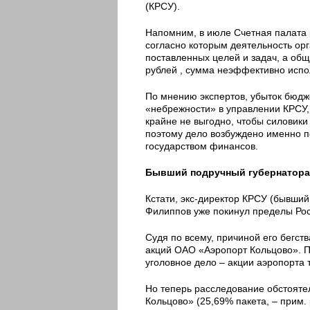
(КРСУ).
Напомним, в июле Счетная палата 
согласно которым деятельность орг
поставленных целей и задач, а об
рублей , сумма неэффективно испо
По мнению экспертов, убыток бюдже
«небрежности» в управлении КРСУ,
крайне не выгодно, чтобы силовик
поэтому дело возбуждено именно 
государством финансов.
Бывший подручный губернатора 
Кстати, экс-директор КРСУ (бывши
Филиппов уже покинул пределы Рос
Судя по всему, причиной его бегст
акций ОАО «Аэропорт Кольцово». 
уголовное дело – акции аэропорта 
Но теперь расследование обстоят
Кольцово» (25,69% пакета, – прим. 