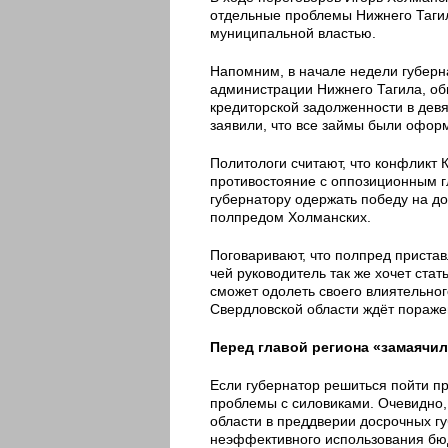
отдельные проблемы Нижнего Тагил
муниципальной властью.
Напомним, в начале недели губерн
администрации Нижнего Тагила, обв
кредиторской задолженности в девя
заявили, что все займы были офор
Политологи считают, что конфликт 
противостояние с оппозиционным г
губернатору одержать победу на до
полпредом Холманских.
Поговаривают, что полпред пристав
чей руководитель так же хочет стат
сможет одолеть своего влиятельног
Свердловской области ждёт пораже
Перед главой региона «замаячи
Если губернатор решиться пойти пр
проблемы с силовиками. Очевидно,
области в преддверии досрочных г
неэффективного использования бю