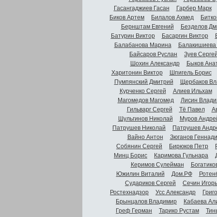
Гасангаджиев Гасан
Гарбер Марк
Биков Артем
Билалов Ахмед
Битко
Бернштам Евгений
Безделов Дм
Батурин Виктор
Басаргин Виктор
Балабанова Марина
Балакишиева
Байсаров Руслан
Зуев Серге
Шохин Александр
Быков Ана
Харитонин Виктор
Шпигель Борис
Пумпянский Дмитрий
Щербаков Вл
Курченко Сергей
Алиев Ильхам
Магомедов Магомед
Лисин Влади
Гильварг Сергей
Тё Павел
А
Шульгинов Николай
Муров Андре
Патрушев Николай
Патрушев Андр
Вайно Антон
Зюганов Геннад
Собянин Сергей
Бирюков Петр
Минц Борис
Каримова Гульнара
Керимов Сулейман
Богатико
Южилин Виталий
Дом.РФ
Ротен
Судариков Сергей
Сечин Игор
Ростехнадзор
Усс Александр
Григ
Брынцалов Владимир
Кабаева Ал
Греф Герман
Тарико Рустам
Тин