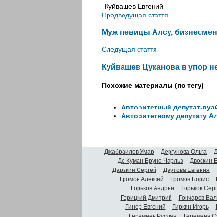
Куйвашев Евгений
Предведущая стаття
Муж певицы Алсу, бизнесмен
Следущая стаття
Куйвашев Цуканова в упор н
Похожие материалы (по тегу)
Авторитетный депутат-вуа
Авторитетному депутату Ал
Джабраилов Умар
Дергунова Ольга
Д
Де Куман Бруно Чарльз
Двоскин 
Дарькин Сергей
Даутова Евгения
Громов Алексей
Громов Борис
Горьков Андрей
Горьков Сер
Горицкий Дмитрий
Гончаров Вал
Гинер Евгений
Гиркин Игорь
Геремеев Руслан
Геремеев С