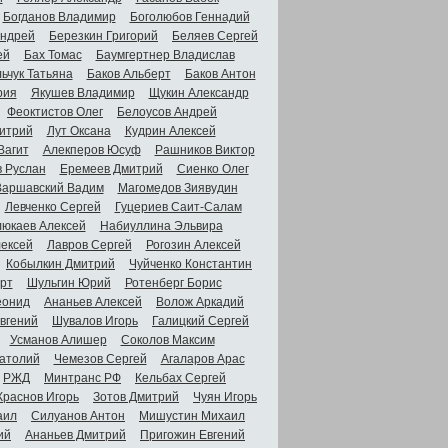
Богданов Владимир
Боголюбов Геннадий
Андрей
Березкин Григорий
Беляев Сергей
ей
Бах Томас
Баумгертнер Владислав
ьчук Татьяна
Баков Альберт
Баков Антон
рия
Якушев Владимир
Щукин Александр
Феоктистов Олег
Белоусов Андрей
итрий
Лут Оксана
Кудрин Алексей
Вагит
Алекперов Юсуф
Рашников Виктор
в Руслан
Еремеев Дмитрий
Сиенко Олег
Варшавский Вадим
Магомедов Зиявудин
Левченко Сергей
Гуцериев Саит-Салам
люкаев Алексей
Набиуллина Эльвира
ексей
Лавров Сергей
Рогозин Алексей
Кобылкин Дмитрий
Чуйченко Константин
рт
Шульгин Юрий
Ротенберг Борис
еонид
Ананьев Алексей
Волож Аркадий
вгений
Шувалов Игорь
Галицкий Сергей
Усманов Алишер
Соколов Максим
атолий
Чемезов Сергей
Агаларов Арас
РЖД
Минтранс РФ
Кельбах Сергей
Краснов Игорь
Зотов Дмитрий
Чуян Игорь
аил
Силуанов Антон
Мишустин Михаил
ий
Ананьев Дмитрий
Пригожин Евгений