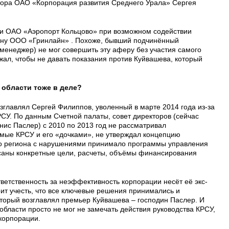
тора ОАО «Корпорация развития Среднего Урала» Сергея
ии ОАО «Аэропорт Кольцово» при возможном содействии
ону ООО «Гринлайн» . Похоже, бывший подчинённый
менеджер) не мог совершить эту аферу без участия самого
жал, чтобы не давать показания против Куйвашева, который
области тоже в деле?
зглавлял Сергей Филиппов, уволенный в марте 2014 года из-за
СУ. По данным Счетной палаты, совет директоров (сейчас
нис Паслер) с 2010 по 2013 год не рассматривал
мые КРСУ и его «дочками», не утверждал концепцию
во региона с нарушениями принимало программы управления
саны конкретные цели, расчеты, объёмы финансирования
тветственность за неэффективность корпорации несёт её экс-
ит учесть, что все ключевые решения принимались и
оторый возглавлял премьер Куйвашева – господин Паслер. И
области просто не мог не замечать действия руководства КРСУ,
корпорации.