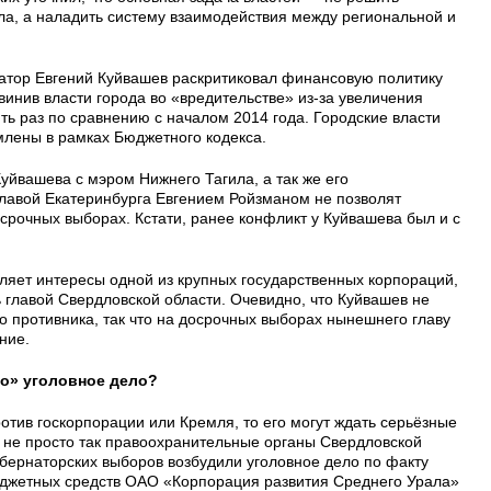
а, а наладить систему взаимодействия между региональной и
атор Евгений Куйвашев раскритиковал финансовую политику
инив власти города во «вредительстве» из-за увеличения
ть раз по сравнению с началом 2014 года. Городские власти
млены в рамках Бюджетного кодекса.
Куйвашева с мэром Нижнего Тагила, а так же его
лавой Екатеринбурга Евгением Ройзманом не позволят
срочных выборах. Кстати, ранее конфликт у Куйвашева был и с
ляет интересы одной из крупных государственных корпораций,
ь главой Свердловской области. Очевидно, что Куйвашев не
о противника, так что на досрочных выборах нынешнего главу
ние.
ло» уголовное дело?
отив госкорпорации или Кремля, то его могут ждать серьёзные
 не просто так правоохранительные органы Свердловской
убернаторских выборов возбудили уголовное дело по факту
джетных средств ОАО «Корпорация развития Среднего Урала»