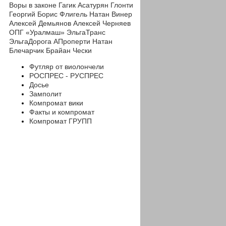
Воры в законе
Гагик Асатурян
Глонти
Георгий
Борис Флигель
Натан Винер
Алексей Демьянов
Алексей Черняев
ОПГ «Уралмаш»
ЭльгаТранс
ЭльгаДорога
АПроперти
Натан
Блечарчик
Брайан Чески
Футляр от виолончели
РОСПРЕС - РУСПРЕС
Досье
Замполит
Компромат вики
Факты и компромат
Компромат ГРУПП