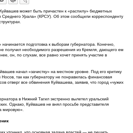
Куйвашев может быть причастен к «распилу» бюджетных
 Среднего Урала» (КРСУ). Об этом сообщили корреспонденту
труктурах.
 начинается подготовка к выборам губернатора. Конечно,
и не получил необходимого разрешения из Кремля, дающего ем
нее, он, по слухам, все равно хочет принять участие в
йвашев начал «зачистку» на местном уровне. Под его критику
 Носов, так как губернатору не понравилась финансовая
сов отверг все обвинения Куйвашева, заявив, что город «чужих
бернатора в Нижний Тагил экстренно вылетел уральский
ких. Однако, Куйвашев не внял просьбе представителя
на мировую».
рник
их уточнил, что основная задача властей — не решить