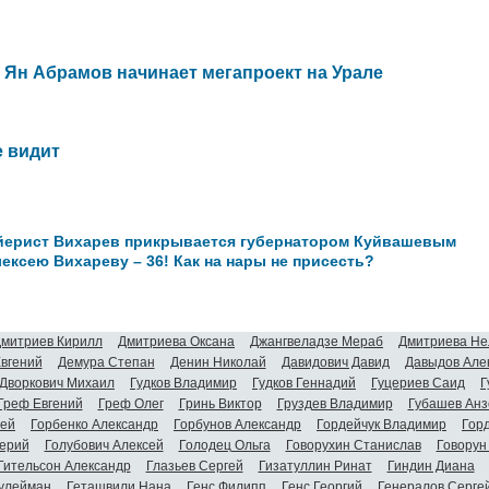
 Ян Абрамов начинает мегапроект на Урале
е видит
йерист Вихарев прикрывается губернатором Куйвашевым
ексею Вихареву – 36! Как на нары не присесть?
митриев Кирилл
Дмитриева Оксана
Джангвеладзе Мераб
Дмитриева Не
Евгений
Демура Степан
Денин Николай
Давидович Давид
Давыдов Але
Дворкович Михаил
Гудков Владимир
Гудков Геннадий
Гуцериев Саид
Г
Греф Евгений
Греф Олег
Гринь Виктор
Груздев Владимир
Губашев Анз
гей
Горбенко Александр
Горбунов Александр
Гордейчук Владимир
Гор
ерий
Голубович Алексей
Голодец Ольга
Говорухин Станислав
Говорун
Гительсон Александр
Глазьев Сергей
Гизатуллин Ринат
Гиндин Диана
улейман
Геташвили Нана
Генс Филипп
Генс Георгий
Генералов Серге