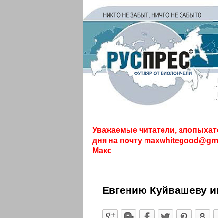
Уважаемые читатели, злопыхат
дня на почту
maxwhitegood@gma
Макс
Евгению Куйвашеву и