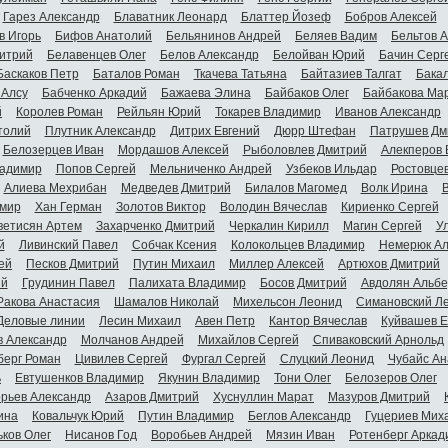
Гарез Александр
Блаватник Леонард
Блаттер Йозеф
Бобров Алексей
в Игорь
Бифов Анатолий
Бельянинов Андрей
Беляев Вадим
Бельтов 
итрий
Белавенцев Олег
Белов Александр
Белойван Юрий
Бачин Серг
Баскаков Петр
Баталов Роман
Ткачева Татьяна
Байтазиев Талгат
Бакал
 Алсу
Бабченко Аркадий
Бажаева Элина
Байбаков Олег
Байбакова Ма
й
Королев Роман
Рейльян Юрий
Токарев Владимир
Иванов Александр
толий
Плутник Александр
Дитрих Евгений
Дюрр Штефан
Патрушев Дм
Белозерцев Иван
Мордашов Алексей
Рыболовлев Дмитрий
Алекперов 
адимир
Попов Сергей
Мельниченко Андрей
Узбеков Ильдар
Ростовце
Алиева Мехрибан
Медведев Дмитрий
Билалов Магомед
Волк Ирина
мир
Хан Герман
Золотов Виктор
Володин Вячеслав
Кириенко Сергей
ветисян Артем
Захарченко Дмитрий
Черкалин Кирилл
Магин Сергей
У
й
Ливинский Павел
Собчак Ксения
Колокольцев Владимир
Немерюк Ал
ей
Песков Дмитрий
Путин Михаил
Миллер Алексей
Артюхов Дмитрий
ий
Грудинин Павел
Палихата Владимир
Босов Дмитрий
Авдолян Альбе
Ракова Анастасия
Шамалов Николай
Михельсон Леонид
Симановский Л
Деловые линии
Лесин Михаил
Авен Петр
Кантор Вячеслав
Куйвашев Е
в Александр
Молчанов Андрей
Михайлов Сергей
Спиваковский Арнольд
берг Роман
Цивилев Сергей
Фургал Сергей
Слуцкий Леонид
Чубайс Ан
ь
Евтушенков Владимир
Якунин Владимир
Тони Олег
Белозеров Олег
орьев Александр
Азаров Дмитрий
Хуснуллин Марат
Мазуров Дмитрий
ина
Ковальчук Юрий
Путин Владимир
Беглов Александр
Гуцериев Мих
ьков Олег
Нисанов Год
Воробьев Андрей
Мязин Иван
Ротенберг Аркад