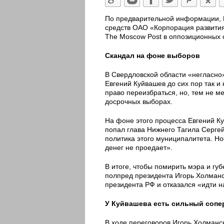
По предварительной информации, 
средств ОАО «Корпорация развития
The Moscow Post в оппозиционных с
Скандал на фоне выборов
В Свердловской области «негласно»
Евгений Куйвашев до сих пор так 
право переизбраться, но, тем не ме
досрочных выборах.
На фоне этого процесса Евгений Ку
попал глава Нижнего Тагила Сергей
политика этого муниципалитета. Но
денег не проедает».
В итоге, чтобы помирить мэра и гу
полпред президента Игорь Холманс
президента РФ и отказался «идти 
У Куйвашева есть сильный сопе
В ходе переговоров Игорь Холманск