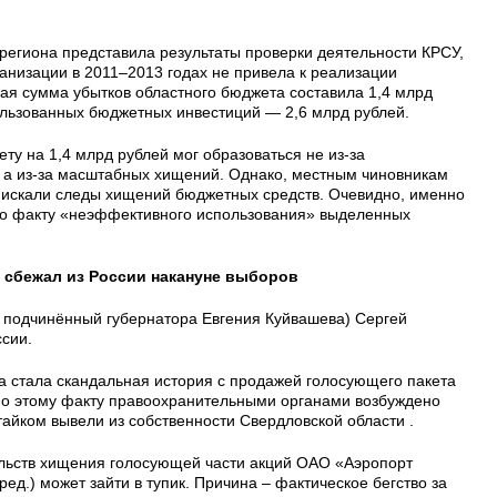
региона представила результаты проверки деятельности КРСУ,
анизации в 2011–2013 годах не привела к реализации
щая сумма убытков областного бюджета составила 1,4 млрд
льзованных бюджетных инвестиций — 2,6 млрд рублей.
ту на 1,4 млрд рублей мог образоваться не из-за
 а из-за масштабных хищений. Однако, местным чиновникам
и искали следы хищений бюджетных средств. Очевидно, именно
по факту «неэффективного использования» выделенных
сбежал из России накануне выборов
й подчинённый губернатора Евгения Куйвашева) Сергей
сии.
ва стала скандальная история с продажей голосующего пакета
По этому факту правоохранительными органами возбуждено
тайком вывели из собственности Свердловской области .
ельств хищения голосующей части акций ОАО «Аэропорт
ред.) может зайти в тупик. Причина – фактическое бегство за