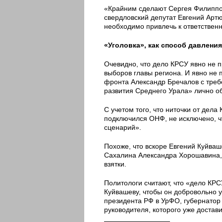
«Крайним сделают Сергея Филиппов
свердловский депутат Евгений Артю
необходимо привлечь к ответственн
«Уголовка», как способ давлени
Очевидно, что дело КРСУ явно не 
выборов главы региона. И явно не
фронта Александр Бречалов с треб
развития Среднего Урала» лично о
С учетом того, что ниточки от дела
подключился ОНФ, не исключено, ч
сценарий».
Похоже, что вскоре Евгений Куйваш
Сахалина Александра Хорошавина, 
взятки.
Политологи считают, что «дело КР
Куйвашеву, чтобы он добровольно у
президента РФ в УрФО, губернатор
руководителя, которого уже достави