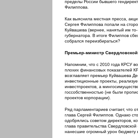
пределы России бывшего гендирек
Филиппова.
Как выяснила местная пресса, акц
Сергея Филиппова попали на стор
Куйвашева (вернее, нанятый им то-
губернатора. В итоге Филиппов сбе
собрался переизбираться?
Премьер-министр Свердловской 
Напомним, что с 2010 года КРСУ во
плохих финансовых показателей КР
возглавляет премьер Куйвашева Де
инвестиционные проекты, реализуе
инвестпроектов, а мингосимущест
госсобственностью (не были пропи
проектов корпорации).
Ряд парламентариев считает, что о
глава Сергей Филиппов. Однако сто
одобрялись советом директоров, к
глава правительства Свердловской 
нанесшие огромный урон бюджету 