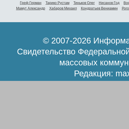
Греф Герман
Тарико Рустам
Тиньков Олег
Нисанов Год
Во
Мамут Александр
Хабаров Михаил
Кондратьев Вениамин
Рог
© 2007-2026 Информа
Свидетельство Федеральной
массовых коммун
Редакция:
ma