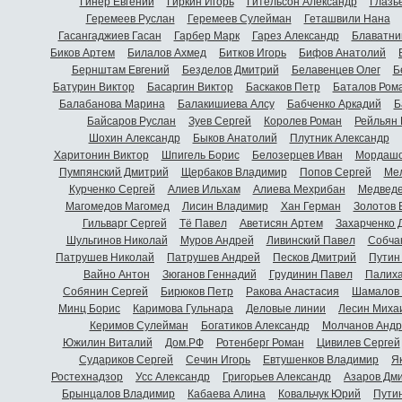
Гинер Евгений
Гиркин Игорь
Гительсон Александр
Глазь
Геремеев Руслан
Геремеев Сулейман
Геташвили Нана
Гасангаджиев Гасан
Гарбер Марк
Гарез Александр
Блаватни
Биков Артем
Билалов Ахмед
Битков Игорь
Бифов Анатолий
Бернштам Евгений
Безделов Дмитрий
Белавенцев Олег
Б
Батурин Виктор
Басаргин Виктор
Баскаков Петр
Баталов Ром
Балабанова Марина
Балакишиева Алсу
Бабченко Аркадий
Б
Байсаров Руслан
Зуев Сергей
Королев Роман
Рейльян
Шохин Александр
Быков Анатолий
Плутник Александр
Харитонин Виктор
Шпигель Борис
Белозерцев Иван
Мордашо
Пумпянский Дмитрий
Щербаков Владимир
Попов Сергей
Мел
Курченко Сергей
Алиев Ильхам
Алиева Мехрибан
Медведе
Магомедов Магомед
Лисин Владимир
Хан Герман
Золотов 
Гильварг Сергей
Тё Павел
Аветисян Артем
Захарченко 
Шульгинов Николай
Муров Андрей
Ливинский Павел
Собча
Патрушев Николай
Патрушев Андрей
Песков Дмитрий
Путин
Вайно Антон
Зюганов Геннадий
Грудинин Павел
Палиха
Собянин Сергей
Бирюков Петр
Ракова Анастасия
Шамалов 
Минц Борис
Каримова Гульнара
Деловые линии
Лесин Миха
Керимов Сулейман
Богатиков Александр
Молчанов Андр
Южилин Виталий
Дом.РФ
Ротенберг Роман
Цивилев Сергей
Судариков Сергей
Сечин Игорь
Евтушенков Владимир
Я
Ростехнадзор
Усс Александр
Григорьев Александр
Азаров Дм
Брынцалов Владимир
Кабаева Алина
Ковальчук Юрий
Пути