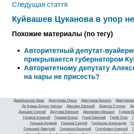
Следущая стаття
Куйвашев Цуканова в упор не
Похожие материалы (по тегу)
Авторитетный депутат-вуайери
прикрывается губернатором К
Авторитетному депутату Алексе
на нары не присесть?
Джабраилов Умар
Дергунова Ольга
Дмитриев Кирилл
Дмитриева
Де Куман Бруно Чарльз
Двоскин Евгений
Демура Степан
Де
Дарькин Сергей
Даутова Евгения
Дворкович Михаил
Гудков 
Громов Алексей
Громов Борис
Греф Евгений
Греф Олег
Г
Горьков Андрей
Горьков Сергей
Горбенко Александр
Г
Горицкий Дмитрий
Гончаров Валерий
Голубович Алексей
Г