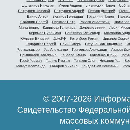
Шульгинов Николай
Муров Андрей
Ливинский Павел
Собча
Патрушев Николай
Патрушев Андрей
Песков Дмитрий
Путин
Вайно Антон
Зюганов Геннадий
Грудинин Павел
Палиха
Собянин Сергей
Бирюков Петр
Ракова Анастасия
Шамалов 
Минц Борис
Каримова Гульнара
Деловые линии
Лесин Миха
Керимов Сулейман
Богатиков Александр
Молчанов Андр
Южилин Виталий
Дом.РФ
Ротенберг Роман
Цивилев Сергей
Судариков Сергей
Сечин Игорь
Евтушенков Владимир
Я
Ростехнадзор
Усс Александр
Григорьев Александр
Азаров Дм
Брынцалов Владимир
Кабаева Алина
Ковальчук Юрий
Пути
Греф Герман
Тарико Рустам
Тиньков Олег
Нисанов Год
Во
Мамут Александр
Хабаров Михаил
Кондратьев Вениамин
Рог
© 2007-2026 Информа
Свидетельство Федеральной
массовых коммун