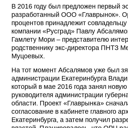
В 2016 году был предложен первый э
разработанный ООО «Главрынок». Ор
процентов принадлежит совладельцу
компании «Русград» Павлу Абсалямов
Гамлету Мори – представителю интер
родственнику экс-директора ПНТЗ М
Муцоевых.
На тот момент Абсалямов уже был з
администрации Екатеринбурга Влади
который в мае 2016 года занял новую
руководителя администрации губерн
области. Проект «Главрынка» снача
согласование в кабинете главного ар
Екатеринбурга, а затем получил раз
властей. Планировалось, что ОРЦ ра