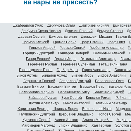
на нары не присесть?
Джабраилов Умар
Дергунова Ольга
Дмитриев Кирилл
Дмитриева
Де Куман Бруно Чарльз
Двоскин Евгений
Демура Степан
Де
Дарькин Сергей
Даутова Евгения
Дворкович Михаил
Гудков 
Громов Алексей
Громов Борис
Греф Евгений
Греф Олег
Г
Горьков Андрей
Горьков Сергей
Горбенко Александр
Г
Горицкий Дмитрий
Гончаров Валерий
Голубович Алексей
Г
Гинер Евгений
Гиркин Игорь
Гительсон Александр
Глазь
Геремеев Руслан
Геремеев Сулейман
Геташвили Нана
Гасангаджиев Гасан
Гарбер Марк
Гарез Александр
Блаватни
Биков Артем
Билалов Ахмед
Битков Игорь
Бифов Анатолий
Бернштам Евгений
Безделов Дмитрий
Белавенцев Олег
Б
Батурин Виктор
Басаргин Виктор
Баскаков Петр
Баталов Ром
Балабанова Марина
Балакишиева Алсу
Бабченко Аркадий
Б
Байсаров Руслан
Зуев Сергей
Королев Роман
Рейльян
Шохин Александр
Быков Анатолий
Плутник Александр
Харитонин Виктор
Шпигель Борис
Белозерцев Иван
Мордашо
Пумпянский Дмитрий
Щербаков Владимир
Попов Сергей
Мел
Курченко Сергей
Алиев Ильхам
Алиева Мехрибан
Медведе
Магомедов Магомед
Лисин Владимир
Хан Герман
Золотов 
Гильварг Сергей
Тё Павел
Аветисян Артем
Захарченко 