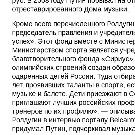
руб. В 2008 году Путин побывал на о
отреставрированного Дома музыки.
Кроме всего перечисленного Ролдуги
председатель правления и учредител
успех». Этот фонд вместе с Министе
Министерством спорта является учр
благотворительного фонда «Сириус».
олимпийских строений создан образо
одаренных детей России. Туда отбира
лет, проявивших таланты в спорте, е
музыке и балете. Дети приезжают в Со
приглашают лучших российских профе
тренеров по их профилю», — описыв
Ролдугин в интервью порталу Belcanto
придумал Путин, подчеркивал музыка