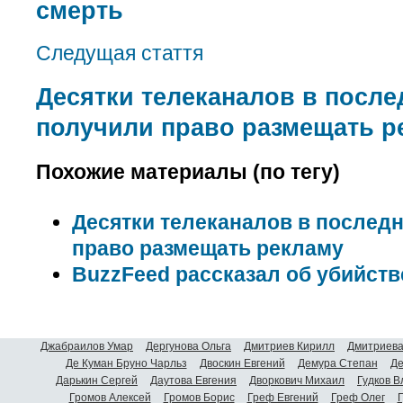
смерть
Следущая стаття
Десятки телеканалов в посл
получили право размещать р
Похожие материалы (по тегу)
Десятки телеканалов в послед
право размещать рекламу
BuzzFeed рассказал об убийст
Джабраилов Умар
Дергунова Ольга
Дмитриев Кирилл
Дмитриева
Де Куман Бруно Чарльз
Двоскин Евгений
Демура Степан
Де
Дарькин Сергей
Даутова Евгения
Дворкович Михаил
Гудков 
Громов Алексей
Громов Борис
Греф Евгений
Греф Олег
Г