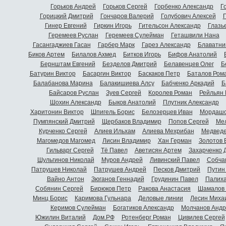
Горьков Андрей
Горьков Сергей
Горбенко Александр
Г
Горицкий Дмитрий
Гончаров Валерий
Голубович Алексей
Г
Гинер Евгений
Гиркин Игорь
Гительсон Александр
Глазь
Геремеев Руслан
Геремеев Сулейман
Геташвили Нана
Гасангаджиев Гасан
Гарбер Марк
Гарез Александр
Блаватни
Биков Артем
Билалов Ахмед
Битков Игорь
Бифов Анатолий
Бернштам Евгений
Безделов Дмитрий
Белавенцев Олег
Б
Батурин Виктор
Басаргин Виктор
Баскаков Петр
Баталов Ром
Балабанова Марина
Балакишиева Алсу
Бабченко Аркадий
Б
Байсаров Руслан
Зуев Сергей
Королев Роман
Рейльян
Шохин Александр
Быков Анатолий
Плутник Александр
Харитонин Виктор
Шпигель Борис
Белозерцев Иван
Мордашо
Пумпянский Дмитрий
Щербаков Владимир
Попов Сергей
Мел
Курченко Сергей
Алиев Ильхам
Алиева Мехрибан
Медведе
Магомедов Магомед
Лисин Владимир
Хан Герман
Золотов 
Гильварг Сергей
Тё Павел
Аветисян Артем
Захарченко 
Шульгинов Николай
Муров Андрей
Ливинский Павел
Собча
Патрушев Николай
Патрушев Андрей
Песков Дмитрий
Путин
Вайно Антон
Зюганов Геннадий
Грудинин Павел
Палиха
Собянин Сергей
Бирюков Петр
Ракова Анастасия
Шамалов 
Минц Борис
Каримова Гульнара
Деловые линии
Лесин Миха
Керимов Сулейман
Богатиков Александр
Молчанов Андр
Южилин Виталий
Дом.РФ
Ротенберг Роман
Цивилев Сергей