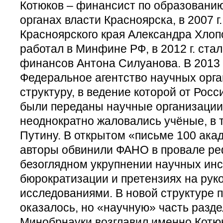
Котюков – финансист по образованию 
органах власти Красноярска, в 2007 г
Красноярского края Александра Хлопо
работал в Минфине РФ, в 2012 г. ста
финансов Антона Силуанова. В 2013 г
Федеральное агентство научных орга
структуру, в ведение которой от Рос
были переданы научные организации
неоднократно жаловались учёные, в 
Путину. В открытом «письме 100 акад
авторы обвинили ФАНО в провале ре
безоглядном укрупнении научных инс
бюрократизации и претензиях на рук
исследованиями. В новой структуре 
оказалось, но «научную» часть разд
Минобрнауки возглавил именно Котю