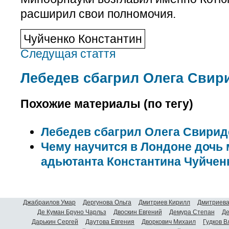
расширил свои полномочия.
Чуйченко Константин
Следущая стаття
Лебедев сбагрил Олега Свир
Похожие материалы (по тегу)
Лебедев сбагрил Олега Свири
Чему научится в Лондоне дочь
адьютанта Константина Чуйчен
Джабраилов Умар
Дергунова Ольга
Дмитриев Кирилл
Дмитриева
Де Куман Бруно Чарльз
Двоскин Евгений
Демура Степан
Де
Дарькин Сергей
Даутова Евгения
Дворкович Михаил
Гудков 