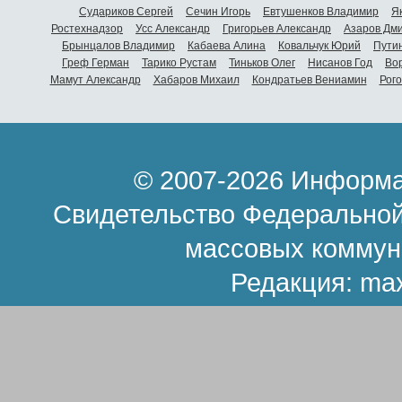
Судариков Сергей
Сечин Игорь
Евтушенков Владимир
Я
Ростехнадзор
Усс Александр
Григорьев Александр
Азаров Дм
Брынцалов Владимир
Кабаева Алина
Ковальчук Юрий
Пути
Греф Герман
Тарико Рустам
Тиньков Олег
Нисанов Год
Во
Мамут Александр
Хабаров Михаил
Кондратьев Вениамин
Рог
© 2007-2026 Информа
Свидетельство Федеральной
массовых коммун
Редакция:
ma