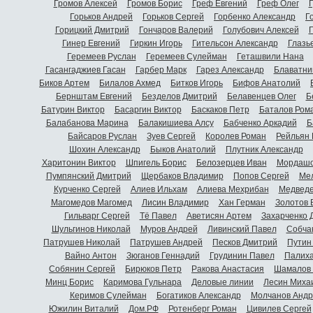
Громов Алексей
Громов Борис
Греф Евгений
Греф Олег
Г
Горьков Андрей
Горьков Сергей
Горбенко Александр
Г
Горицкий Дмитрий
Гончаров Валерий
Голубович Алексей
Г
Гинер Евгений
Гиркин Игорь
Гительсон Александр
Глазь
Геремеев Руслан
Геремеев Сулейман
Геташвили Нана
Гасангаджиев Гасан
Гарбер Марк
Гарез Александр
Блаватни
Биков Артем
Билалов Ахмед
Битков Игорь
Бифов Анатолий
Бернштам Евгений
Безделов Дмитрий
Белавенцев Олег
Б
Батурин Виктор
Басаргин Виктор
Баскаков Петр
Баталов Ром
Балабанова Марина
Балакишиева Алсу
Бабченко Аркадий
Б
Байсаров Руслан
Зуев Сергей
Королев Роман
Рейльян
Шохин Александр
Быков Анатолий
Плутник Александр
Харитонин Виктор
Шпигель Борис
Белозерцев Иван
Мордашо
Пумпянский Дмитрий
Щербаков Владимир
Попов Сергей
Мел
Курченко Сергей
Алиев Ильхам
Алиева Мехрибан
Медведе
Магомедов Магомед
Лисин Владимир
Хан Герман
Золотов 
Гильварг Сергей
Тё Павел
Аветисян Артем
Захарченко 
Шульгинов Николай
Муров Андрей
Ливинский Павел
Собча
Патрушев Николай
Патрушев Андрей
Песков Дмитрий
Путин
Вайно Антон
Зюганов Геннадий
Грудинин Павел
Палиха
Собянин Сергей
Бирюков Петр
Ракова Анастасия
Шамалов 
Минц Борис
Каримова Гульнара
Деловые линии
Лесин Миха
Керимов Сулейман
Богатиков Александр
Молчанов Андр
Южилин Виталий
Дом.РФ
Ротенберг Роман
Цивилев Сергей