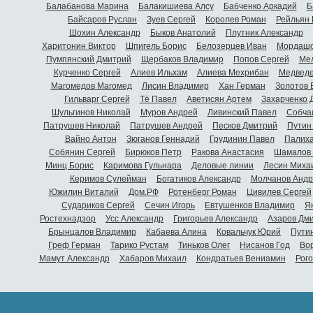
Балабанова Марина
Балакишиева Алсу
Бабченко Аркадий
Б
Байсаров Руслан
Зуев Сергей
Королев Роман
Рейльян
Шохин Александр
Быков Анатолий
Плутник Александр
Харитонин Виктор
Шпигель Борис
Белозерцев Иван
Мордашо
Пумпянский Дмитрий
Щербаков Владимир
Попов Сергей
Мел
Курченко Сергей
Алиев Ильхам
Алиева Мехрибан
Медведе
Магомедов Магомед
Лисин Владимир
Хан Герман
Золотов 
Гильварг Сергей
Тё Павел
Аветисян Артем
Захарченко 
Шульгинов Николай
Муров Андрей
Ливинский Павел
Собча
Патрушев Николай
Патрушев Андрей
Песков Дмитрий
Путин
Вайно Антон
Зюганов Геннадий
Грудинин Павел
Палиха
Собянин Сергей
Бирюков Петр
Ракова Анастасия
Шамалов 
Минц Борис
Каримова Гульнара
Деловые линии
Лесин Миха
Керимов Сулейман
Богатиков Александр
Молчанов Андр
Южилин Виталий
Дом.РФ
Ротенберг Роман
Цивилев Сергей
Судариков Сергей
Сечин Игорь
Евтушенков Владимир
Я
Ростехнадзор
Усс Александр
Григорьев Александр
Азаров Дм
Брынцалов Владимир
Кабаева Алина
Ковальчук Юрий
Пути
Греф Герман
Тарико Рустам
Тиньков Олег
Нисанов Год
Во
Мамут Александр
Хабаров Михаил
Кондратьев Вениамин
Рог