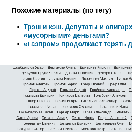
Похожие материалы (по тегу)
Трэш и кэш. Депутаты и олигар
«мусорными» деньгами?
«Газпром» продолжает терять 
Джабраилов Умар
Дергунова Ольга
Дмитриев Кирилл
Дмитриева
Де Куман Бруно Чарльз
Двоскин Евгений
Демура Степан
Де
Дарькин Сергей
Даутова Евгения
Дворкович Михаил
Гудков 
Громов Алексей
Громов Борис
Греф Евгений
Греф Олег
Г
Горьков Андрей
Горьков Сергей
Горбенко Александр
Г
Горицкий Дмитрий
Гончаров Валерий
Голубович Алексей
Г
Гинер Евгений
Гиркин Игорь
Гительсон Александр
Глазь
Геремеев Руслан
Геремеев Сулейман
Геташвили Нана
Гасангаджиев Гасан
Гарбер Марк
Гарез Александр
Блаватни
Биков Артем
Билалов Ахмед
Битков Игорь
Бифов Анатолий
Бернштам Евгений
Безделов Дмитрий
Белавенцев Олег
Б
Батурин Виктор
Басаргин Виктор
Баскаков Петр
Баталов Ром