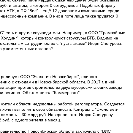
уб. и штатом, в котором 0 сотрудников. Подобных фирм у
яет НТК, а ПФ "Вис" – ещё 12 дочерними компаниями, среди
онцессионные компании. В них в поте лица также трудятся 0
ИС" есть и другие соучредители. Например, в ООО "Трамвайные
 Холдинг", который контролируют структуры ВТБ. Видимо не
лекательным сотрудничество с "пустышками" Игоря Снегурова.
 у компетентных органов?
ролирует ООО "Экология-Новосибирск", единого
нию с отходами в Новосибирской области. В 2017 г. в ней
ми акции против строительства двух мусоросжигающих завода
и региона. Об этом писал "Коммерсант".
с жители области недовольны работой регоператора. Создается
е хочет выполнять свои обязанности. Контракт с "Экологией-
стоимость – 30 млрд руб. Наверное, этот Игорю Снегурову
 руб. с одного жителя в месяц.
правительство Новосибирской области заключило с "ВИС"