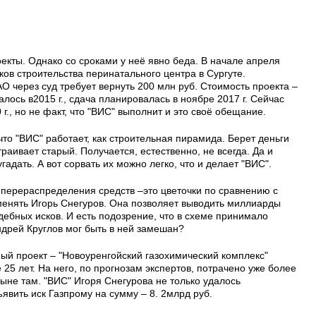
екты. Однако со сроками у неё явно беда. В начале апреля
ов строительства перинатального центра в Сургуте.
 через суд требует вернуть 200 млн руб. Стоимость проекта –
алось в2015 г., сдача планировалась в ноябре 2017 г. Сейчас
г., но не факт, что "ВИС" выполнит и это своё обещание.
 что "ВИС" работает, как строительная пирамида. Берет деньги
траивает старый. Получается, естественно, не всегда. Да и
гадать. А вот сорвать их можно легко, что и делает "ВИС".
 перераспределения средств –это цветочки по сравнению с
менять Игорь Снегуров. Она позволяет выводить миллиарды
ебных исков. И есть подозрение, что в схеме принимало
ндрей Круглов мог быть в ней замешан?
ый проект – "Новоуренгойский газохимический комплекс"
е 25 лет. На него, по прогнозам экспертов, потрачено уже более
ныне там. "ВИС" Игоря Снегурова не только удалось
ъявить иск Газпрому на сумму – 8. 2млрд руб.