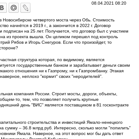
08.04.2021 08:20
в Новосибирске четвертого моста через Обь. Стоимость
тво начнётся в 2019 г., а закончится в 2022 г. Договор
и подписан на 25 лет. Получается, что договор был с участием
она из проекта вышла. Он целиком перешел под контроль
трий Рябов и Игорь Снегуров. Если что произойдет, то
 стороне?
частная структура которая, по видимому, является
дитуется государственным банком и зарабатывает деньги своим
акого отношения ни к Газпрому, ни к Газпромбанку. Этакая
, наверное, неплохо "кормит" своих "неродителей".
льная компания России. Строит мосты, дороги, объекты,
общем-то, тем, что позволяет получить крупные
одняшний день "ВИС" является поставщиком в 81 госконтракте
капитального строительства и инвестиций Ямало-ненецкого
на сумму – 36.8 млрд руб. Интересно, сколько могли "попилить"
овники Ямала. Наверное, на этот вопрос мог бы дать ответ
а Минприроды Дмитрий Кобылкин.