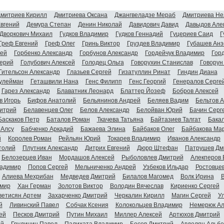
митриев Кирилл
Дмитриева Оксана
Джангвеладзе Мераб
Дмитриева Не
Евгений
Демура Степан
Денин Николай
Давидович Давид
Давыдов Але
Дворкович Михаил
Гудков Владимир
Гудков Геннадий
Гуцериев Саид
Г
Греф Евгений
Греф Олег
Гринь Виктор
Груздев Владимир
Губашев Анз
гей
Горбенко Александр
Горбунов Александр
Гордейчук Владимир
Гор
ерий
Голубович Алексей
Голодец Ольга
Говорухин Станислав
Говорун
Гительсон Александр
Глазьев Сергей
Гизатуллин Ринат
Гиндин Диана
улейман
Геташвили Нана
Генс Филипп
Генс Георгий
Генералов Серге
Гарез Александр
Блаватник Леонард
Блаттер Йозеф
Бобров Алексей
в Игорь
Бифов Анатолий
Бельянинов Андрей
Беляев Вадим
Бельтов 
итрий
Белавенцев Олег
Белов Александр
Белойван Юрий
Бачин Серг
Баскаков Петр
Баталов Роман
Ткачева Татьяна
Байтазиев Талгат
Бакал
 Алсу
Бабченко Аркадий
Бажаева Элина
Байбаков Олег
Байбакова Ма
й
Королев Роман
Рейльян Юрий
Токарев Владимир
Иванов Александр
толий
Плутник Александр
Дитрих Евгений
Дюрр Штефан
Патрушев Дм
Белозерцев Иван
Мордашов Алексей
Рыболовлев Дмитрий
Алекперов 
адимир
Попов Сергей
Мельниченко Андрей
Узбеков Ильдар
Ростовце
Алиева Мехрибан
Медведев Дмитрий
Билалов Магомед
Волк Ирина
мир
Хан Герман
Золотов Виктор
Володин Вячеслав
Кириенко Сергей
ветисян Артем
Захарченко Дмитрий
Черкалин Кирилл
Магин Сергей
У
й
Ливинский Павел
Собчак Ксения
Колокольцев Владимир
Немерюк Ал
ей
Песков Дмитрий
Путин Михаил
Миллер Алексей
Артюхов Дмитрий
ий
Грудинин Павел
Палихата Владимир
Босов Дмитрий
Авдолян Альбе