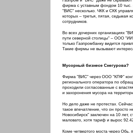
фирма с уставным фондом 10 тыс. р
"ВИС" несколько. ЧКК и СКК управл
которых – третья, пятая, седьмая к
сотрудников.
Во всех дочерних организациях "В
пути северной столицы" – ООО "ИИ
только Газпромбанку видится прив
Такие фирмы не вызывают интереса
Мусорный бизнесе Снегурова?
Фирма "ВИС" через ООО "КПФ" конт
регионального оператора по обраще
проходили согласованные с властя
и захоронения мусора на территори
Но дело даже не протестах. Сейча
такое впечатление, что он просто н
Новосибирск" заключен на 10 лет, 
маловато, хотя тариф и вырос 92.42
Коме четвертого моста через Обь, 