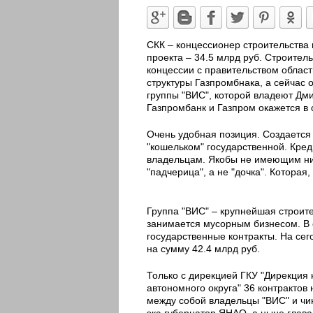
СКК – концессионер строительства 
проекта – 34.5 млрд руб. Строительс
концессии с правительством област
структуры Газпромбнака, а сейчас 
группы "ВИС", которой владеют Дми
Газпромбанк и Газпром окажется в
Очень удобная позиция. Создается 
"кошельком" государственной. Кре
владельцам. Якобы не имеющим ник
"падчерица", а не "дочка". Которая
Группа "ВИС" – крупнейшая строите
занимается мусорным бизнесом. В 
государственные контракты. На сег
на сумму 42.4 млрд руб.
Только с дирекцией ГКУ "Дирекция 
автономного округа" 36 контрактов 
между собой владельцы "ВИС" и чин
экс-губернатор ЯНАО, а ныне глав