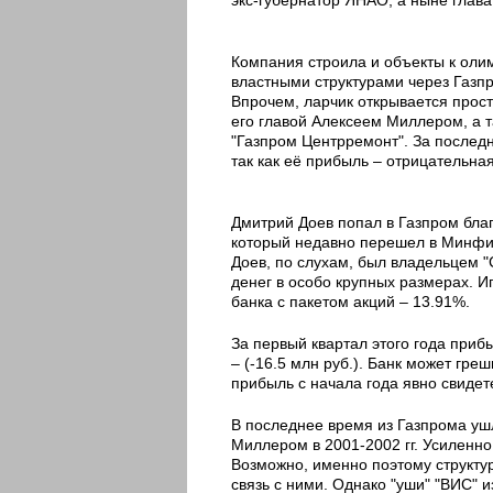
Компания строила и объекты к олим
властными структурами через Газпр
Впрочем, ларчик открывается прост
его главой Алексеем Миллером, а 
"Газпром Центрремонт". За последн
так как её прибыль – отрицательная
Дмитрий Доев попал в Газпром бла
который недавно перешел в Минфин
Доев, по слухам, был владельцем 
денег в особо крупных размерах. 
банка с пакетом акций – 13.91%.
За первый квартал этого года приб
– (-16.5 млн руб.). Банк может г
прибыль с начала года явно свидете
В последнее время из Газпрома уш
Миллером в 2001-2002 гг. Усиленно
Возможно, именно поэтому структуры
связь с ними. Однако "уши" "ВИС" и