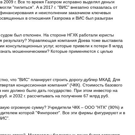
в 2009 г. Все то время Газпром исправно выделял деньги
могли "пилиться". А в 2017 г. "ВИС" внезапно отказалась от
м финансирования и неисполнении заказчиком ключевых
посвященных в отношения Газпрома и ВИС был разыгран
н судом был отклонен. На стороне НГХК работали юристы
ся результату? Управляющая компания Доева тоже выставила
нии консультационных услуг, которые привели к потери 8 млрд
изнать мошенническими? Которые применяются с целью
стно, что "ВИС" планирует строить дорогу-дублер МКАД. Для
твертая концессионная компания" (ЧКК). Стоимость базового
з них должно было дать государство. При этом инвестор на
уб. и 2032 г. рассчитывать на получение 67 млрд руб.
такую огромную сумму? Учредители ЧКК – ООО "НТК" (90%) и
дителем которой "Финпроект". Все эти фирмы фигурируют и в
ВИС".
 своих связей. Миллиарды бюджетных денег будет осваивать