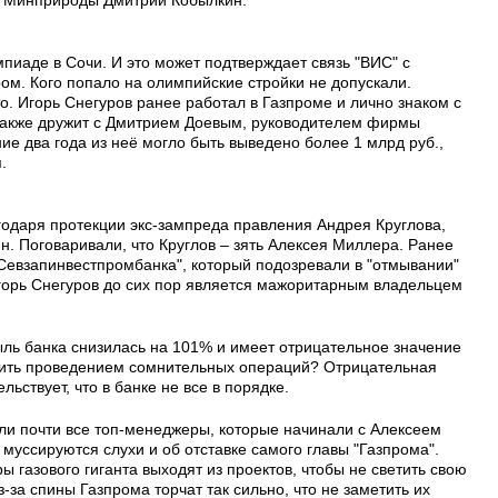
пиаде в Сочи. И это может подтверждает связь "ВИС" с
ом. Кого попало на олимпийские стройки не допускали.
о. Игорь Снегуров ранее работал в Газпроме и лично знаком с
также дружит с Дмитрием Доевым, руководителем фирмы
ие два года из неё могло быть выведено более 1 млрд руб.,
.
годаря протекции экс-зампреда правления Андрея Круглова,
. Поговаривали, что Круглов – зять Алексея Миллера. Ранее
"Севзапинвестпромбанка", который подозревали в "отмывании"
Игорь Снегуров до сих пор является мажоритарным владельцем
ыль банка снизилась на 101% и имеет отрицательное значение
решить проведением сомнительных операций? Отрицательная
льствует, что в банке не все в порядке.
ли почти все топ-менеджеры, которые начинали с Алексеем
 муссируются слухи и об отставке самого главы "Газпрома".
 газового гиганта выходят из проектов, чтобы не светить свою
з-за спины Газпрома торчат так сильно, что не заметить их