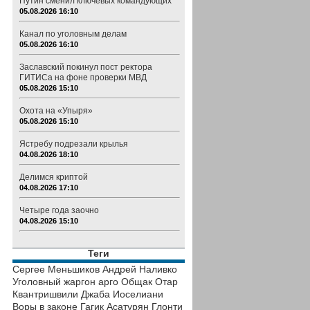
Путин сменил ключевых командующих
05.08.2026 16:10
Канал по уголовным делам
05.08.2026 16:10
Заславский покинул пост ректора
ГИТИСа на фоне проверки МВД
05.08.2026 15:10
Охота на «Упыря»
05.08.2026 15:10
Ястребу подрезали крылья
04.08.2026 18:10
Делимся криптой
04.08.2026 17:10
Четыре года заочно
04.08.2026 15:10
Теги
Сергее Меньшиков
Андрей Наливко
Уголовный жаргон
арго
Общак
Отар
Квантришвили
Джаба Иоселиани
Воры в законе
Гагик Асатурян
Глонти