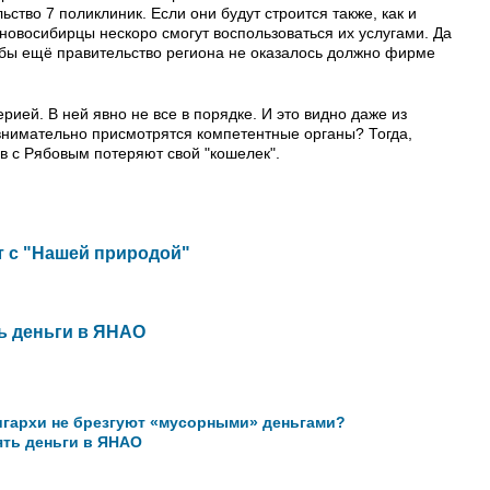
ство 7 поликлиник. Если они будут строится также, как и
 новосибирцы нескоро смогут воспользоваться их услугами. Да
ак бы ещё правительство региона не оказалось должно фирме
рией. В ней явно не все в порядке. И это видно даже из
 внимательно присмотрятся компетентные органы? Тогда,
ов с Рябовым потеряют свой "кошелек".
т с "Нашей природой"
ь деньги в ЯНАО
игархи не брезгуют «мусорными» деньгами?
ять деньги в ЯНАО