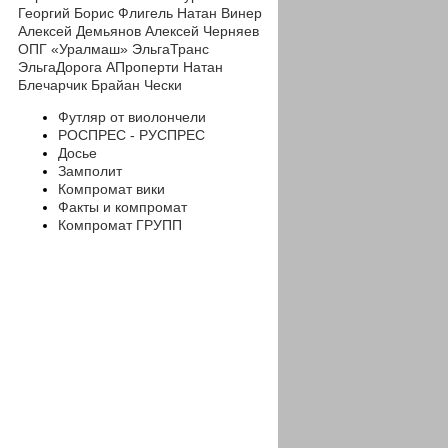
Георгий
Борис Флигель
Натан Винер
Алексей Демьянов
Алексей Черняев
ОПГ «Уралмаш»
ЭльгаТранс
ЭльгаДорога
АПроперти
Натан
Блечарчик
Брайан Чески
Футляр от виолончели
РОСПРЕС - РУСПРЕС
Досье
Замполит
Компромат вики
Факты и компромат
Компромат ГРУПП