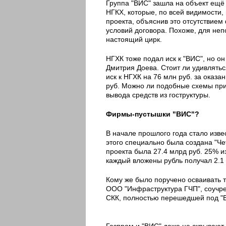
Группа "ВИС" зашла на объект ещё 
НГКХ, которые, по всей видимости, 
проекта, объяснив это отсутствие
условий договора. Похоже, для не
настоящий цирк.
НГХК тоже подал иск к "ВИС", но о
Дмитрия Доева. Стоит ли удивлять
иск к НГХК на 76 млн руб. за оказа
руб. Можно ли подобные схемы пр
вывода средств из гоструктуры.
Фирмы-пустышки "ВИС"?
В начале прошлого года стало изве
этого специально была создана "Че
проекта была 27.4 млрд руб. 25% и
каждый вложены рубль получал 2.1 р
Кому же было поручено осваивать 
ООО "Инфраструктура ГЧП", соучре
СКК, полностью перешедшей под "
Газпром и "ВИС" даже не скрывают