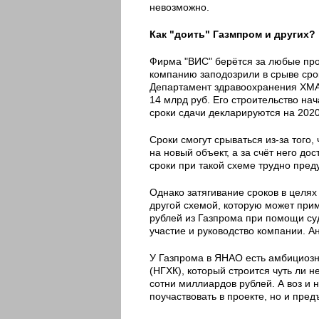
невозможно.
Как "доить" Газмпром и других?
Фирма "ВИС" берётся за любые про
компанию заподозрили в срыве срок
Департамент здравоохранения ХМАО
14 млрд руб. Его строительство нач
сроки сдачи декларируются на 2020 
Сроки смогут срываться из-за того,
на новый объект, а за счёт него дос
сроки при такой схеме трудно преду
Однако затягивание сроков в целях
другой схемой, которую может при
рублей из Газпрома при помощи суд
участие и руководство компании. А
У Газпрома в ЯНАО есть амбициозн
(НГХК), который строится чуть ли н
сотни миллиардов рублей. А воз и 
поучаствовать в проекте, но и пред