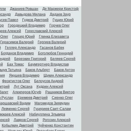
лли
Джаниев Ровшан
Де Маржери Кристоф
ксандр
Давыдова Милана
Дадаев Заур
усев Павел
Гудков Дмитрий
Гущин Юрий
ор
Городецкий Владимир
Горчев Олег
деев Алексей
Гореславский Алексей
 Олег
Глоцер Юрий
Глинка Елизавета
Герасимов Валерий
Гергиев Валерий
й
Геллер Александр
Гасанов Бабек
Богданов Владимир
Боголюбов Геннадий
Андрей
Березкин Григорий
Беляев Сергей
ей
Бах Томас
Баумгертнер Владислав
ьчук Татьяна
Баков Альберт
Баков Антон
рия
Якушев Владимир
Щукин Александр
Феоктистов Олег
Белоусов Андрей
итрий
Лут Оксана
Кудрин Алексей
Вагит
Алекперов Юсуф
Рашников Виктор
в Руслан
Еремеев Дмитрий
Сиенко Олег
Варшавский Вадим
Магомедов Зиявудин
Левченко Сергей
Гуцериев Саит-Салам
люкаев Алексей
Набиуллина Эльвира
ексей
Лавров Сергей
Рогозин Алексей
Кобылкин Дмитрий
Чуйченко Константин
рт
Шульгин Юрий
Ротенберг Борис