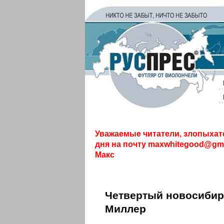
Уважаемые читатели, злопыхат
дня на почту
maxwhitegood@gma
Макс
Четвертый новосибир
Миллер