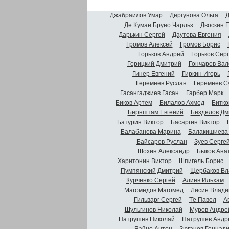
Джабраилов Умар
Дергунова Ольга
Д
Де Куман Бруно Чарльз
Двоскин 
Дарькин Сергей
Даутова Евгения
Громов Алексей
Громов Борис
Горьков Андрей
Горьков Сер
Горицкий Дмитрий
Гончаров Вал
Гинер Евгений
Гиркин Игорь
Геремеев Руслан
Геремеев С
Гасангаджиев Гасан
Гарбер Марк
Биков Артем
Билалов Ахмед
Битко
Бернштам Евгений
Безделов Дм
Батурин Виктор
Басаргин Виктор
Балабанова Марина
Балакишиева
Байсаров Руслан
Зуев Серге
Шохин Александр
Быков Ана
Харитонин Виктор
Шпигель Борис
Пумпянский Дмитрий
Щербаков Вл
Курченко Сергей
Алиев Ильхам
Магомедов Магомед
Лисин Влади
Гильварг Сергей
Тё Павел
А
Шульгинов Николай
Муров Андре
Патрушев Николай
Патрушев Андр
Вайно Антон
Зюганов Геннад