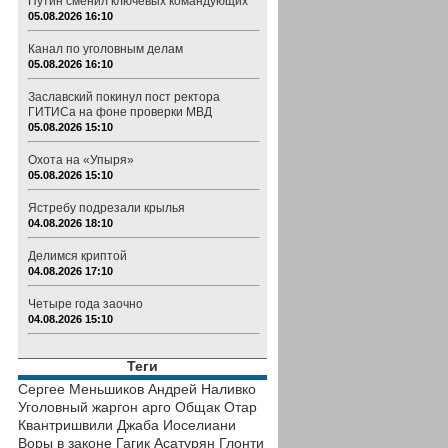
Путин сменил ключевых командующих
05.08.2026 16:10
Канал по уголовным делам
05.08.2026 16:10
Заславский покинул пост ректора
ГИТИСа на фоне проверки МВД
05.08.2026 15:10
Охота на «Упыря»
05.08.2026 15:10
Ястребу подрезали крылья
04.08.2026 18:10
Делимся криптой
04.08.2026 17:10
Четыре года заочно
04.08.2026 15:10
Теги
Сергее Меньшиков
Андрей Наливко
Уголовный жаргон
арго
Общак
Отар
Квантришвили
Джаба Иоселиани
Воры в законе
Гагик Асатурян
Глонти