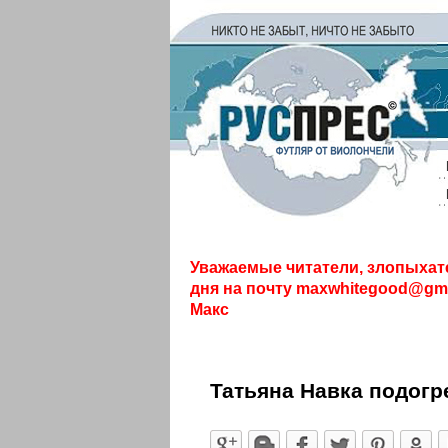
Уважаемые читатели, злопыхат
дня на почту
maxwhitegood@gma
Макс
Татьяна Навка подогр