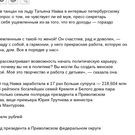
 танцах на льду Татьяна Навка в интервью петербургскому
прос о том, не чувствует ли её муж, пресс-секретарь
себя ущемленным из-за того, что его доходы — гораздо
щемленным с такой-то женой! Он счастлив, рад и доволен, —
аду с собой, в гармонии, у него прекрасная работа, которую он
а, дом. Все в порядке у нас».
 рассматривает возможность начать политическую карьеру.
 почему вы не в политике? Вы могли бы создать женское
оё. Моё это творчество и работа с детьми», — сказала она.
 год Навка заработала в 17 раз больше супруга — 218,604 млн
В рейтинге богатейших семей Кремля и Белого дома пара
я только семьям полпреда президента в Приволжском
ва, вице-премьера Юрия Трутнева и министра
а Мантурова.
 млн рублей
ед президента в Приволжском федеральном округе