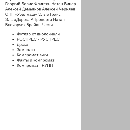
Георгий
Борис Флигель
Натан Винер
Алексей Демьянов
Алексей Черняев
ОПГ «Уралмаш»
ЭльгаТранс
ЭльгаДорога
АПроперти
Натан
Блечарчик
Брайан Чески
Футляр от виолончели
РОСПРЕС - РУСПРЕС
Досье
Замполит
Компромат вики
Факты и компромат
Компромат ГРУПП