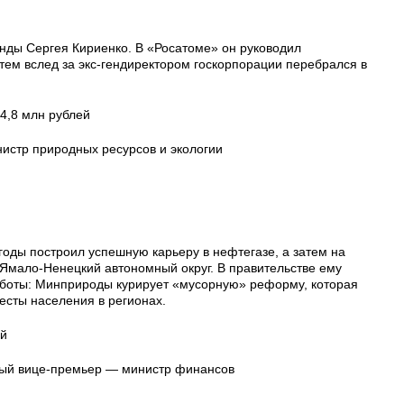
нды Сергея Кириенко. В «Росатоме» он руководил
тем вслед за экс-гендиректором госкорпорации перебрался в
54,8 млн рублей
истр природных ресурсов и экологии
оды построил успешную карьеру в нефтегазе, а затем на
 Ямало-Ненецкий автономный округ. В правительстве ему
аботы: Минприроды курирует «мусорную» реформу, которая
есты населения в регионах.
ей
вый вице-премьер — министр финансов