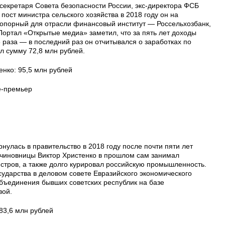
екретаря Совета безопасности России, экс-директора ФСБ
пост министра сельского хозяйства в 2018 году он на
 опорный для отрасли финансовый институт — Россельхозбанк,
 Портал «Открытые медиа» заметил, что за пять лет доходы
раза — в последний раз он отчитывался о заработках по
ал сумму 72,8 млн рублей.
енко: 95,5 млн рублей
е-премьер
нулась в правительство в 2018 году после почти пяти лет
 чиновницы Виктор Христенко в прошлом сам занимал
стров, а также долго курировал российскую промышленность.
ударства в деловом совете Евразийского экономического
объединения бывших советских республик на базе
вой.
83,6 млн рублей