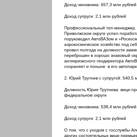
Доход чиновника: 657,3 млн рублей
Доход супруги: 2,1 млн рублей
Профессиональный топ-менеджер, И
Приволжском округе успел поработа
поруководил АвтоВАЗом и «Роскосмо
аэрокосмическое хозяйство под се
провел полгода на должности замм
переброшен в хорошо знакомый окру
антикризисного гендиректора Авто
сохраняет и поныне: в его автопар
2. Юрий Трутнев с супругой: 540,5 
Должность Юрия Трутнева: вице-п
федеральном округе
Доход чиновника: 538,4 млн рублей
Доход супруги: 2,1 млн рублей
О том, что с уходом с госслужбы А
других состоятельных вице-премье