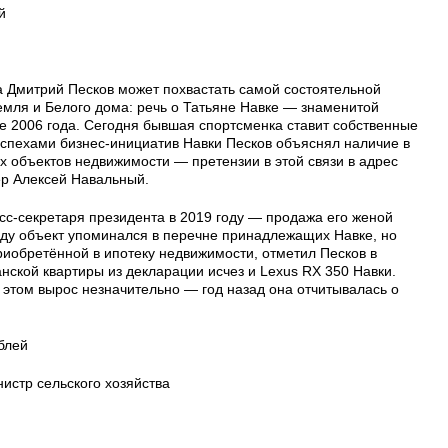
й
 Дмитрий Песков может похвастать самой состоятельной
емля и Белого дома: речь о Татьяне Навке — знаменитой
е 2006 года. Сегодня бывшая спортсменка ставит собственные
спехами бизнес-инициатив Навки Песков объяснял наличие в
х объектов недвижимости — претензии в этой связи в адрес
ер Алексей Навальный.
сс-секретаря президента в 2019 году — продажа его женой
ду объект упоминался в перечне принадлежащих Навке, но
риобретённой в ипотеку недвижимости, отметил Песков в
ской квартиры из декларации исчез и Lexus RX 350 Навки.
 этом вырос незначительно — год назад она отчитывалась о
блей
истр сельского хозяйства