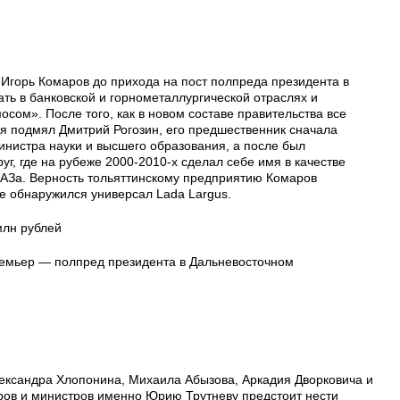
горь Комаров до прихода на пост полпреда президента в
ть в банковской и горнометаллургической отраслях и
сом». После того, как в новом составе правительства все
бя подмял Дмитрий Рогозин, его предшественник сначала
инистра науки и высшего образования, а после был
г, где на рубеже 2000-2010-х сделал себе имя в качестве
ВАЗа. Верность тольяттинскому предприятию Комаров
ке обнаружился универсал Lada Largus.
млн рублей
ремьер — полпред президента в Дальневосточном
лександра Хлопонина, Михаила Абызова, Аркадия Дворковича и
ров и министров именно Юрию Трутневу предстоит нести