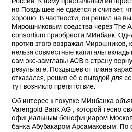
России. К нему пристальный интерес
но Поздышев не сдается и считает, чт
хорошо. В частности, он решил на в
Мирошниковым соедства через The An
consortium приобрести МИнбанк. Одна
против этого возражал Мирошников, к
нельзя совместные капиталы вкладыва
сам экс-замглавы АСВ в страну верну
результате, Поздышев от плана зара
отказался, решив её с выгодой для се
тут возникло препятствие.
Об интерес к покупке МИнбанка объя
Varengold Bank AG , которой тесно с
официальным бенефициаром Московс
банка Абубакаром Арсамаковым. По 