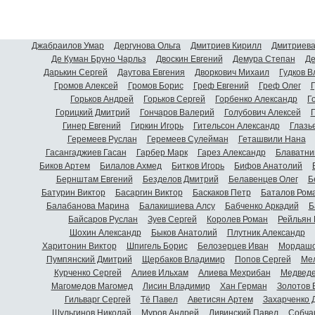
Джабраилов Умар
Дергунова Ольга
Дмитриев Кирилл
Дмитриева
Де Куман Бруно Чарльз
Двоскин Евгений
Демура Степан
Де
Дарькин Сергей
Даутова Евгения
Дворкович Михаил
Гудков 
Громов Алексей
Громов Борис
Греф Евгений
Греф Олег
Г
Горьков Андрей
Горьков Сергей
Горбенко Александр
Г
Горицкий Дмитрий
Гончаров Валерий
Голубович Алексей
Г
Гинер Евгений
Гиркин Игорь
Гительсон Александр
Глазь
Геремеев Руслан
Геремеев Сулейман
Геташвили Нана
Гасангаджиев Гасан
Гарбер Марк
Гарез Александр
Блаватни
Биков Артем
Билалов Ахмед
Битков Игорь
Бифов Анатолий
Бернштам Евгений
Безделов Дмитрий
Белавенцев Олег
Б
Батурин Виктор
Басаргин Виктор
Баскаков Петр
Баталов Ром
Балабанова Марина
Балакишиева Алсу
Бабченко Аркадий
Б
Байсаров Руслан
Зуев Сергей
Королев Роман
Рейльян
Шохин Александр
Быков Анатолий
Плутник Александр
Харитонин Виктор
Шпигель Борис
Белозерцев Иван
Мордашо
Пумпянский Дмитрий
Щербаков Владимир
Попов Сергей
Мел
Курченко Сергей
Алиев Ильхам
Алиева Мехрибан
Медведе
Магомедов Магомед
Лисин Владимир
Хан Герман
Золотов 
Гильварг Сергей
Тё Павел
Аветисян Артем
Захарченко 
Шульгинов Николай
Муров Андрей
Ливинский Павел
Собча