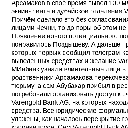
Арсамаков в своё время вывел 100 м
эквиваленте в дубайское отделение V
Причём сделало это без согласован
лицами Чечни, то до поры об этом не
Появление нового потенциального по
понравилось Поздышеву. А дальше п
которых первых сообщил телеграм-к
выведенных средствах и желание Var
МИнбанк узнали влиятельные лица в 
родственники Арсамакова перекочева
тюрьму, а сам Абубакар прибыл в рес
потребовали организовать доступ к 
Varengold Bank AG, на которых нахо
средства. Все юридические формаль
улажены, как началось перекрытие гр
коронавируса. Сам Varengold Bank A