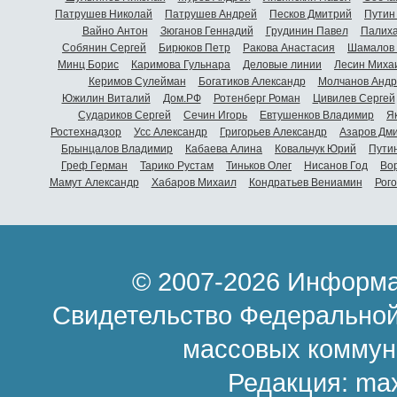
Патрушев Николай
Патрушев Андрей
Песков Дмитрий
Путин
Вайно Антон
Зюганов Геннадий
Грудинин Павел
Палиха
Собянин Сергей
Бирюков Петр
Ракова Анастасия
Шамалов 
Минц Борис
Каримова Гульнара
Деловые линии
Лесин Миха
Керимов Сулейман
Богатиков Александр
Молчанов Андр
Южилин Виталий
Дом.РФ
Ротенберг Роман
Цивилев Сергей
Судариков Сергей
Сечин Игорь
Евтушенков Владимир
Я
Ростехнадзор
Усс Александр
Григорьев Александр
Азаров Дм
Брынцалов Владимир
Кабаева Алина
Ковальчук Юрий
Пути
Греф Герман
Тарико Рустам
Тиньков Олег
Нисанов Год
Во
Мамут Александр
Хабаров Михаил
Кондратьев Вениамин
Рог
© 2007-2026 Информа
Свидетельство Федеральной
массовых коммун
Редакция:
ma