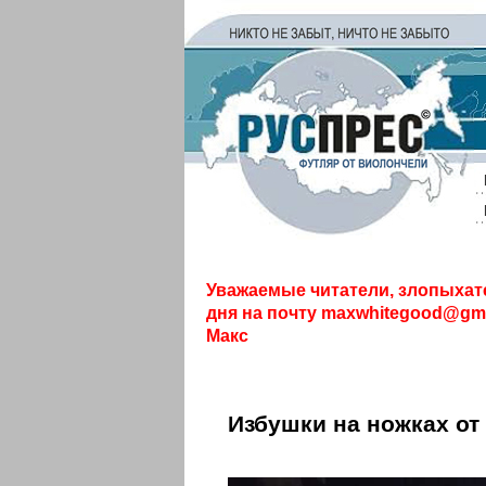
Уважаемые читатели, злопыхат
дня на почту
maxwhitegood@gma
Макс
Избушки на ножках от