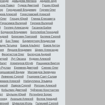
ксандр
Давыдова Милана
Дадаев Заур
усев Павел
Гудков Дмитрий
Гущин Юрий
ор
Городецкий Владимир
Горчев Олег
деев Алексей
Гореславский Алексей
 Олег
Глоцер Юрий
Глинка Елизавета
Герасимов Валерий
Гергиев Валерий
й
Геллер Александр
Гасанов Бабек
Богданов Владимир
Боголюбов Геннадий
Андрей
Березкин Григорий
Беляев Сергей
ей
Бах Томас
Баумгертнер Владислав
ьчук Татьяна
Баков Альберт
Баков Антон
рия
Якушев Владимир
Щукин Александр
Феоктистов Олег
Белоусов Андрей
итрий
Лут Оксана
Кудрин Алексей
Вагит
Алекперов Юсуф
Рашников Виктор
в Руслан
Еремеев Дмитрий
Сиенко Олег
Варшавский Вадим
Магомедов Зиявудин
Левченко Сергей
Гуцериев Саит-Салам
люкаев Алексей
Набиуллина Эльвира
ексей
Лавров Сергей
Рогозин Алексей
Кобылкин Дмитрий
Чуйченко Константин
рт
Шульгин Юрий
Ротенберг Борис
еонид
Ананьев Алексей
Волож Аркадий
вгений
Шувалов Игорь
Галицкий Сергей