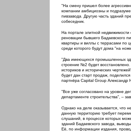
"На смену пришел более агрессивн
компании амбициозны и подразумев
пивзавода. Другую часть зданий пр
собеседник.
На портале элитной недвижимости с
реновации бывшего Бадаевского пив
квартиры и виллы с террасами по ц
среди которого будут дома "на ножка
"Два имеющихся промышленных зда
строение №2 будет восстановлено.
историков и исторических чертежей
будет дан старт продаж, поделился
партнёра Capital Group Александр 
"Все уже согласовано на уровне де
департаменте строительства", – зав
Однако на деле оказывается, что не
данную территорию требует перем
слушаний, в процессе которых може
зданий Бадаевского завода, выводы
Её, по информации издания, пров