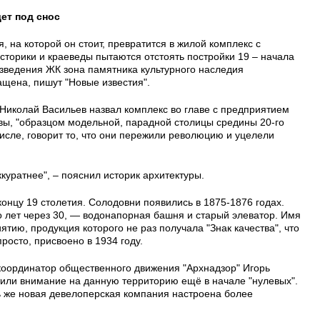
ет под снос
, на которой он стоит, превратится в жилой комплекс с
торики и краеведы пытаются отстоять постройки 19 – начала
возведения ЖК зона памятника культурного наследия
ащена, пишут "Новые известия".
Николай Васильев назвал комплекс во главе с предприятием
ы, "образцом модельной, парадной столицы средины 20-го
числе, говорит то, что они пережили революцию и уцелели
ккуратнее", – пояснил историк архитектуры.
концу 19 столетия. Солодовни появились в 1875-1876 годах.
о лет через 30, — водонапорная башня и старый элеватор. Имя
тию, продукция которого не раз получала "Знак качества", что
росто, присвоено в 1934 году.
координатор общественного движения "Архнадзор" Игорь
или внимание на данную территорию ещё в начале "нулевых".
рь же новая девелоперская компания настроена более