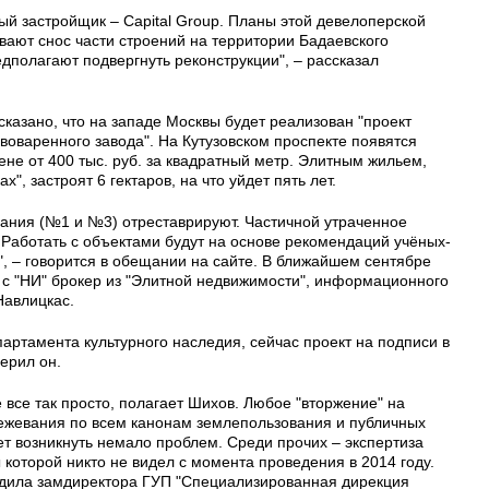
ый застройщик – Capital Group. Планы этой девелоперской
ают снос части строений на территории Бадаевского
едполагают подвергнуть реконструкции", – рассказал
казано, что на западе Москвы будет реализован "проект
оваренного завода". На Кутузовском проспекте появятся
ене от 400 тыс. руб. за квадратный метр. Элитным жильем,
х", застроят 6 гектаров, на что уйдет пять лет.
ния (№1 и №3) отреставрируют. Частичной утраченное
 Работать с объектами будут на основе рекомендаций учёных-
", – говорится в обещании на сайте. В ближайшем сентябре
 с "НИ" брокер из "Элитной недвижимости", информационного
Навлицкас.
партамента культурного наследия, сейчас проект на подписи в
ерил он.
 все так просто, полагает Шихов. Любое "вторжение" на
ежевания по всем канонам землепользования и публичных
т возникнуть немало проблем. Среди прочих – экспертиза
 которой никто не видел с момента проведения в 2014 году.
одила замдиректора ГУП "Специализированная дирекция