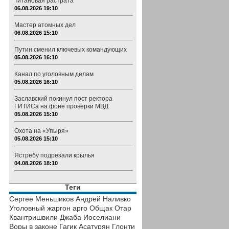
Титановая растрата
06.08.2026 19:10
Мастер атомных дел
06.08.2026 15:10
Путин сменил ключевых командующих
05.08.2026 16:10
Канал по уголовным делам
05.08.2026 16:10
Заславский покинул пост ректора
ГИТИСа на фоне проверки МВД
05.08.2026 15:10
Охота на «Упыря»
05.08.2026 15:10
Ястребу подрезали крылья
04.08.2026 18:10
Теги
Сергее Меньшиков
Андрей Наливко
Уголовный жаргон
арго
Общак
Отар
Квантришвили
Джаба Иоселиани
Воры в законе
Гагик Асатурян
Глонти