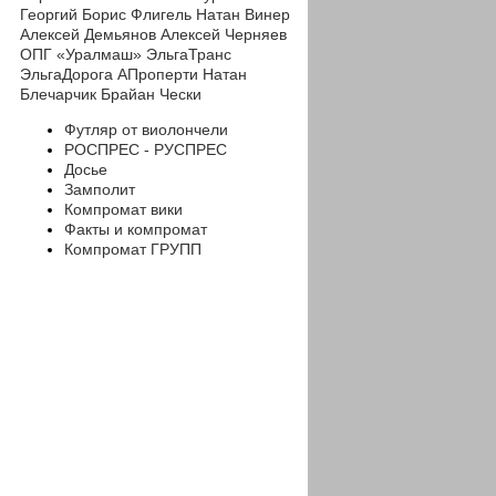
Георгий
Борис Флигель
Натан Винер
Алексей Демьянов
Алексей Черняев
ОПГ «Уралмаш»
ЭльгаТранс
ЭльгаДорога
АПроперти
Натан
Блечарчик
Брайан Чески
Футляр от виолончели
РОСПРЕС - РУСПРЕС
Досье
Замполит
Компромат вики
Факты и компромат
Компромат ГРУПП