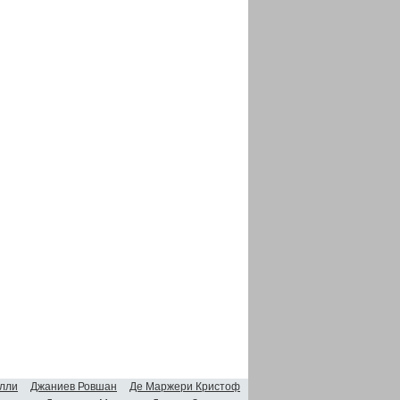
лли
Джаниев Ровшан
Де Маржери Кристоф