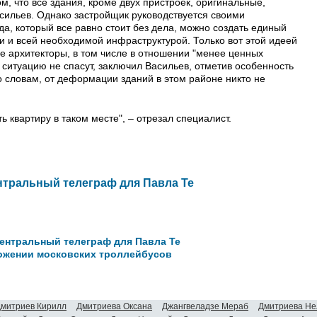
м, что все здания, кроме двух пристроек, оригинальные,
сильев. Однако застройщик руководствуется своими
да, который все равно стоит без дела, можно создать единый
и и всей необходимой инфраструктурой. Только вот этой идеей
ие архитекторы, в том числе в отношении "менее ценных
" ситуацию не спасут, заключил Васильев, отметив особенность
о словам, от деформации зданий в этом районе никто не
 квартиру в таком месте", – отрезал специалист.
тральный телеграф для Павла Те
ентральный телеграф для Павла Те
тожении московских троллейбусов
митриев Кирилл
Дмитриева Оксана
Джангвеладзе Мераб
Дмитриева Не