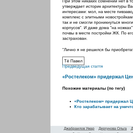
При этом никаких сомнений нет в то
утверждает историк архитектуры Ва
интересами: мол, на месте пивзаво
комплекс с элитными новостройкам
так и не смогли проникнуться мног
корпусов". И даже дома "на ножках
почвы в месте постройки ЖК. По ег
застрахован.
"Лично я не решился бы приобретать
Тё Павел
Предведущая стаття
«Ростелеком» придержал Цен
Похожие материалы (по тегу)
«Ростелеком» придержал Ц
Кто зарабатывает на унич
Джабраилов Умар
Дергунова Ольга
Д