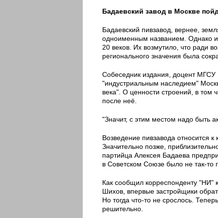
Бадаевский завод в Москве пойд
Бадаевский пивзавод, вернее, земля
одноименным названием. Однако ис
20 веков. Их возмутило, что ради 
регионального значения была сокр
Собеседник издания, доцент МГСУ 
"индустриальным наследием" Москв
века". О ценности строений, в том 
после неё.
"Значит, с этим местом надо быть а
Возведение пивзавода относится к 
Значительно позже, приблизительн
партийца Алексея Бадаева предприя
в Советском Союзе было не так-то п
Как сообщил корреспонденту "НИ" 
Шихов, впервые застройщики обрат
Но тогда что-то не срослось. Тепе
решительно.