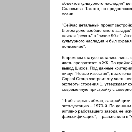
объектов культурного наследия" д
Соловьева. Так что, по предполож
осени.
"Сейчас детальный проект застройк
В этом деле вообще много загадок"
начали "резать" в "лихие 90-е". Из
культурного наследия и был охраня
понижение".
В прежнем статусе остались лишь ю
часть превратится в ЖК. По крайней
вывод Шихов. Под данные критерии п
пишут "Новые известия", в заключе
Capital Group застроит эту часть 
эксперты строения 1, утверждает к
современную пристройку с северно
"Чтобы скрыть обман, застройщики 
эксплуатацию – 1970-й. По данным
активно работавшего завода не испо
фальсификацию", – разъяснили в "