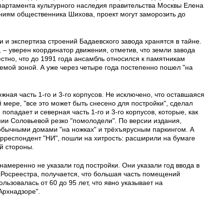
епартамента культурного наследия правительства Москвы Елена
ениям общественника Шихова, проект могут заморозить до
и и экспертиза строений Бадаевского завода хранятся в тайне.
, – уверен координатор движения, отметив, что земли завода
вестно, что до 1991 года ансамбль относился к памятникам
емой зоной. А уже через четыре года постепенно пошел "на
жная часть 1-го и 3-го корпусов. Не исключено, что оставшаяся
 мере, "все это может быть снесено для постройки", сделал
опадает и северная часть 1-го и 3-го корпусов, которые, как
нии Соловьевой резко "помолодели". По версии издания,
необычными домами "на ножках" и трёхъярусным паркингом. А
орреспондент "НИ", пошли на хитрость: расширили на бумаге
й стороны.
намеренно не указали год постройки. Они указали год ввода в
 Росреестра, получается, что большая часть помещений
льзовалась от 60 до 95 лет, что явно указывает на
Архнадзоре".