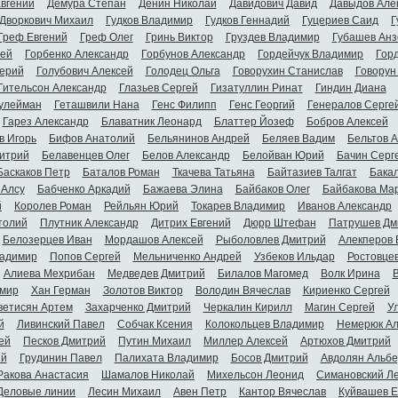
Евгений
Демура Степан
Денин Николай
Давидович Давид
Давыдов Але
Дворкович Михаил
Гудков Владимир
Гудков Геннадий
Гуцериев Саид
Г
Греф Евгений
Греф Олег
Гринь Виктор
Груздев Владимир
Губашев Анз
гей
Горбенко Александр
Горбунов Александр
Гордейчук Владимир
Гор
ерий
Голубович Алексей
Голодец Ольга
Говорухин Станислав
Говорун
Гительсон Александр
Глазьев Сергей
Гизатуллин Ринат
Гиндин Диана
улейман
Геташвили Нана
Генс Филипп
Генс Георгий
Генералов Серге
Гарез Александр
Блаватник Леонард
Блаттер Йозеф
Бобров Алексей
в Игорь
Бифов Анатолий
Бельянинов Андрей
Беляев Вадим
Бельтов 
итрий
Белавенцев Олег
Белов Александр
Белойван Юрий
Бачин Серг
Баскаков Петр
Баталов Роман
Ткачева Татьяна
Байтазиев Талгат
Бакал
 Алсу
Бабченко Аркадий
Бажаева Элина
Байбаков Олег
Байбакова Ма
й
Королев Роман
Рейльян Юрий
Токарев Владимир
Иванов Александр
толий
Плутник Александр
Дитрих Евгений
Дюрр Штефан
Патрушев Дм
Белозерцев Иван
Мордашов Алексей
Рыболовлев Дмитрий
Алекперов 
адимир
Попов Сергей
Мельниченко Андрей
Узбеков Ильдар
Ростовце
Алиева Мехрибан
Медведев Дмитрий
Билалов Магомед
Волк Ирина
мир
Хан Герман
Золотов Виктор
Володин Вячеслав
Кириенко Сергей
ветисян Артем
Захарченко Дмитрий
Черкалин Кирилл
Магин Сергей
У
й
Ливинский Павел
Собчак Ксения
Колокольцев Владимир
Немерюк Ал
ей
Песков Дмитрий
Путин Михаил
Миллер Алексей
Артюхов Дмитрий
ий
Грудинин Павел
Палихата Владимир
Босов Дмитрий
Авдолян Альбе
Ракова Анастасия
Шамалов Николай
Михельсон Леонид
Симановский Л
Деловые линии
Лесин Михаил
Авен Петр
Кантор Вячеслав
Куйвашев Е