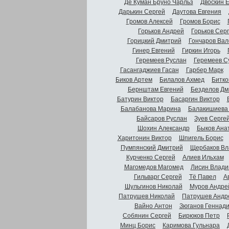
Де Куман Бруно Чарльз
Двоскин 
Дарькин Сергей
Даутова Евгения
Громов Алексей
Громов Борис
Горьков Андрей
Горьков Сер
Горицкий Дмитрий
Гончаров Вал
Гинер Евгений
Гиркин Игорь
Геремеев Руслан
Геремеев С
Гасангаджиев Гасан
Гарбер Марк
Биков Артем
Билалов Ахмед
Битко
Бернштам Евгений
Безделов Дм
Батурин Виктор
Басаргин Виктор
Балабанова Марина
Балакишиева
Байсаров Руслан
Зуев Серге
Шохин Александр
Быков Ана
Харитонин Виктор
Шпигель Борис
Пумпянский Дмитрий
Щербаков Вл
Курченко Сергей
Алиев Ильхам
Магомедов Магомед
Лисин Влади
Гильварг Сергей
Тё Павел
А
Шульгинов Николай
Муров Андре
Патрушев Николай
Патрушев Андр
Вайно Антон
Зюганов Геннад
Собянин Сергей
Бирюков Петр
Минц Борис
Каримова Гульнара