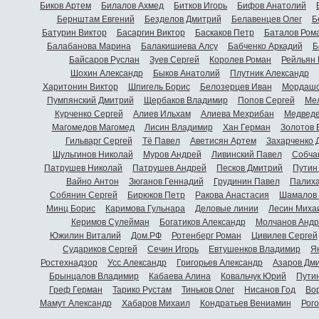
Биков Артем
Билалов Ахмед
Битков Игорь
Бифов Анатолий
Бернштам Евгений
Безделов Дмитрий
Белавенцев Олег
Б
Батурин Виктор
Басаргин Виктор
Баскаков Петр
Баталов Ром
Балабанова Марина
Балакишиева Алсу
Бабченко Аркадий
Б
Байсаров Руслан
Зуев Сергей
Королев Роман
Рейльян
Шохин Александр
Быков Анатолий
Плутник Александр
Харитонин Виктор
Шпигель Борис
Белозерцев Иван
Мордашо
Пумпянский Дмитрий
Щербаков Владимир
Попов Сергей
Мел
Курченко Сергей
Алиев Ильхам
Алиева Мехрибан
Медведе
Магомедов Магомед
Лисин Владимир
Хан Герман
Золотов 
Гильварг Сергей
Тё Павел
Аветисян Артем
Захарченко 
Шульгинов Николай
Муров Андрей
Ливинский Павел
Собча
Патрушев Николай
Патрушев Андрей
Песков Дмитрий
Путин
Вайно Антон
Зюганов Геннадий
Грудинин Павел
Палиха
Собянин Сергей
Бирюков Петр
Ракова Анастасия
Шамалов 
Минц Борис
Каримова Гульнара
Деловые линии
Лесин Миха
Керимов Сулейман
Богатиков Александр
Молчанов Андр
Южилин Виталий
Дом.РФ
Ротенберг Роман
Цивилев Сергей
Судариков Сергей
Сечин Игорь
Евтушенков Владимир
Я
Ростехнадзор
Усс Александр
Григорьев Александр
Азаров Дм
Брынцалов Владимир
Кабаева Алина
Ковальчук Юрий
Пути
Греф Герман
Тарико Рустам
Тиньков Олег
Нисанов Год
Во
Мамут Александр
Хабаров Михаил
Кондратьев Вениамин
Рог