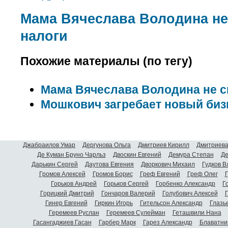
Мама Вячеслава Володина не
налоги
Похожие материалы (по тегу)
Мама Вячеслава Володина не с
Мошкович загребает новый биз
Джабраилов Умар
Дергунова Ольга
Дмитриев Кирилл
Дмитриева
Де Куман Бруно Чарльз
Двоскин Евгений
Демура Степан
Де
Дарькин Сергей
Даутова Евгения
Дворкович Михаил
Гудков 
Громов Алексей
Громов Борис
Греф Евгений
Греф Олег
Г
Горьков Андрей
Горьков Сергей
Горбенко Александр
Г
Горицкий Дмитрий
Гончаров Валерий
Голубович Алексей
Г
Гинер Евгений
Гиркин Игорь
Гительсон Александр
Глазь
Геремеев Руслан
Геремеев Сулейман
Геташвили Нана
Гасангаджиев Гасан
Гарбер Марк
Гарез Александр
Блаватни