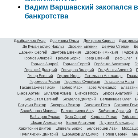
Вадим Варшавский закопался в
банкротства
Джабраилов Умар
Дергунова Ольга
Дмитриев Кирилл
Дмитриева
Де Куман Бруно Чарльз
Двоскин Евгений
Демура Степан
Де
Дарькин Сергей
Даутова Евгения
Дворкович Михаил
Гудков 
Громов Алексей
Громов Борис
Греф Евгений
Греф Олег
Г
Горьков Андрей
Горьков Сергей
Горбенко Александр
Г
Горицкий Дмитрий
Гончаров Валерий
Голубович Алексей
Г
Гинер Евгений
Гиркин Игорь
Гительсон Александр
Глазь
Геремеев Руслан
Геремеев Сулейман
Геташвили Нана
Гасангаджиев Гасан
Гарбер Марк
Гарез Александр
Блаватни
Биков Артем
Билалов Ахмед
Битков Игорь
Бифов Анатолий
Бернштам Евгений
Безделов Дмитрий
Белавенцев Олег
Б
Батурин Виктор
Басаргин Виктор
Баскаков Петр
Баталов Ром
Балабанова Марина
Балакишиева Алсу
Бабченко Аркадий
Б
Байсаров Руслан
Зуев Сергей
Королев Роман
Рейльян
Шохин Александр
Быков Анатолий
Плутник Александр
Харитонин Виктор
Шпигель Борис
Белозерцев Иван
Мордашо
Пумпянский Дмитрий
Щербаков Владимир
Попов Сергей
Мел