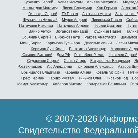
Курченко Сергей
Алиев Ильхам
Алиева Мехрибан
Медведе
Магомедов Магомед
Лисин Владимир
Хан Герман
Золотов 
Гильварг Сергей
Тё Павел
Аветисян Артем
Захарченко 
Шульгинов Николай
Муров Андрей
Ливинский Павел
Собча
Патрушев Николай
Патрушев Андрей
Песков Дмитрий
Путин
Вайно Антон
Зюганов Геннадий
Грудинин Павел
Палиха
Собянин Сергей
Бирюков Петр
Ракова Анастасия
Шамалов 
Минц Борис
Каримова Гульнара
Деловые линии
Лесин Миха
Керимов Сулейман
Богатиков Александр
Молчанов Андр
Южилин Виталий
Дом.РФ
Ротенберг Роман
Цивилев Сергей
Судариков Сергей
Сечин Игорь
Евтушенков Владимир
Я
Ростехнадзор
Усс Александр
Григорьев Александр
Азаров Дм
Брынцалов Владимир
Кабаева Алина
Ковальчук Юрий
Пути
Греф Герман
Тарико Рустам
Тиньков Олег
Нисанов Год
Во
Мамут Александр
Хабаров Михаил
Кондратьев Вениамин
Рог
© 2007-2026 Информа
Свидетельство Федеральной