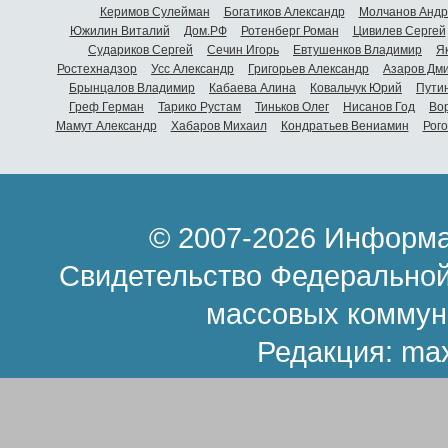
Керимов Сулейман
Богатиков Александр
Молчанов Андр
Южилин Виталий
Дом.РФ
Ротенберг Роман
Цивилев Сергей
Судариков Сергей
Сечин Игорь
Евтушенков Владимир
Я
Ростехнадзор
Усс Александр
Григорьев Александр
Азаров Дм
Брынцалов Владимир
Кабаева Алина
Ковальчук Юрий
Пути
Греф Герман
Тарико Рустам
Тиньков Олег
Нисанов Год
Во
Мамут Александр
Хабаров Михаил
Кондратьев Вениамин
Рог
© 2007-2026 Информа
Свидетельство Федеральной
массовых коммун
Редакция:
ma