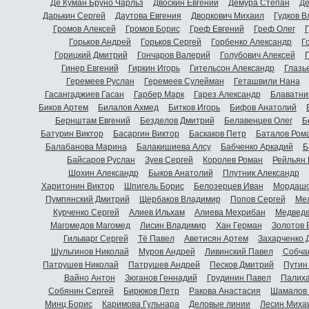
Де Куман Бруно Чарльз
Двоскин Евгений
Демура Степан
Де
Дарькин Сергей
Даутова Евгения
Дворкович Михаил
Гудков 
Громов Алексей
Громов Борис
Греф Евгений
Греф Олег
Г
Горьков Андрей
Горьков Сергей
Горбенко Александр
Г
Горицкий Дмитрий
Гончаров Валерий
Голубович Алексей
Г
Гинер Евгений
Гиркин Игорь
Гительсон Александр
Глазь
Геремеев Руслан
Геремеев Сулейман
Геташвили Нана
Гасангаджиев Гасан
Гарбер Марк
Гарез Александр
Блаватни
Биков Артем
Билалов Ахмед
Битков Игорь
Бифов Анатолий
Бернштам Евгений
Безделов Дмитрий
Белавенцев Олег
Б
Батурин Виктор
Басаргин Виктор
Баскаков Петр
Баталов Ром
Балабанова Марина
Балакишиева Алсу
Бабченко Аркадий
Б
Байсаров Руслан
Зуев Сергей
Королев Роман
Рейльян
Шохин Александр
Быков Анатолий
Плутник Александр
Харитонин Виктор
Шпигель Борис
Белозерцев Иван
Мордашо
Пумпянский Дмитрий
Щербаков Владимир
Попов Сергей
Мел
Курченко Сергей
Алиев Ильхам
Алиева Мехрибан
Медведе
Магомедов Магомед
Лисин Владимир
Хан Герман
Золотов 
Гильварг Сергей
Тё Павел
Аветисян Артем
Захарченко 
Шульгинов Николай
Муров Андрей
Ливинский Павел
Собча
Патрушев Николай
Патрушев Андрей
Песков Дмитрий
Путин
Вайно Антон
Зюганов Геннадий
Грудинин Павел
Палиха
Собянин Сергей
Бирюков Петр
Ракова Анастасия
Шамалов 
Минц Борис
Каримова Гульнара
Деловые линии
Лесин Миха