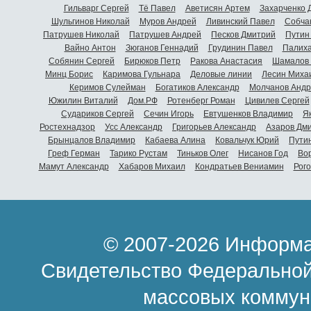
Гильварг Сергей
Тё Павел
Аветисян Артем
Захарченко 
Шульгинов Николай
Муров Андрей
Ливинский Павел
Собча
Патрушев Николай
Патрушев Андрей
Песков Дмитрий
Путин
Вайно Антон
Зюганов Геннадий
Грудинин Павел
Палиха
Собянин Сергей
Бирюков Петр
Ракова Анастасия
Шамалов 
Минц Борис
Каримова Гульнара
Деловые линии
Лесин Миха
Керимов Сулейман
Богатиков Александр
Молчанов Андр
Южилин Виталий
Дом.РФ
Ротенберг Роман
Цивилев Сергей
Судариков Сергей
Сечин Игорь
Евтушенков Владимир
Я
Ростехнадзор
Усс Александр
Григорьев Александр
Азаров Дм
Брынцалов Владимир
Кабаева Алина
Ковальчук Юрий
Пути
Греф Герман
Тарико Рустам
Тиньков Олег
Нисанов Год
Во
Мамут Александр
Хабаров Михаил
Кондратьев Вениамин
Рог
© 2007-2026 Информа
Свидетельство Федеральной
массовых коммун