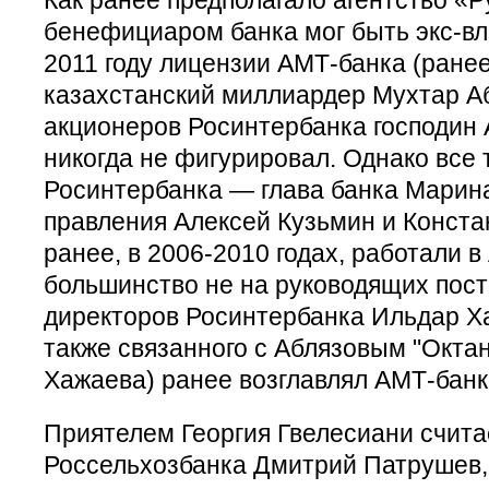
бенефициаром банка мог быть экс-вл
2011 году лицензии АМТ-банка (ране
казахстанский миллиардер Мухтар А
акционеров Росинтербанка господин
никогда не фигурировал. Однако все
Росинтербанка — глава банка Марин
правления Алексей Кузьмин и Конст
ранее, в 2006-2010 годах, работали в
большинство не на руководящих пост
директоров Росинтербанка Ильдар Х
также связанного с Аблязовым "Окта
Хажаева) ранее возглавлял АМТ-банк
Приятелем Георгия Гвелесиани счита
Россельхозбанка Дмитрий Патрушев,