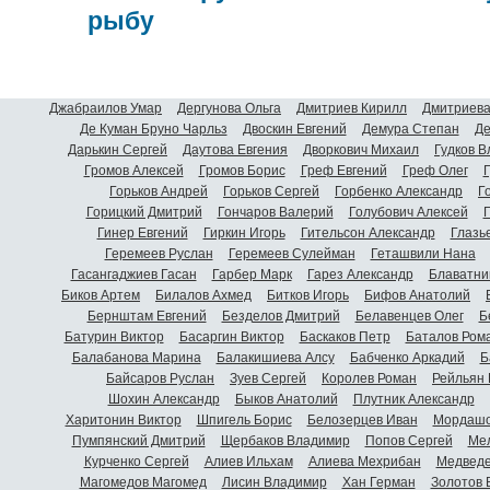
рыбу
Джабраилов Умар
Дергунова Ольга
Дмитриев Кирилл
Дмитриева
Де Куман Бруно Чарльз
Двоскин Евгений
Демура Степан
Де
Дарькин Сергей
Даутова Евгения
Дворкович Михаил
Гудков 
Громов Алексей
Громов Борис
Греф Евгений
Греф Олег
Г
Горьков Андрей
Горьков Сергей
Горбенко Александр
Г
Горицкий Дмитрий
Гончаров Валерий
Голубович Алексей
Г
Гинер Евгений
Гиркин Игорь
Гительсон Александр
Глазь
Геремеев Руслан
Геремеев Сулейман
Геташвили Нана
Гасангаджиев Гасан
Гарбер Марк
Гарез Александр
Блаватни
Биков Артем
Билалов Ахмед
Битков Игорь
Бифов Анатолий
Бернштам Евгений
Безделов Дмитрий
Белавенцев Олег
Б
Батурин Виктор
Басаргин Виктор
Баскаков Петр
Баталов Ром
Балабанова Марина
Балакишиева Алсу
Бабченко Аркадий
Б
Байсаров Руслан
Зуев Сергей
Королев Роман
Рейльян
Шохин Александр
Быков Анатолий
Плутник Александр
Харитонин Виктор
Шпигель Борис
Белозерцев Иван
Мордашо
Пумпянский Дмитрий
Щербаков Владимир
Попов Сергей
Мел
Курченко Сергей
Алиев Ильхам
Алиева Мехрибан
Медведе
Магомедов Магомед
Лисин Владимир
Хан Герман
Золотов 