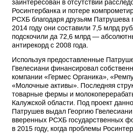
заинтересован в отсутствии расслед
Росинтербанка и потере компромети
РСХБ благодаря друзьям Патрушева г
2014 году они составили 7,5 млрд руб
подскочили да 72,6 млрд — абсолютн
антирекорд с 2008 года.
Используя предоставленные Патруш
Гвелесиани финансировал собствен
компании «Гермес Органика», «Ремп
«Молочные активы». Последняя струк
товарные фермы и молокоперерабат
Калужской области. Под проект данн
Патрушев выдал Георгию Гвелесиани 
вверенных РСХБ государственных ф
в 2015 году, когда проблемы Росинте